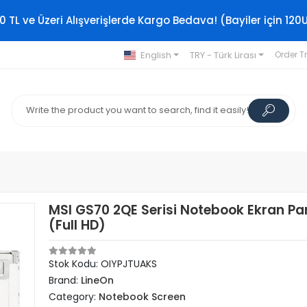
0 TL ve Üzeri Alışverişlerde Kargo Bedava! (Bayiler için 120
English
TRY - Türk Lirası
Order T
MSI GS70 2QE Serisi Notebook Ekran Pan
(Full HD)
Stok Kodu: OIYPJTUAKS
Brand:
LineOn
Category:
Notebook Screen