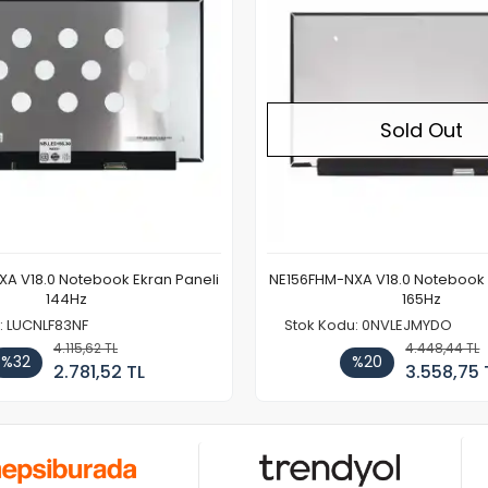
Sold Out
A V18.0 Notebook Ekran Paneli
NE156FHM-NXA V18.0 Notebook 
144Hz
165Hz
: LUCNLF83NF
Stok Kodu: 0NVLEJMYDO
4.115,62 TL
4.448,44 TL
%32
%20
2.781,52 TL
3.558,75 