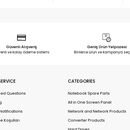
Güvenli Alışveriş
Geniş Ürün Yelpazesi
enli ve kolay ödeme sistemi
Binlerce ürün ve kampanya seç
ERVİCE
CATEGORİES
ked Questions
Notebook Spare Parts
g
All in One Screen Panel
Notifications
Network and Network Products
e Koşulları
Converter Products
Hard Drives