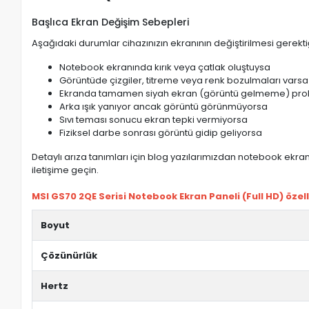
Başlıca Ekran Değişim Sebepleri
Aşağıdaki durumlar cihazınızın ekranının değiştirilmesi gerektiğ
Notebook ekranında kırık veya çatlak oluştuysa
Görüntüde çizgiler, titreme veya renk bozulmaları varsa
Ekranda tamamen siyah ekran (görüntü gelmeme) pro
Arka ışık yanıyor ancak görüntü görünmüyorsa
Sıvı teması sonucu ekran tepki vermiyorsa
Fiziksel darbe sonrası görüntü gidip geliyorsa
Detaylı arıza tanımları için blog yazılarımızdan notebook ekran 
iletişime geçin.
MSI GS70 2QE Serisi Notebook Ekran Paneli (Full HD) özelli
Boyut
Çözünürlük
Hertz