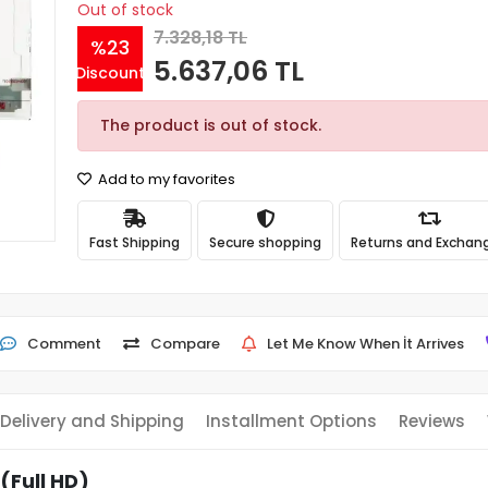
Out of stock
7.328,18 TL
%23
5.637,06 TL
Discount
The product is out of stock.
Add to my favorites
Fast Shipping
Secure shopping
Returns and Exchan
Comment
Compare
Let Me Know When İt Arrives
Delivery and Shipping
Installment Options
Reviews
(Full HD)