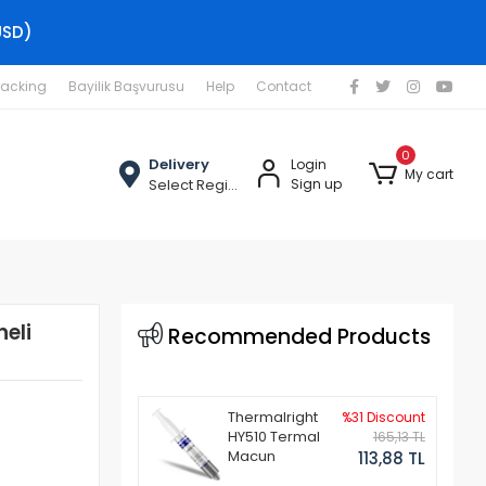
USD)
racking
Bayilik Başvurusu
Help
Contact
0
Delivery
Login
My cart
Select Region
Sign up
eli
Recommended Products
Thermalright
%31 Discount
HY510 Termal
165,13 TL
Macun
113,88 TL