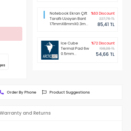
Notebook Ekran Çift
%63 Discount
Taraflı Uzayan Bant
227,76 TL
171mmX8mmX0.3mm
85,41 TL
(1 Set - 2 Adet)
Ice Cube
%72 Discount
Termal Pad 6w
198,38 TL
0.5mm
54,66 TL
50x50mm
ges
Order By Phone
Product Suggestions
Warranty and Returns