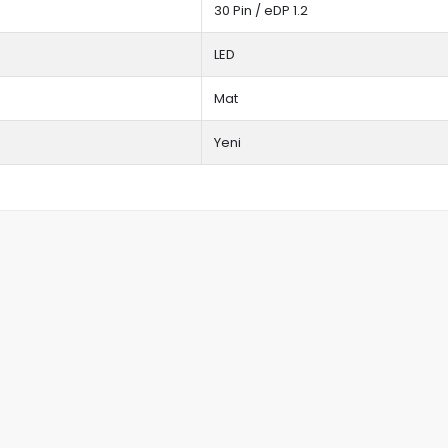
30 Pin / eDP 1.2
LED
Mat
Yeni