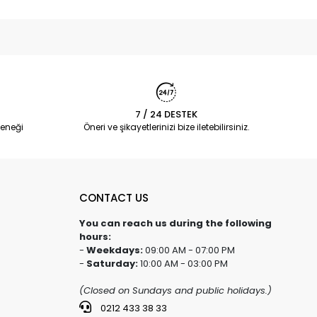
7 / 24 DESTEK
eneği
Öneri ve şikayetlerinizi bize iletebilirsiniz.
CONTACT US
You can reach us during the following
hours:
-
Weekdays:
09:00 AM - 07:00 PM
-
Saturday:
10:00 AM - 03:00 PM
(Closed on Sundays and public holidays.)
0212 433 38 33