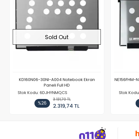
Sold Out
KD160N06-30NI-A004 Notebook Ekran
NE156FHM-NX
Paneli Full HD
Stok Kodu: 6DJHYNMQCS
Stok Kodu
3.131,70 TL
%26
2.319,74 TL