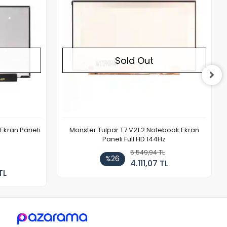
Sold Out
Ekran Paneli
Monster Tulpar T7 V21.2 Notebook Ekran
Paneli Full HD 144Hz
5.549,94 TL
%26
4.111,07 TL
TL