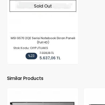
Sold Out
MSI GS70 2QE Serisi Notebook Ekran Paneli
(Full HD)
Stok Kodu: OIYPJTUAKS
7.328,18 TL
%23
5.637,06 TL
Similar Products
Out of stock