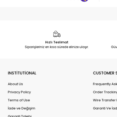
Hızlı Teslimat
Siparişleriniz en kısa sürede elinize ulaşır.
Güv
INSTİTUTİONAL
CUSTOMER S
About Us
Frequently As
Privacy Policy
Order Trackin
Terms of Use
Wire Transfer 
İade ve Değişim
Garanti Ve İad
Garanti Talebi