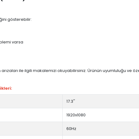
ini gösterebilir:
blemi varsa
arızaları ile ilgili makalemizi okuyabilirsiniz. Ürünün uyumluluğu ve ö
kleri:
17.3''
1920x1080
60Hz