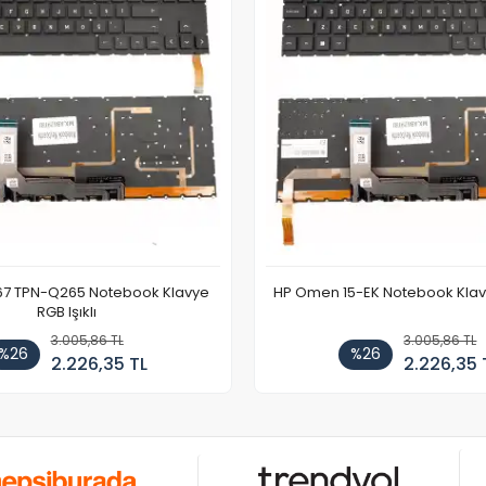
67 TPN-Q265 Notebook Klavye
HP Omen 15-EK Notebook Klavye
RGB Işıklı
3.005,86 TL
3.005,86 TL
%26
%26
2.226,35 TL
2.226,35 