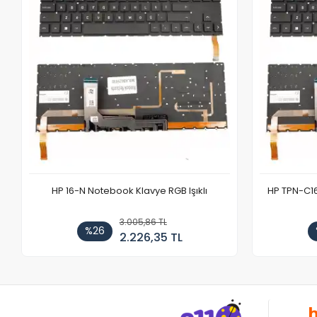
HP 16-N Notebook Klavye RGB Işıklı
HP TPN-C1
3.005,86 TL
%26
2.226,35 TL