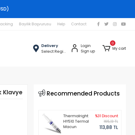
USD)
racking
Bayilik Başvurusu
Help
Contact
0
Delivery
Login
My cart
Select Region
Sign up
k Klavye
Recommended Products
Thermalright
%31 Discount
HY510 Termal
165,13 TL
Macun
113,88 TL