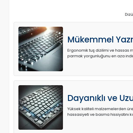
Dizü
Mükemmel Yaz
Ergonomik tuş dizilimi ve hassas me
parmak yorgunluğunu en aza indir
Dayanıklı ve U
Yüksek kaliteli malzemelerden üret
hassasiyeti ve basma hissiyatını k