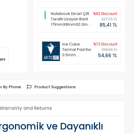
Notebook Ekran Çift
%63 Discount
Taraflı Uzayan Bant
227,76 TL
171mmX8mmX0.3mm
85,41 TL
(1 Set - 2 Adet)
Ice Cube
%72 Discount
Termal Pad 6w
198,38 TL
0.5mm
54,66 TL
ges
50x50mm
r By Phone
Product Suggestions
Warranty and Returns
rgonomik ve Dayanıklı