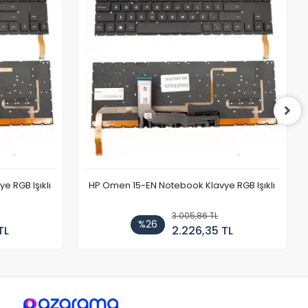
 RGB Işıklı
HP Omen 15-EN Notebook Klavye RGB Işıklı
3.005,86 TL
%26
TL
2.226,35 TL