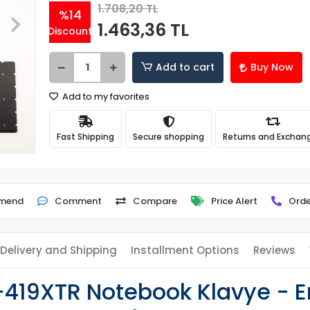
1.708,20 TL
%14
1.463,36 TL
Discount
Add to cart
Buy Now
Add to my favorites
Fast Shipping
Secure shopping
Returns and Exchan
mend
Comment
Compare
Price Alert
Orde
Delivery and Shipping
Installment Options
Reviews
-419XTR Notebook Klavye - E