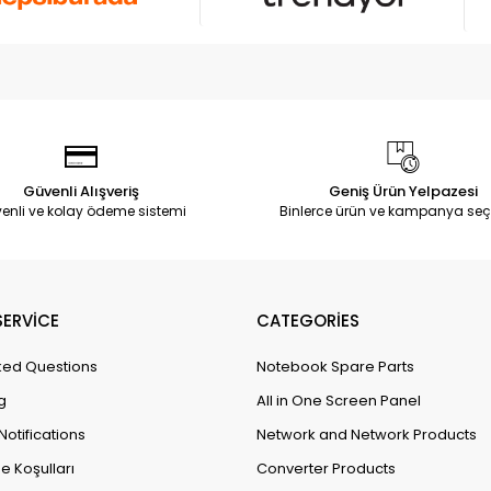
Güvenli Alışveriş
Geniş Ürün Yelpazesi
enli ve kolay ödeme sistemi
Binlerce ürün ve kampanya seç
ERVİCE
CATEGORİES
ked Questions
Notebook Spare Parts
g
All in One Screen Panel
Notifications
Network and Network Products
e Koşulları
Converter Products