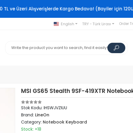
0 TL ve Üzeri Alışverişlerde Kargo Bedava! (Bayiler için 120
English
TRY - Türk Lirası
Order T
MSI GS65 Stealth 9SF-419XTR Noteboo
Stok Kodu: IHSWJVZIUU
Brand:
LineOn
Category:
Notebook Keyboard
Stock: +18