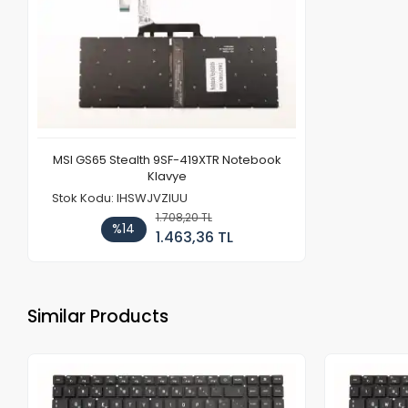
MSI GS65 Stealth 9SF-419XTR Notebook
Klavye
Stok Kodu: IHSWJVZIUU
1.708,20 TL
%14
1.463,36 TL
Similar Products