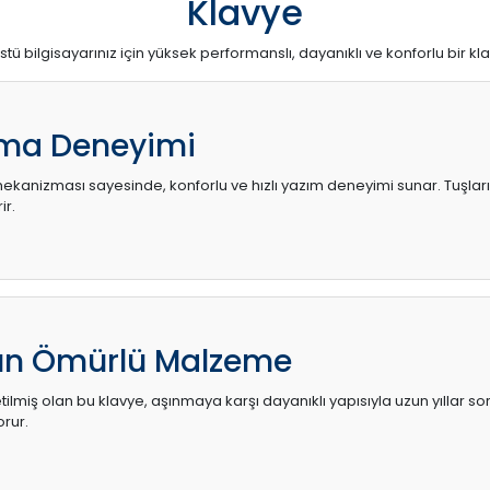
Klavye
stü bilgisayarınız için yüksek performanslı, dayanıklı ve konforlu bir kl
ma Deneyimi
kanizması sayesinde, konforlu ve hızlı yazım deneyimi sunar. Tuşların d
ir.
zun Ömürlü Malzeme
ilmiş olan bu klavye, aşınmaya karşı dayanıklı yapısıyla uzun yıllar so
orur.