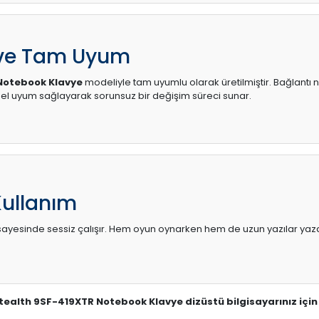
 ve Tam Uyum
Notebook Klavye
modeliyle tam uyumlu olarak üretilmiştir. Bağlantı n
l uyum sağlayarak sorunsuz bir değişim süreci sunar.
Kullanım
sı sayesinde sessiz çalışır. Hem oyun oynarken hem de uzun yazılar yaza
Stealth 9SF-419XTR Notebook Klavye dizüstü bilgisayarınız içi