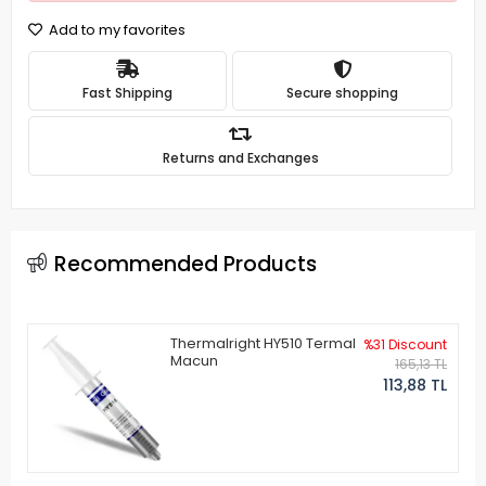
Add to my favorites
Fast Shipping
Secure shopping
Returns and Exchanges
Recommended Products
Thermalright HY510 Termal
%31 Discount
Macun
165,13 TL
113,88 TL