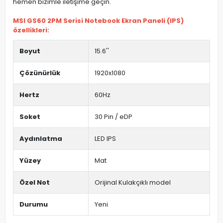
hemen bizimle iletişime geçin.
MSI GS60 2PM Serisi Notebook Ekran Paneli (IPS)
özellikleri:
Boyut
15.6''
Çözünürlük
1920x1080
Hertz
60Hz
Soket
30 Pin / eDP
Aydınlatma
LED IPS
Yüzey
Mat
Özel Not
Orijinal Kulakçıklı model
Durumu
Yeni