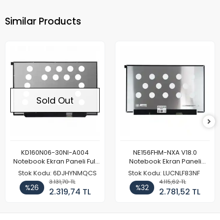
Similar Products
Sold Out
KD160N06-30NI-A004
NE156FHM-NXA V18.0
Notebook Ekran Paneli Full
Notebook Ekran Paneli
HD
144Hz
Stok Kodu: 6DJHYNMQCS
Stok Kodu: LUCNLF83NF
3.131,70 TL
4.115,62 TL
%26
%32
2.319,74 TL
2.781,52 TL