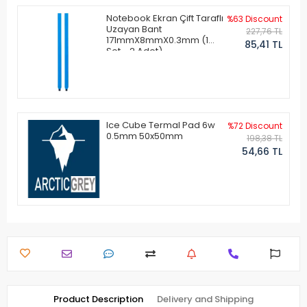
Notebook Ekran Çift Taraflı
%63 Discount
Uzayan Bant
227,76 TL
171mmX8mmX0.3mm (1
85,41 TL
Set - 2 Adet)
Ice Cube Termal Pad 6w
%72 Discount
0.5mm 50x50mm
198,38 TL
54,66 TL
Product Description
Delivery and Shipping