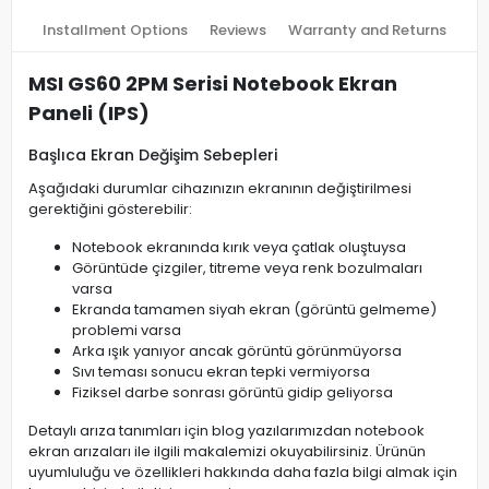
Installment Options
Reviews
Warranty and Returns
MSI GS60 2PM Serisi Notebook Ekran
Paneli (IPS)
Başlıca Ekran Değişim Sebepleri
Aşağıdaki durumlar cihazınızın ekranının değiştirilmesi
gerektiğini gösterebilir:
Notebook ekranında kırık veya çatlak oluştuysa
Görüntüde çizgiler, titreme veya renk bozulmaları
varsa
Ekranda tamamen siyah ekran (görüntü gelmeme)
problemi varsa
Arka ışık yanıyor ancak görüntü görünmüyorsa
Sıvı teması sonucu ekran tepki vermiyorsa
Fiziksel darbe sonrası görüntü gidip geliyorsa
Detaylı arıza tanımları için blog yazılarımızdan notebook
ekran arızaları ile ilgili makalemizi okuyabilirsiniz. Ürünün
uyumluluğu ve özellikleri hakkında daha fazla bilgi almak için