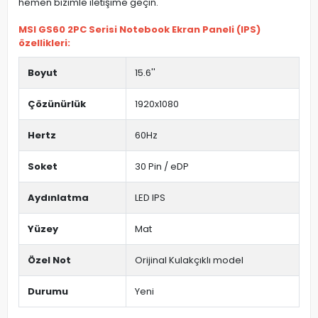
hemen bizimle iletişime geçin.
MSI GS60 2PC Serisi Notebook Ekran Paneli (IPS)
özellikleri:
Boyut
15.6''
Çözünürlük
1920x1080
Hertz
60Hz
Soket
30 Pin / eDP
Aydınlatma
LED IPS
Yüzey
Mat
Özel Not
Orijinal Kulakçıklı model
Durumu
Yeni