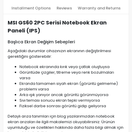
Installment Options
Reviews
Warranty and Returns
MSI GS60 2PC Serisi Notebook Ekran
Paneli (IPS)
Başlıca Ekran Değişim Sebepleri
Aşağıdaki durumlar cihazınızın ekranının değiştirilmesi
gerektiğini gösterebilir:
Notebook ekranında kırık veya çatlak oluştuysa
Görüntüde çizgiler, titreme veya renk bozulmaları
varsa
Ekranda tamamen siyah ekran (görüntü gelmeme)
problemi varsa
Arka ışık yanıyor ancak görüntü görünmüyorsa
Sıvı teması sonucu ekran tepki vermiyorsa
Fiziksel darbe sonrası görüntü gidip geliyorsa
Detaylı arıza tanımları için blog yazılarımızdan notebook
ekran arızaları ile ilgili makalemizi okuyabilirsiniz. Ürünün
uyumluluğu ve özellikleri hakkında daha fazla bilgi almak için