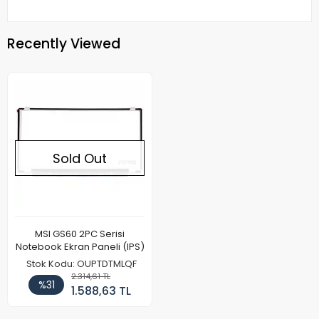
Recently Viewed
Sold Out
MSI GS60 2PC Serisi
Notebook Ekran Paneli (IPS)
Stok Kodu: OUPTDTMLQF
2.314,61 TL
%31
1.588,63 TL