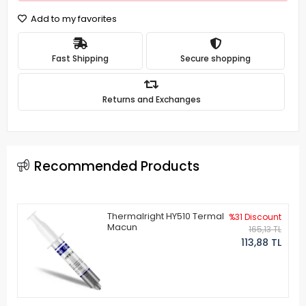
Add to my favorites
Fast Shipping
Secure shopping
Returns and Exchanges
Recommended Products
Thermalright HY510 Termal
%31 Discount
Macun
165,13 TL
113,88 TL