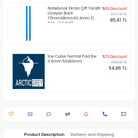
Notebook Ekran Çift Taraflı
%63 Discount
Uzayan Bant
227,76 TL
171mmX8mmX0.3mm (1
85,41 TL
Set - 2 Adet)
Ice Cube Termal Pad 6w
%72 Discount
0.5mm 50x50mm
198,38 TL
54,66 TL
Product Description
Delivery and Shipping