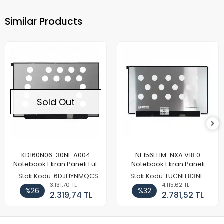
Similar Products
Sold Out
KD160N06-30NI-A004
NE156FHM-NXA V18.0
Notebook Ekran Paneli Full
Notebook Ekran Paneli
HD
144Hz
Stok Kodu: 6DJHYNMQCS
Stok Kodu: LUCNLF83NF
3.131,70 TL
4.115,62 TL
%26
%32
2.319,74 TL
2.781,52 TL