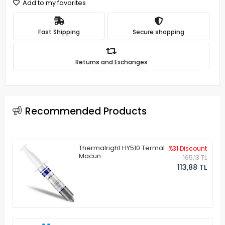
Add to my favorites
Fast Shipping
Secure shopping
Returns and Exchanges
Recommended Products
Thermalright HY510 Termal
%31 Discount
Macun
165,13 TL
113,88 TL