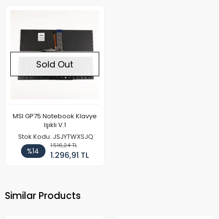
Sold Out
MSI GP75 Notebook Klavye
Işıklı V.1
Stok Kodu: JSJYTWXSJQ
1.516,24 TL
%14
1.296,91 TL
Similar Products