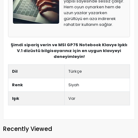
yapısı sayesinde sessiz çalışır.
Hem oyun oynarken hem de
uzun yazılar yazarken
gürültüyü en aza indirerek
rahat bir kullanım sağlar.
Şimdi sipariş verin ve MSI GP75 Notebook Klavye Işıklı
V.1 dizüstü bilgisayarınız için en uygun klavyeyi
deneyimleyin!
Dil
Türkçe
Renk
Siyah
Işık
Var
Recently Viewed