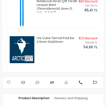
Notebook Ekran Çift Taraflı
%63 Discount
Uzayan Bant
227,76 TL
171mmX8mmX0.3mm (1
85,41 TL
Set - 2 Adet)
Ice Cube Termal Pad 6w
%72 Discount
0.5mm 50x50mm
198,38 TL
54,66 TL
Product Description
Delivery and Shipping