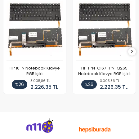
HP 16-N Notebook Klavye
HP TPN-C167 TPN-Q265
RGB Işıklı
Notebook Klavye RGB Işıklı
3.005,86 TL
3.005,86 TL
%26
%26
2.226,35 TL
2.226,35 TL