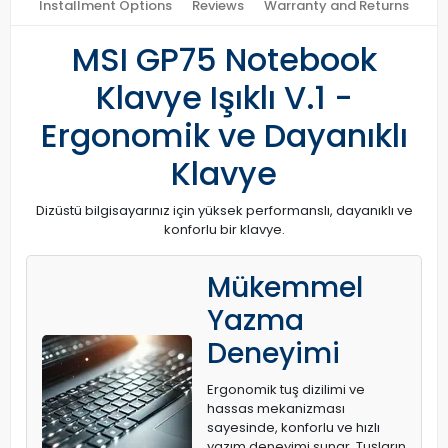
Installment Options
Reviews
Warranty and Returns
MSI GP75 Notebook
Klavye Işıklı V.1 -
Ergonomik ve Dayanıklı
Klavye
Dizüstü bilgisayarınız için yüksek performanslı, dayanıklı ve
konforlu bir klavye.
Mükemmel
Yazma
Deneyimi
Ergonomik tuş dizilimi ve
hassas mekanizması
sayesinde, konforlu ve hızlı
yazım deneyimi sunar. Tuşların