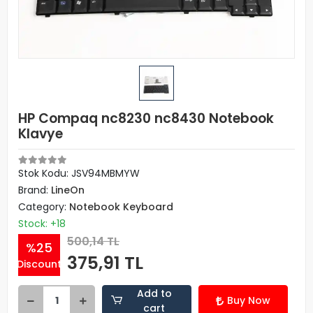
HP Compaq nc8230 nc8430 Notebook
Klavye
Stok Kodu: JSV94MBMYW
Brand:
LineOn
Category:
Notebook Keyboard
Stock: +18
500,14 TL
%25
375,91 TL
Discount
Add to
Buy Now
cart