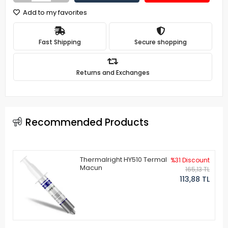
Add to my favorites
Fast Shipping
Secure shopping
Returns and Exchanges
Recommended Products
Thermalright HY510 Termal
%31 Discount
Macun
165,13 TL
113,88 TL