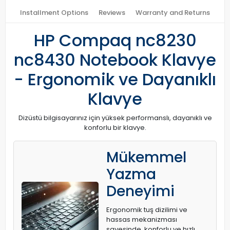
Installment Options
Reviews
Warranty and Returns
HP Compaq nc8230
nc8430 Notebook Klavye
- Ergonomik ve Dayanıklı
Klavye
Dizüstü bilgisayarınız için yüksek performanslı, dayanıklı ve
konforlu bir klavye.
Mükemmel
Yazma
Deneyimi
Ergonomik tuş dizilimi ve
hassas mekanizması
sayesinde, konforlu ve hızlı