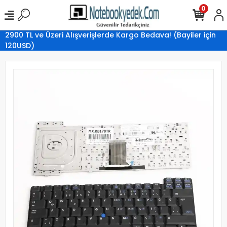
0
2900 TL ve Üzeri Alışverişlerde Kargo Bedava! (Bayiler için
120USD)