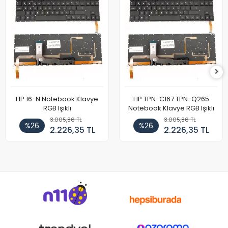
HP 16-N Notebook Klavye
HP TPN-C167 TPN-Q265
RGB Işıklı
Notebook Klavye RGB Işıklı
3.005,86 TL
3.005,86 TL
%26
%26
2.226,35 TL
2.226,35 TL