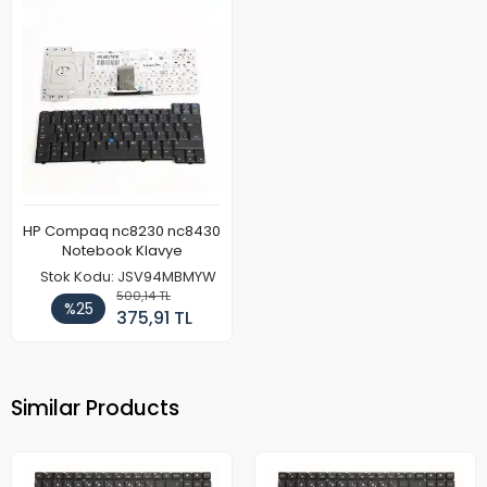
HP Compaq nc8230 nc8430
Notebook Klavye
Stok Kodu: JSV94MBMYW
500,14 TL
%25
375,91 TL
Similar Products