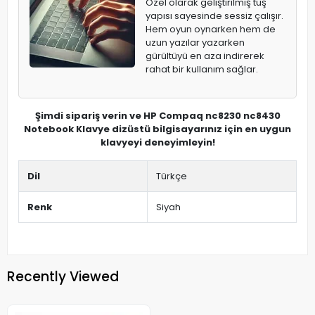
Özel olarak geliştirilmiş tuş
yapısı sayesinde sessiz çalışır.
Hem oyun oynarken hem de
uzun yazılar yazarken
gürültüyü en aza indirerek
rahat bir kullanım sağlar.
Şimdi sipariş verin ve HP Compaq nc8230 nc8430
Notebook Klavye dizüstü bilgisayarınız için en uygun
klavyeyi deneyimleyin!
Dil
Türkçe
Renk
Siyah
Recently Viewed