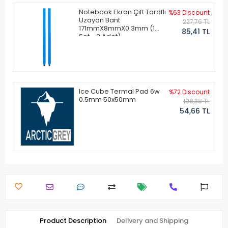
Notebook Ekran Çift Taraflı
%63 Discount
Uzayan Bant
227,76 TL
171mmX8mmX0.3mm (1
85,41 TL
Set - 2 Adet)
Ice Cube Termal Pad 6w
%72 Discount
0.5mm 50x50mm
198,38 TL
54,66 TL
Product Description
Delivery and Shipping