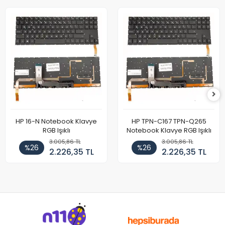
HP 16-N Notebook Klavye
HP TPN-C167 TPN-Q265
RGB Işıklı
Notebook Klavye RGB Işıklı
3.005,86 TL
3.005,86 TL
%26
%26
2.226,35 TL
2.226,35 TL