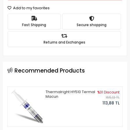
Add to my favorites
Fast Shipping
Secure shopping
Returns and Exchanges
Recommended Products
Thermalright HY510 Termal
%31 Discount
Macun
165,13 TL
113,88 TL