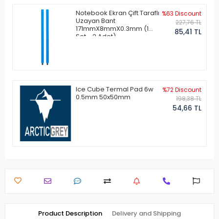
Notebook Ekran Çift Taraflı
%63 Discount
Uzayan Bant
227,76 TL
171mmX8mmX0.3mm (1
85,41 TL
Set - 2 Adet)
Ice Cube Termal Pad 6w
%72 Discount
0.5mm 50x50mm
198,38 TL
54,66 TL
Product Description
Delivery and Shipping