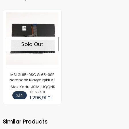
Sold Out
MSI GL65-9SC GL65-9SE
Notebook Klavye Işıklı V.1
Stok Kodu: JSIMJUQQNK
1.516,24 TL
%14
1.296,91 TL
Similar Products