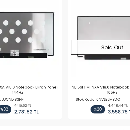
Sold Out
A V18.0 Notebook Ekran Paneli
NE156FHM-NXA V18.0 Notebook 
144Hz
165Hz
: LUCNLF83NF
Stok Kodu: 0NVLEJMYDO
4.115,62 TL
4.448,44 TL
%32
%20
2.781,52 TL
3.558,75 