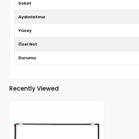
Soket
Aydınlatma
Yüzey
Özel Not
Durumu
Recently Viewed
Out of stock