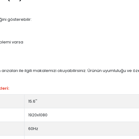
ini gösterebilir:
blemi varsa
arızaları ile ilgili makalemizi okuyabilirsiniz. Ürünün uyumluluğu ve ö
leri:
15.6''
1920x1080
60Hz