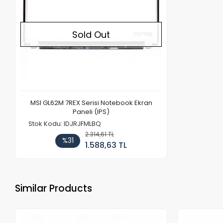
Sold Out
MSI GL62M 7REX Serisi Notebook Ekran
Paneli (IPS)
Stok Kodu: IDJRJFMLBQ
2.314,61 TL
%31
1.588,63 TL
Similar Products