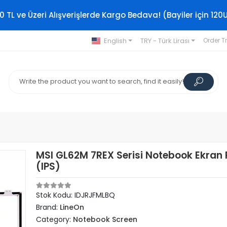
0 TL ve Üzeri Alışverişlerde Kargo Bedava! (Bayiler için 120
English
TRY - Türk Lirası
Order T
MSI GL62M 7REX Serisi Notebook Ekran 
(IPS)
Stok Kodu: IDJRJFMLBQ
Brand:
LineOn
Category:
Notebook Screen