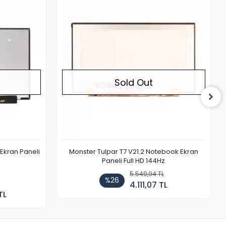
Out of stock
Out of stock
Sold Out
Ekran Paneli
Monster Tulpar T7 V21.2 Notebook Ekran
Paneli Full HD 144Hz
5.549,94 TL
%26
4.111,07 TL
TL