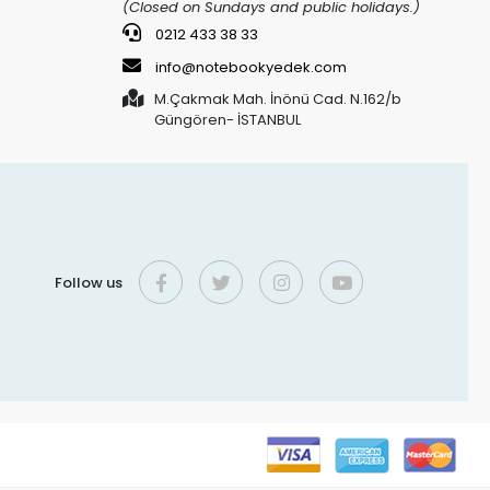
(Closed on Sundays and public holidays.)
0212 433 38 33
info@notebookyedek.com
M.Çakmak Mah. İnönü Cad. N.162/b
Güngören- İSTANBUL
Follow us