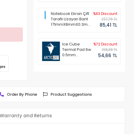
Notebook Ekran Çift
%63 Discount
Taraflı Uzayan Bant
227,76 TL
171mmX8mmX0.3mm
85,41 TL
(1 Set - 2 Adet)
Ice Cube
%72 Discount
Termal Pad 6w
198,38 TL
0.5mm
54,66 TL
50x50mm
ges
Order By Phone
Product Suggestions
Warranty and Returns