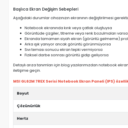
Başlıca Ekran Değişim Sebepleri
Aşağıdaki durumlar cihazınızın ekranının değiştirilmesi gerektiğ
Notebook ekranında kırık veya çatlak oluştuysa
Görüntüde çizgiler, titreme veya renk bozulmaları varsa
Ekranda tamamen siyah ekran (görüntü gelmeme) pro
Arka ışık yanıyor ancak görüntü görünmüyorsa
Sıvı teması sonucu ekran tepki vermiyorsa
Fiziksel darbe sonrası görüntü gidip geliyorsa
Detaylı arıza tanımları için blog yazılarımızdan notebook ekran 
iletişime geçin.
MSI GL62M 7REX Serisi Notebook Ekran Paneli (IPS) özellik
Boyut
Çözünürlük
Hertz