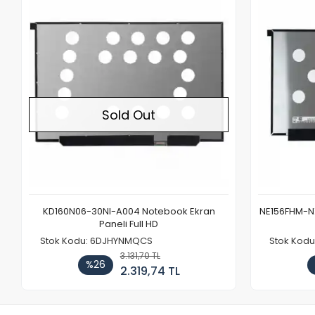
Out of stock
Sold Out
KD160N06-30NI-A004 Notebook Ekran
NE156FHM-NX
Paneli Full HD
Stok Kodu: 6DJHYNMQCS
Stok Kodu
3.131,70 TL
%26
2.319,74 TL