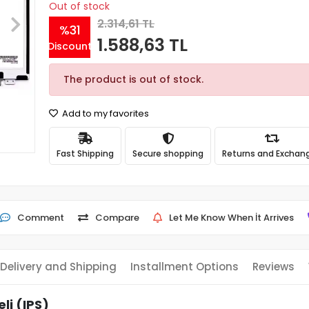
Out of stock
2.314,61 TL
%31
1.588,63 TL
Discount
The product is out of stock.
Add to my favorites
Fast Shipping
Secure shopping
Returns and Exchan
Comment
Compare
Let Me Know When İt Arrives
Delivery and Shipping
Installment Options
Reviews
li (IPS)