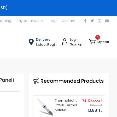
USD)
racking
Bayilik Başvurusu
Help
Contact
0
Delivery
Login
My cart
Select Region
Sign up
Paneli
Recommended Products
Thermalright
%31 Discount
HY510 Termal
165,13 TL
Macun
113,88 TL