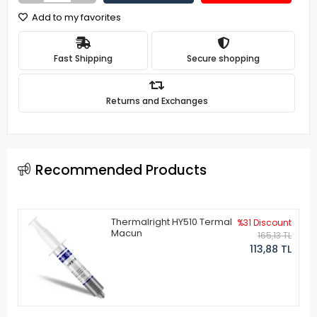
Add to my favorites
Fast Shipping
Secure shopping
Returns and Exchanges
Recommended Products
Thermalright HY510 Termal
%31 Discount
Macun
165,13 TL
113,88 TL