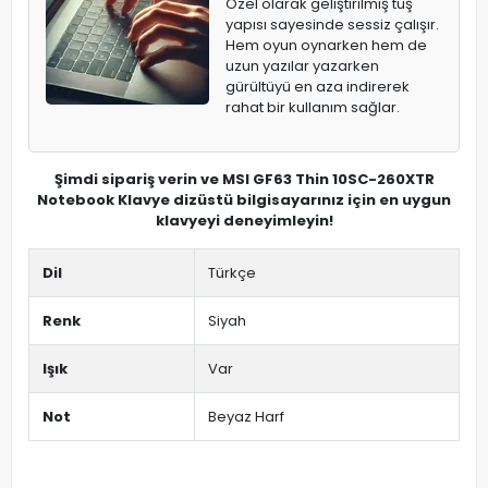
Özel olarak geliştirilmiş tuş
yapısı sayesinde sessiz çalışır.
Hem oyun oynarken hem de
uzun yazılar yazarken
gürültüyü en aza indirerek
rahat bir kullanım sağlar.
Şimdi sipariş verin ve MSI GF63 Thin 10SC-260XTR
Notebook Klavye dizüstü bilgisayarınız için en uygun
klavyeyi deneyimleyin!
Dil
Türkçe
Renk
Siyah
Işık
Var
Not
Beyaz Harf