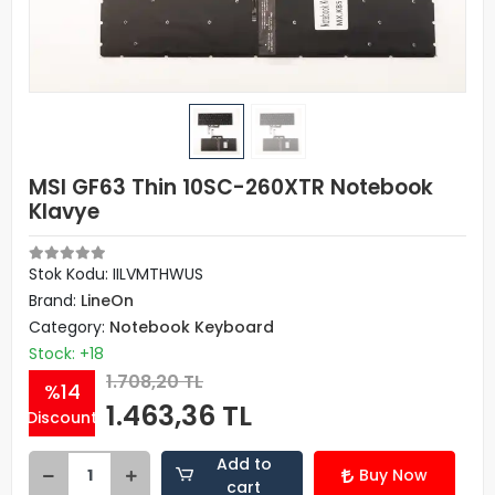
MSI GF63 Thin 10SC-260XTR Notebook
Klavye
Stok Kodu: IILVMTHWUS
Brand:
LineOn
Category:
Notebook Keyboard
Stock: +18
1.708,20 TL
%14
1.463,36 TL
Discount
Add to
Buy Now
cart