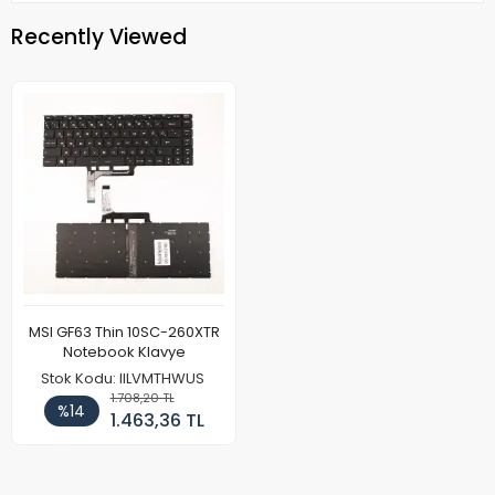
Recently Viewed
MSI GF63 Thin 10SC-260XTR
Notebook Klavye
Stok Kodu: IILVMTHWUS
1.708,20 TL
%14
1.463,36 TL