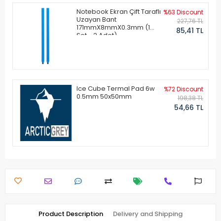
Notebook Ekran Çift Taraflı
%63 Discount
Uzayan Bant
227,76 TL
171mmX8mmX0.3mm (1
85,41 TL
Set - 2 Adet)
Ice Cube Termal Pad 6w
%72 Discount
0.5mm 50x50mm
198,38 TL
54,66 TL
Product Description
Delivery and Shipping