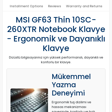
Installment Options
Reviews
Warranty and Returns
MSI GF63 Thin 10SC-
260XTR Notebook Klavye
- Ergonomik ve Dayanıklı
Klavye
Dizüstü bilgisayarınız için yüksek performanslı, dayanıklı ve
konforlu bir klavye.
Mükemmel
Yazma
Deneyimi
Ergonomik tuş dizilimi ve
hassas mekanizması
sayesinde, konforlu ve hızlı