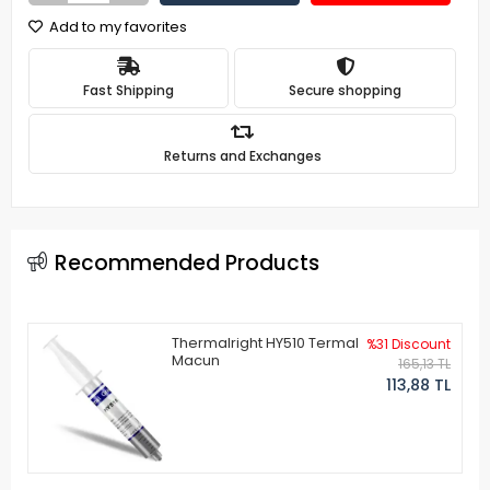
Add to my favorites
Fast Shipping
Secure shopping
Returns and Exchanges
Recommended Products
Thermalright HY510 Termal
%31 Discount
Macun
165,13 TL
113,88 TL