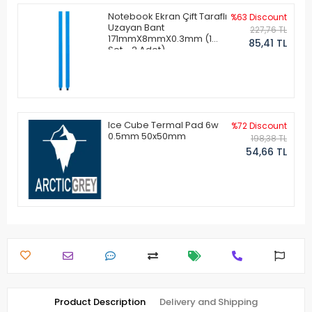
Notebook Ekran Çift Taraflı
%63 Discount
Uzayan Bant
227,76 TL
171mmX8mmX0.3mm (1
85,41 TL
Set - 2 Adet)
Ice Cube Termal Pad 6w
%72 Discount
0.5mm 50x50mm
198,38 TL
54,66 TL
Product Description
Delivery and Shipping