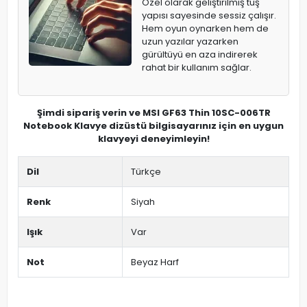
Özel olarak geliştirilmiş tuş
yapısı sayesinde sessiz çalışır.
Hem oyun oynarken hem de
uzun yazılar yazarken
gürültüyü en aza indirerek
rahat bir kullanım sağlar.
Şimdi sipariş verin ve MSI GF63 Thin 10SC-006TR
Notebook Klavye dizüstü bilgisayarınız için en uygun
klavyeyi deneyimleyin!
Dil
Türkçe
Renk
Siyah
Işık
Var
Not
Beyaz Harf