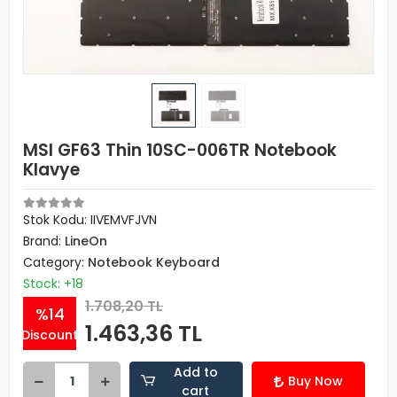
MSI GF63 Thin 10SC-006TR Notebook
Klavye
Stok Kodu: IIVEMVFJVN
Brand:
LineOn
Category:
Notebook Keyboard
Stock: +18
1.708,20 TL
%14
1.463,36 TL
Discount
Add to
Buy Now
cart