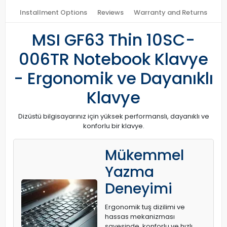
Installment Options
Reviews
Warranty and Returns
MSI GF63 Thin 10SC-
006TR Notebook Klavye
- Ergonomik ve Dayanıklı
Klavye
Dizüstü bilgisayarınız için yüksek performanslı, dayanıklı ve
konforlu bir klavye.
Mükemmel
Yazma
Deneyimi
Ergonomik tuş dizilimi ve
hassas mekanizması
sayesinde, konforlu ve hızlı