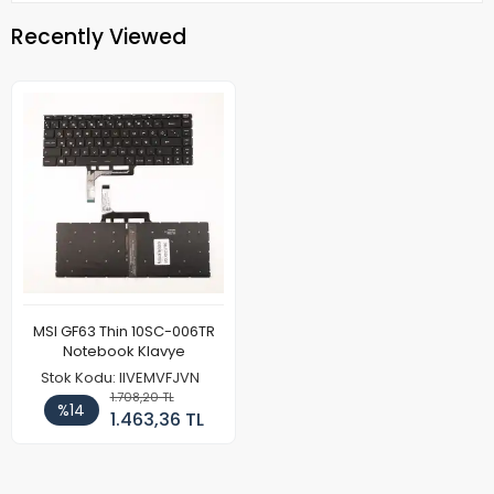
Recently Viewed
MSI GF63 Thin 10SC-006TR
Notebook Klavye
Stok Kodu: IIVEMVFJVN
1.708,20 TL
%14
1.463,36 TL