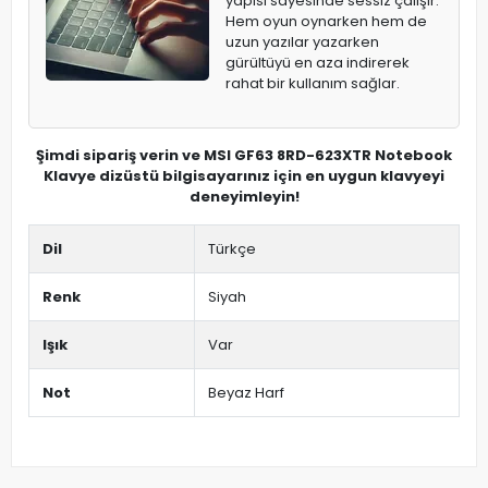
yapısı sayesinde sessiz çalışır.
Hem oyun oynarken hem de
uzun yazılar yazarken
gürültüyü en aza indirerek
rahat bir kullanım sağlar.
Şimdi sipariş verin ve MSI GF63 8RD-623XTR Notebook
Klavye dizüstü bilgisayarınız için en uygun klavyeyi
deneyimleyin!
Dil
Türkçe
Renk
Siyah
Işık
Var
Not
Beyaz Harf