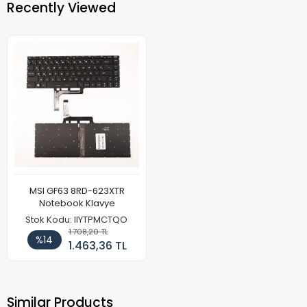
Recently Viewed
MSI GF63 8RD-623XTR
Notebook Klavye
Stok Kodu: IIYTPMCTQO
1.708,20 TL
%14
1.463,36 TL
Similar Products