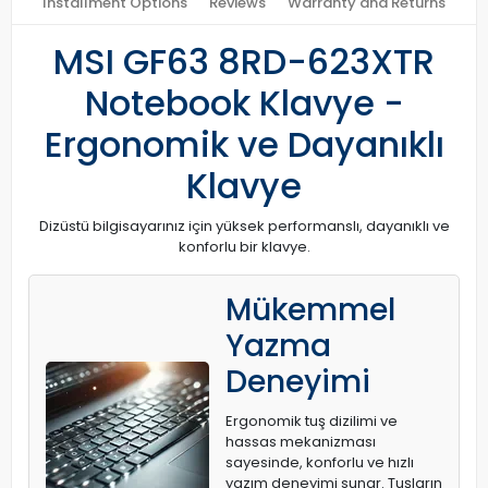
Installment Options
Reviews
Warranty and Returns
MSI GF63 8RD-623XTR
Notebook Klavye -
Ergonomik ve Dayanıklı
Klavye
Dizüstü bilgisayarınız için yüksek performanslı, dayanıklı ve
konforlu bir klavye.
Mükemmel
Yazma
Deneyimi
Ergonomik tuş dizilimi ve
hassas mekanizması
sayesinde, konforlu ve hızlı
yazım deneyimi sunar. Tuşların