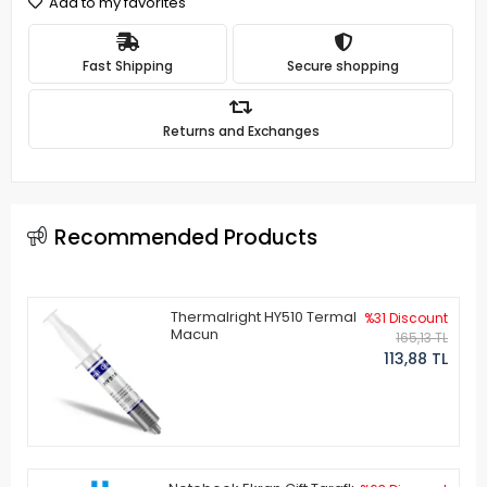
Add to my favorites
Fast Shipping
Secure shopping
Returns and Exchanges
Recommended Products
Thermalright HY510 Termal
%31 Discount
Macun
165,13 TL
113,88 TL