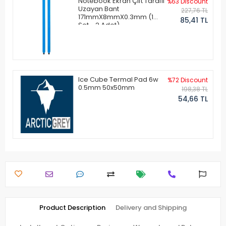
Notebook Ekran Çift Taraflı
%63 Discount
Uzayan Bant
227,76 TL
171mmX8mmX0.3mm (1
85,41 TL
Set - 2 Adet)
Ice Cube Termal Pad 6w
%72 Discount
0.5mm 50x50mm
198,38 TL
54,66 TL
Product Description
Delivery and Shipping