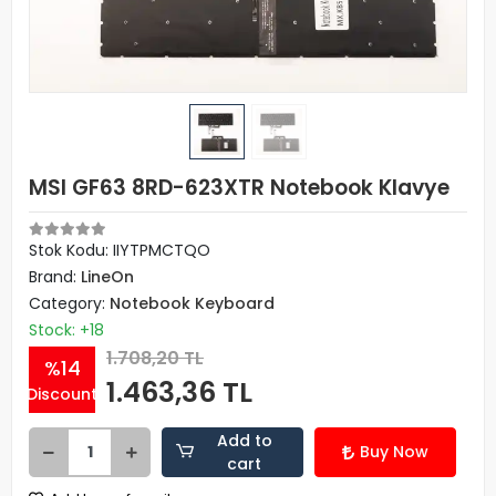
MSI GF63 8RD-623XTR Notebook Klavye
Stok Kodu: IIYTPMCTQO
Brand:
LineOn
Category:
Notebook Keyboard
Stock: +18
1.708,20 TL
%14
1.463,36 TL
Discount
Add to
Buy Now
cart