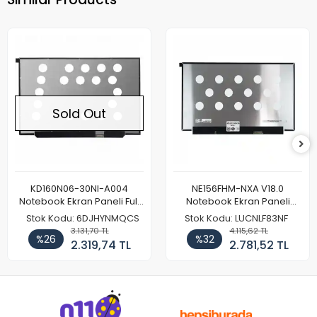
Sold Out
KD160N06-30NI-A004
NE156FHM-NXA V18.0
Notebook Ekran Paneli Full
Notebook Ekran Paneli
HD
144Hz
Stok Kodu: 6DJHYNMQCS
Stok Kodu: LUCNLF83NF
3.131,70 TL
4.115,62 TL
%26
%32
2.319,74 TL
2.781,52 TL