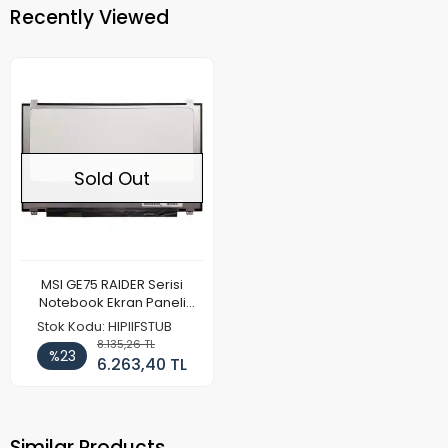
Recently Viewed
Sold Out
MSI GE75 RAIDER Serisi
Notebook Ekran Paneli
(120hz Full HD)
Stok Kodu: HIPIIFSTUB
8.135,26 TL
%23
6.263,40 TL
Similar Products