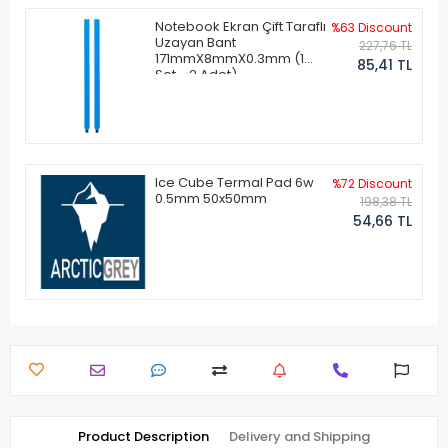
Notebook Ekran Çift Taraflı
%63 Discount
Uzayan Bant
227,76 TL
171mmX8mmX0.3mm (1
85,41 TL
Set - 2 Adet)
Ice Cube Termal Pad 6w
%72 Discount
0.5mm 50x50mm
198,38 TL
54,66 TL
Product Description
Delivery and Shipping