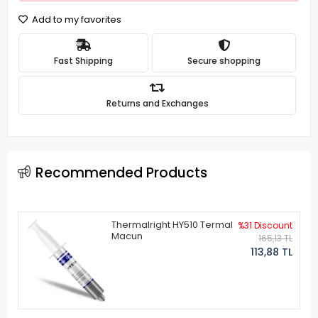
Add to my favorites
Fast Shipping
Secure shopping
Returns and Exchanges
Recommended Products
Thermalright HY510 Termal
%31 Discount
Macun
165,13 TL
113,88 TL