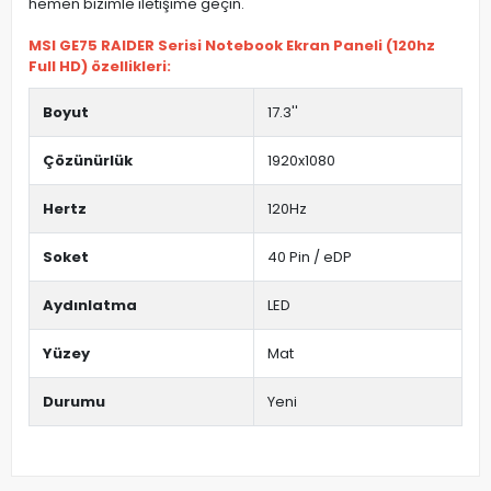
hemen bizimle iletişime geçin.
MSI GE75 RAIDER Serisi Notebook Ekran Paneli (120hz
Full HD) özellikleri:
Boyut
17.3''
Çözünürlük
1920x1080
Hertz
120Hz
Soket
40 Pin / eDP
Aydınlatma
LED
Yüzey
Mat
Durumu
Yeni