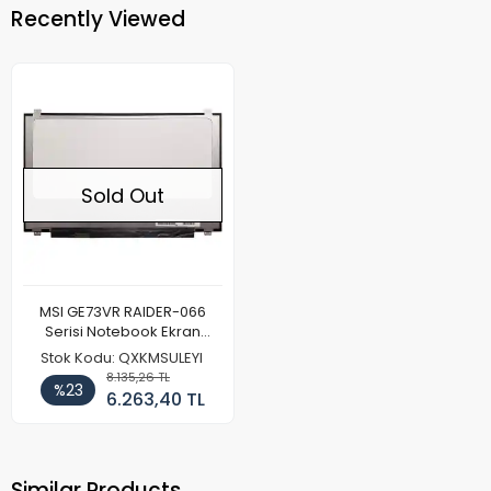
Recently Viewed
Sold Out
MSI GE73VR RAIDER-066
Serisi Notebook Ekran
Paneli (120hz Full HD)
Stok Kodu: QXKMSULEYI
8.135,26 TL
%23
6.263,40 TL
Similar Products