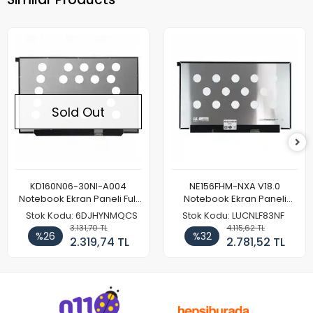
Sold Out
KD160N06-30NI-A004
NE156FHM-NXA V18.0
Notebook Ekran Paneli Full
Notebook Ekran Paneli
HD
144Hz
Stok Kodu: 6DJHYNMQCS
Stok Kodu: LUCNLF83NF
3.131,70 TL
4.115,62 TL
%26
%32
2.319,74 TL
2.781,52 TL