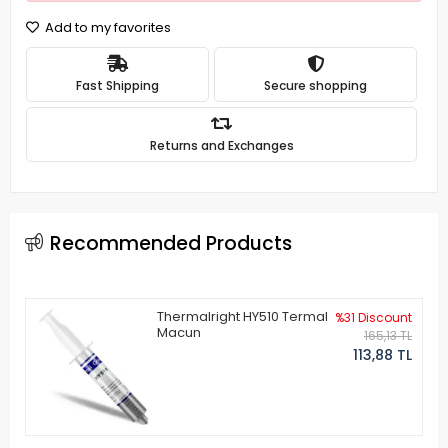
Add to my favorites
Fast Shipping
Secure shopping
Returns and Exchanges
Recommended Products
Thermalright HY510 Termal
%31 Discount
Macun
165,13 TL
113,88 TL