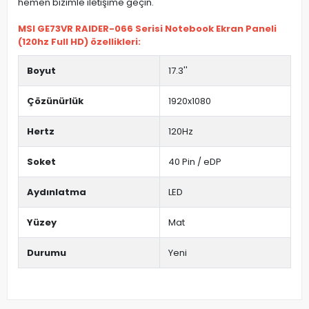
hemen bizimle iletişime geçin.
MSI GE73VR RAIDER-066 Serisi Notebook Ekran Paneli
(120hz Full HD) özellikleri:
Boyut
17.3''
Çözünürlük
1920x1080
Hertz
120Hz
Soket
40 Pin / eDP
Aydınlatma
LED
Yüzey
Mat
Durumu
Yeni