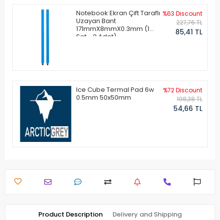
Notebook Ekran Çift Taraflı
%63 Discount
Uzayan Bant
227,76 TL
171mmX8mmX0.3mm (1
85,41 TL
Set - 2 Adet)
Ice Cube Termal Pad 6w
%72 Discount
0.5mm 50x50mm
198,38 TL
54,66 TL
Product Description
Delivery and Shipping