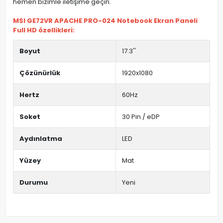
hemen bizimle iletişime geçin.
MSI GE72VR APACHE PRO-024 Notebook Ekran Paneli
Full HD özellikleri:
Boyut
17.3''
Çözünürlük
1920x1080
Hertz
60Hz
Soket
30 Pin / eDP
Aydınlatma
LED
Yüzey
Mat
Durumu
Yeni