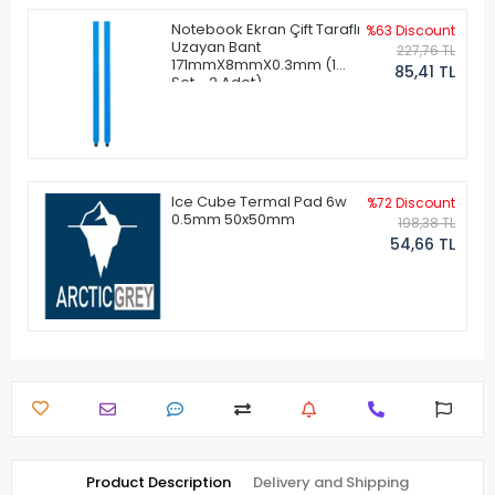
Notebook Ekran Çift Taraflı
%63 Discount
Uzayan Bant
227,76 TL
171mmX8mmX0.3mm (1
85,41 TL
Set - 2 Adet)
Ice Cube Termal Pad 6w
%72 Discount
0.5mm 50x50mm
198,38 TL
54,66 TL
Product Description
Delivery and Shipping