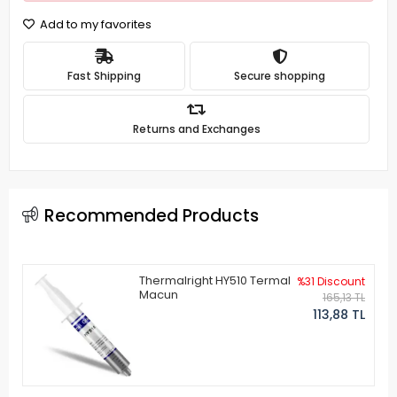
Add to my favorites
Fast Shipping
Secure shopping
Returns and Exchanges
Recommended Products
Thermalright HY510 Termal
%31 Discount
Macun
165,13 TL
113,88 TL