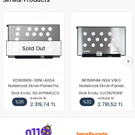
Sold Out
KD160N06-30NI-A004
NE156FHM-NXA V18.0
Notebook Ekran Paneli Full
Notebook Ekran Paneli
HD
144Hz
Stok Kodu: 6DJHYNMQCS
Stok Kodu: LUCNLF83NF
3.131,70 TL
4.115,62 TL
%26
%32
2.319,74 TL
2.781,52 TL