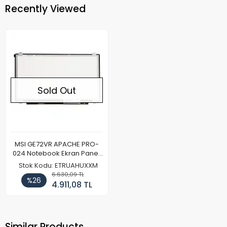
Recently Viewed
Sold Out
MSI GE72VR APACHE PRO-
024 Notebook Ekran Paneli
Full HD
Stok Kodu: ETRUAHUXXM
6.630,09 TL
%26
4.911,08 TL
Similar Products