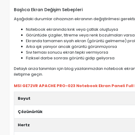
Başlıca Ekran Değişim Sebepleri
Aşağıdaki durumlar cihazınızın ekranının değiştirilmesi gerektiğ
Notebook ekranında kırık veya çatlak oluştuysa
Görüntüde çizgiler, titreme veya renk bozulmaları varsa
Ekranda tamamen siyah ekran (görüntü gelmeme) pro
Arka ışık yanıyor ancak görüntü görünmüyorsa
Sıvı teması sonucu ekran tepki vermiyorsa
Fiziksel darbe sonrası görüntü gidip geliyorsa
Detaylı arıza tanımları için blog yazılarımızdan notebook ekran 
iletişime geçin.
MSI GE72VR APACHE PRO-023 Notebook Ekran Paneli Full HD
Boyut
Çözünürlük
Hertz