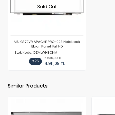
Sold Out
MSI GE72VR APACHE PRO-023 Notebook
Ekran Paneli Full HD
Stok Kodu: OZMLWHBCNM
6.630,09 TL
%26
4.911,08 TL
Similar Products
Out of stock