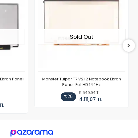
Sold Out
Ekran Paneli
Monster Tulpar T7 V21.2 Notebook Ekran
Paneli Full HD 144Hz
5.549,94 TL
%26
4.111,07 TL
TL