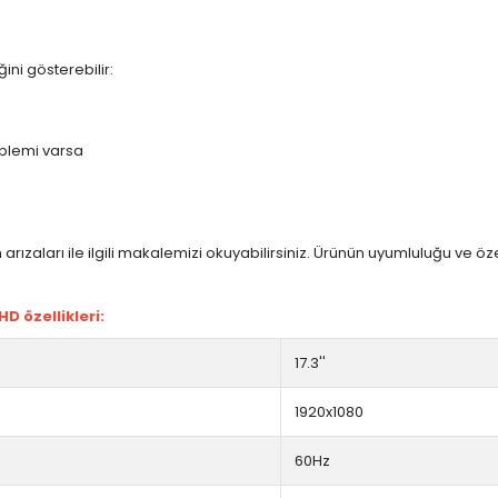
ini gösterebilir:
blemi varsa
arızaları ile ilgili makalemizi okuyabilirsiniz. Ürünün uyumluluğu ve ö
 özellikleri:
17.3''
1920x1080
60Hz