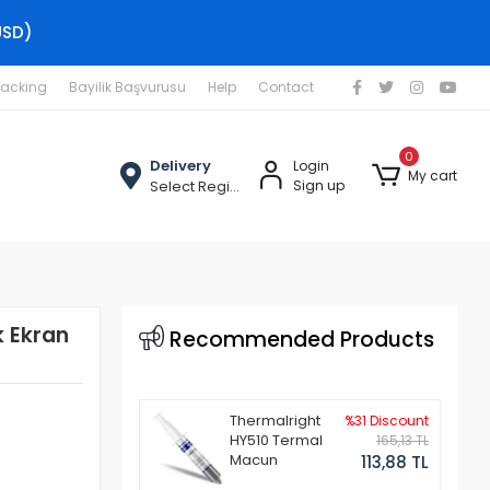
USD)
racking
Bayilik Başvurusu
Help
Contact
0
Delivery
Login
My cart
Select Region
Sign up
 Ekran
Recommended Products
Thermalright
%31 Discount
HY510 Termal
165,13 TL
Macun
113,88 TL