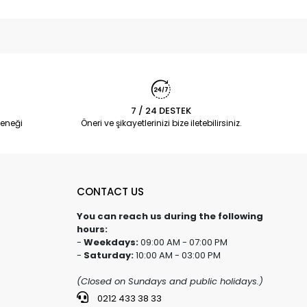
7 / 24 DESTEK
eneği
Öneri ve şikayetlerinizi bize iletebilirsiniz.
CONTACT US
You can reach us during the following
hours:
-
Weekdays:
09:00 AM - 07:00 PM
-
Saturday:
10:00 AM - 03:00 PM
(Closed on Sundays and public holidays.)
0212 433 38 33