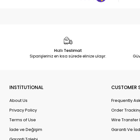
Hızlı Teslimat
Siparişleriniz en kısa sürede elinize ulaşır.
Güv
INSTİTUTİONAL
CUSTOMER S
About Us
Frequently As
Privacy Policy
Order Trackin
Terms of Use
Wire Transfer 
İade ve Değişim
Garanti Ve İad
Garanti Talebi