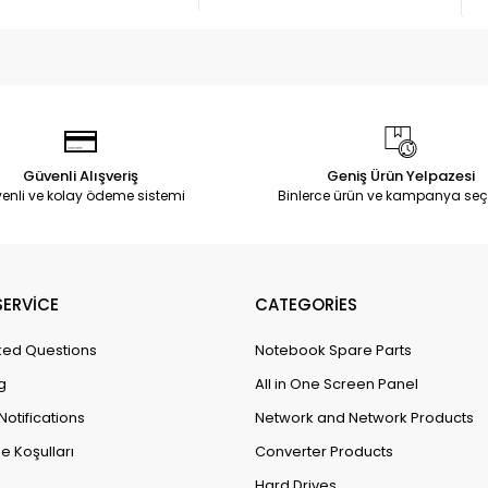
Güvenli Alışveriş
Geniş Ürün Yelpazesi
enli ve kolay ödeme sistemi
Binlerce ürün ve kampanya seç
ERVİCE
CATEGORİES
ked Questions
Notebook Spare Parts
g
All in One Screen Panel
Notifications
Network and Network Products
e Koşulları
Converter Products
Hard Drives