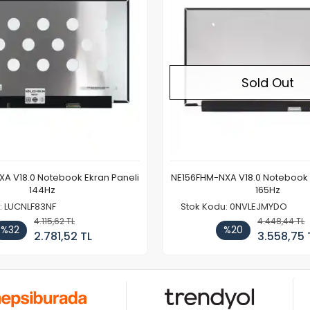
Sold Out
A V18.0 Notebook Ekran Paneli
NE156FHM-NXA V18.0 Notebook 
144Hz
165Hz
: LUCNLF83NF
Stok Kodu: 0NVLEJMYDO
4.115,62 TL
4.448,44 TL
%32
%20
2.781,52 TL
3.558,75 