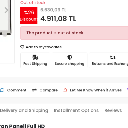
Out of stock
6.630,09 TL
%26
4.911,08 TL
Discount
The product is out of stock.
Add to my favorites
Fast Shipping
Secure shopping
Returns and Exchan
Comment
Compare
Let Me Know When İt Arrives
Delivery and Shipping
Installment Options
Reviews
n Paneli Full HD