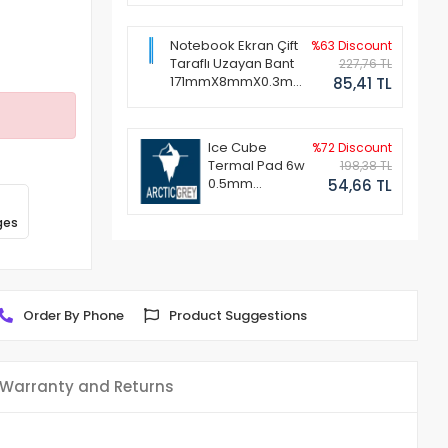
Notebook Ekran Çift
%63 Discount
Taraflı Uzayan Bant
227,76 TL
171mmX8mmX0.3mm
85,41 TL
(1 Set - 2 Adet)
Ice Cube
%72 Discount
Termal Pad 6w
198,38 TL
0.5mm
54,66 TL
50x50mm
ges
Order By Phone
Product Suggestions
Warranty and Returns