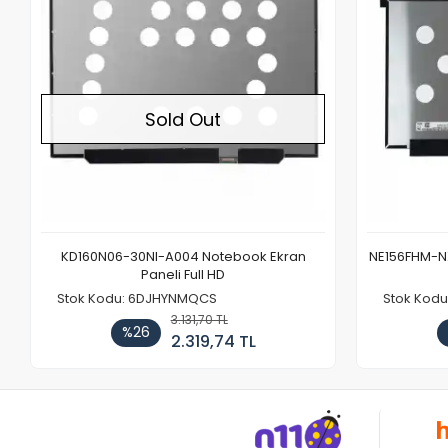
Sold Out
KD160N06-30NI-A004 Notebook Ekran
NE156FHM-NX
Paneli Full HD
Stok Kodu: 6DJHYNMQCS
Stok Kodu
3.131,70 TL
%26
2.319,74 TL