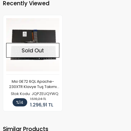
Recently Viewed
Sold Out
Msi GE72 6QL Apache-
230XTR Klavye Tuş Takımı
Işıklı
Stok Kodu: JQPZEUQYWQ
1.516,24 TL
%14
1.296,91 TL
Similar Products