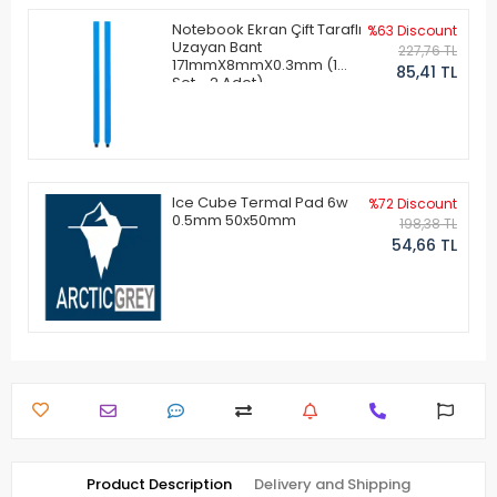
Notebook Ekran Çift Taraflı
%63 Discount
Uzayan Bant
227,76 TL
171mmX8mmX0.3mm (1
85,41 TL
Set - 2 Adet)
Ice Cube Termal Pad 6w
%72 Discount
0.5mm 50x50mm
198,38 TL
54,66 TL
Product Description
Delivery and Shipping