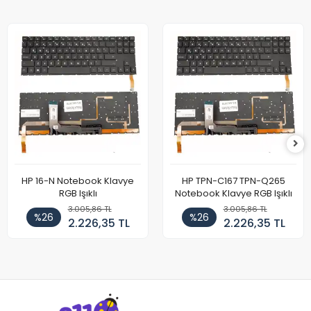
HP 16-N Notebook Klavye
HP TPN-C167 TPN-Q265
RGB Işıklı
Notebook Klavye RGB Işıklı
3.005,86 TL
3.005,86 TL
%26
%26
2.226,35 TL
2.226,35 TL