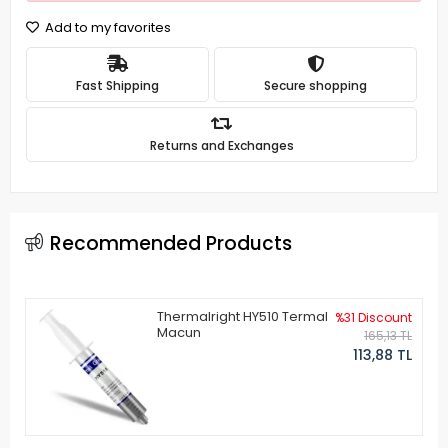
Add to my favorites
Fast Shipping
Secure shopping
Returns and Exchanges
Recommended Products
Thermalright HY510 Termal
%31 Discount
Macun
165,13 TL
113,88 TL