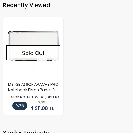
Recently Viewed
Sold Out
MSI GE72 6QF APACHE PRO
Notebook Ekran Paneli Full
HD
Stok Kodu: HWJAQBPFHO
6.630,09 TL
%26
4.911,08 TL
Similar Products