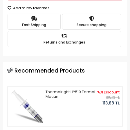
Add to my favorites
Fast Shipping
Secure shopping
Returns and Exchanges
Recommended Products
Thermalright HY510 Termal
%31 Discount
Macun
165,13 TL
113,88 TL