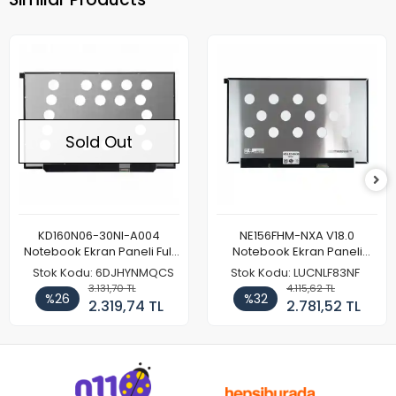
Sold Out
KD160N06-30NI-A004
NE156FHM-NXA V18.0
Notebook Ekran Paneli Full
Notebook Ekran Paneli
HD
144Hz
Stok Kodu: 6DJHYNMQCS
Stok Kodu: LUCNLF83NF
3.131,70 TL
4.115,62 TL
%26
%32
2.319,74 TL
2.781,52 TL