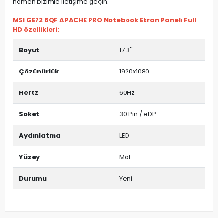
hemen bizimle iletişime geçin.
MSI GE72 6QF APACHE PRO Notebook Ekran Paneli Full
HD özellikleri:
Boyut
17.3''
Çözünürlük
1920x1080
Hertz
60Hz
Soket
30 Pin / eDP
Aydınlatma
LED
Yüzey
Mat
Durumu
Yeni