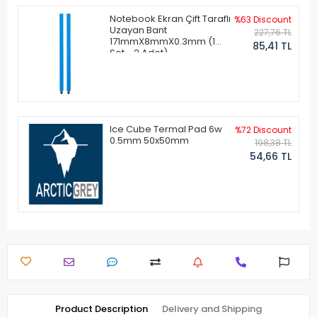
Notebook Ekran Çift Taraflı
%63 Discount
Uzayan Bant
227,76 TL
171mmX8mmX0.3mm (1
85,41 TL
Set - 2 Adet)
Ice Cube Termal Pad 6w
%72 Discount
0.5mm 50x50mm
198,38 TL
54,66 TL
Product Description
Delivery and Shipping