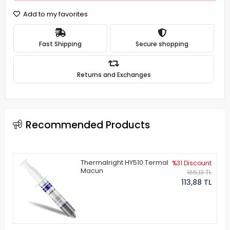
Add to my favorites
Fast Shipping
Secure shopping
Returns and Exchanges
Recommended Products
Thermalright HY510 Termal
%31 Discount
Macun
165,13 TL
113,88 TL