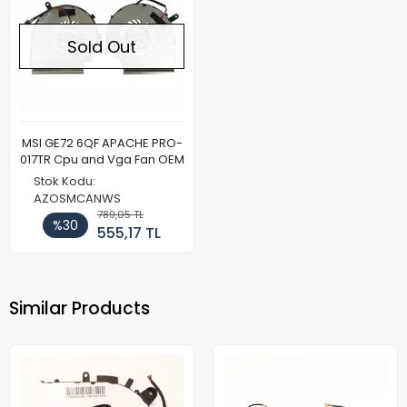
Sold Out
MSI GE72 6QF APACHE PRO-
017TR Cpu and Vga Fan OEM
Stok Kodu:
AZOSMCANWS
789,05 TL
%30
555,17 TL
Similar Products