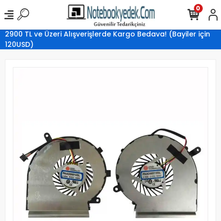
0
2900 TL ve Üzeri Alışverişlerde Kargo Bedava! (Bayiler için
120USD)