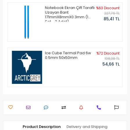
Notebook Ekran Çift Taraflı
%63 Discount
Uzayan Bant
227,76 TL
171mmX8mmX0.3mm (1
85,41 TL
Set - 2 Adet)
Ice Cube Termal Pad 6w
%72 Discount
0.5mm 50x50mm
198,38 TL
54,66 TL
Product Description
Delivery and Shipping