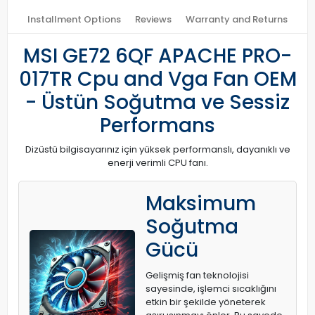
Installment Options
Reviews
Warranty and Returns
MSI GE72 6QF APACHE PRO-
017TR Cpu and Vga Fan OEM
- Üstün Soğutma ve Sessiz
Performans
Dizüstü bilgisayarınız için yüksek performanslı, dayanıklı ve
enerji verimli CPU fanı.
Maksimum
Soğutma
Gücü
Gelişmiş fan teknolojisi
sayesinde, işlemci sıcaklığını
etkin bir şekilde yöneterek