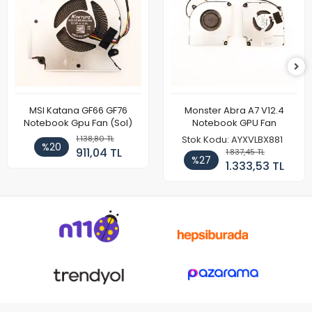
MSI Katana GF66 GF76
Monster Abra A7 V12.4
Notebook Gpu Fan (Sol)
Notebook GPU Fan
1.138,80 TL
Stok Kodu: AYXVLBX881
%20
911,04 TL
1.837,45 TL
%27
1.333,53 TL