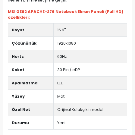
hemen bizimle iletişime geçin.
MSI GE62 APACHE-276 Notebook Ekran Paneli (Full HD)
özellikleri:
Boyut
15.6''
Çözünürlük
1920x1080
Hertz
60Hz
Soket
30 Pin / eDP
Aydınlatma
LED
Yüzey
Mat
Özel Not
Orijinal Kulakçıklı model
Durumu
Yeni