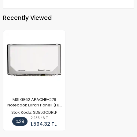
Recently Viewed
MSI GE62 APACHE-276
Notebook Ekran Paneli (Full
HD)
Stok Kodu: SDBLGCDRLP
2.235,46 TL
%29
1.594,32 TL