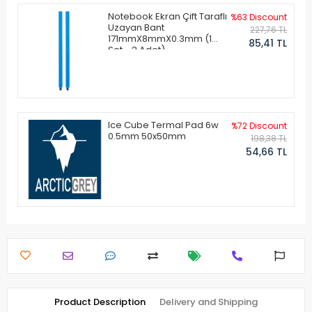
Notebook Ekran Çift Taraflı
%63 Discount
Uzayan Bant
227,76 TL
171mmX8mmX0.3mm (1
85,41 TL
Set - 2 Adet)
Ice Cube Termal Pad 6w
%72 Discount
0.5mm 50x50mm
198,38 TL
54,66 TL
Product Description
Delivery and Shipping