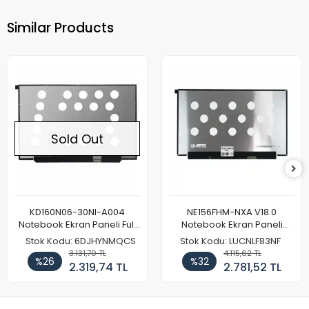
Similar Products
Sold Out
KD160N06-30NI-A004
NE156FHM-NXA V18.0
Notebook Ekran Paneli Full
Notebook Ekran Paneli
HD
144Hz
Stok Kodu: 6DJHYNMQCS
Stok Kodu: LUCNLF83NF
3.131,70 TL
4.115,62 TL
%26
%32
2.319,74 TL
2.781,52 TL