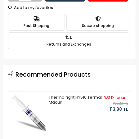
Add to my favorites
Fast Shipping
Secure shopping
Returns and Exchanges
Recommended Products
Thermalright HY510 Termal
%31 Discount
Macun
165,13 TL
113,88 TL