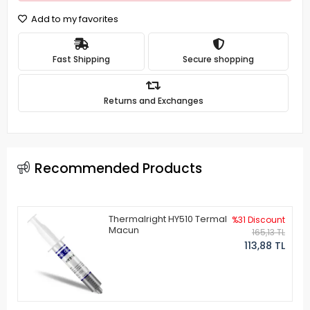
Add to my favorites
Fast Shipping
Secure shopping
Returns and Exchanges
Recommended Products
Thermalright HY510 Termal
%31 Discount
Macun
165,13 TL
113,88 TL