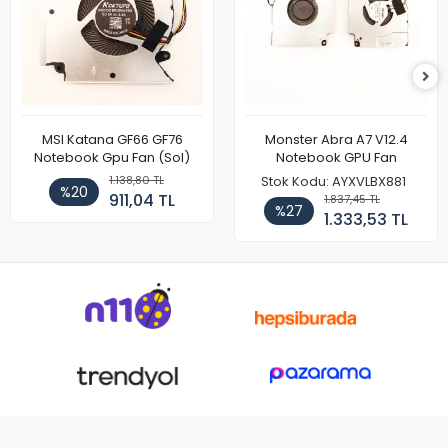
MSI Katana GF66 GF76
Monster Abra A7 V12.4
Notebook Gpu Fan (Sol)
Notebook GPU Fan
1.138,80 TL
Stok Kodu: AYXVLBX881
%20
911,04 TL
1.837,45 TL
%27
1.333,53 TL