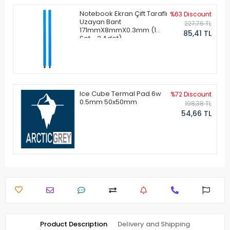
Notebook Ekran Çift Taraflı
%63 Discount
Uzayan Bant
227,76 TL
171mmX8mmX0.3mm (1
85,41 TL
Set - 2 Adet)
Ice Cube Termal Pad 6w
%72 Discount
0.5mm 50x50mm
198,38 TL
54,66 TL
Product Description
Delivery and Shipping