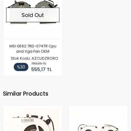
Sold Out
MSI GE62 7RD-074TR Cpu
and Vga Fan OEM
Stok Kodu: AZCUDZRORO
789,05 TL
%30
555,17 TL
Similar Products