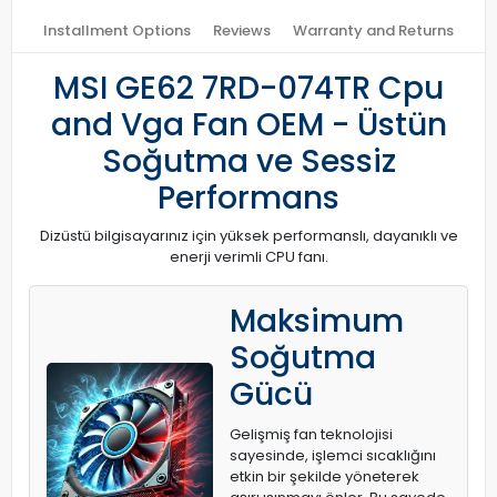
Installment Options
Reviews
Warranty and Returns
MSI GE62 7RD-074TR Cpu
and Vga Fan OEM - Üstün
Soğutma ve Sessiz
Performans
Dizüstü bilgisayarınız için yüksek performanslı, dayanıklı ve
enerji verimli CPU fanı.
Maksimum
Soğutma
Gücü
Gelişmiş fan teknolojisi
sayesinde, işlemci sıcaklığını
etkin bir şekilde yöneterek