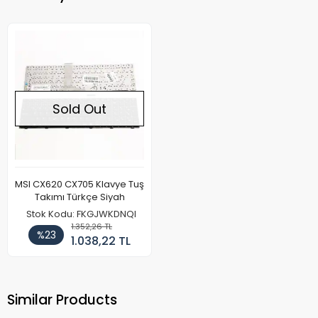
Sold Out
MSI CX620 CX705 Klavye Tuş
Takımı Türkçe Siyah
Stok Kodu: FKGJWKDNQI
1.352,26 TL
%23
1.038,22 TL
Similar Products