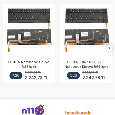
HP 16-N Notebook Klavye
HP TPN-C167 TPN-Q265
RGB Işıklı
Notebook Klavye RGB Işıklı
3.028,03 TL
3.028,03 TL
%26
%26
2.242,78 TL
2.242,78 TL