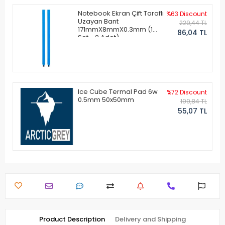
Notebook Ekran Çift Taraflı
%63 Discount
Uzayan Bant
229,44 TL
171mmX8mmX0.3mm (1
86,04 TL
Set - 2 Adet)
Ice Cube Termal Pad 6w
%72 Discount
0.5mm 50x50mm
199,84 TL
55,07 TL
Product Description
Delivery and Shipping