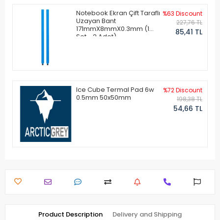
Notebook Ekran Çift Taraflı
%63 Discount
Uzayan Bant
227,76 TL
171mmX8mmX0.3mm (1
85,41 TL
Set - 2 Adet)
Ice Cube Termal Pad 6w
%72 Discount
0.5mm 50x50mm
198,38 TL
54,66 TL
Product Description
Delivery and Shipping