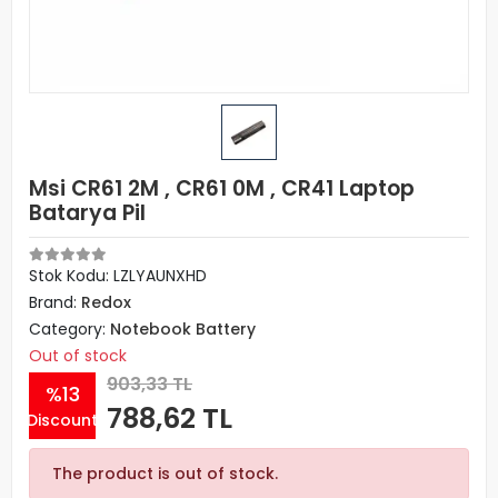
Msi CR61 2M , CR61 0M , CR41 Laptop
Batarya Pil
Stok Kodu: LZLYAUNXHD
Brand:
Redox
Category:
Notebook Battery
Out of stock
903,33 TL
%13
788,62 TL
Discount
The product is out of stock.