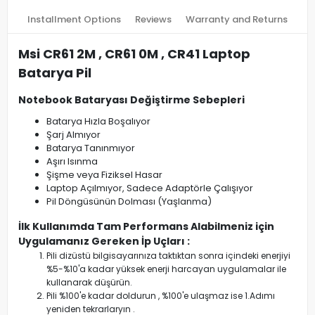
Installment Options
Reviews
Warranty and Returns
Msi CR61 2M , CR61 0M , CR41 Laptop
Batarya Pil
Notebook Bataryası Değiştirme Sebepleri
Batarya Hızla Boşalıyor
Şarj Almıyor
Batarya Tanınmıyor
Aşırı Isınma
Şişme veya Fiziksel Hasar
Laptop Açılmıyor, Sadece Adaptörle Çalışıyor
Pil Döngüsünün Dolması (Yaşlanma)
İlk Kullanımda Tam Performans Alabilmeniz için
Uygulamanız Gereken İp Uçları :
Pili dizüstü bilgisayarınıza taktıktan sonra içindeki enerjiyi
%5-%10'a kadar yüksek enerji harcayan uygulamalar ile
kullanarak düşürün.
Pili %100'e kadar doldurun , %100'e ulaşmaz ise 1.Adımı
yeniden tekrarlaryın .