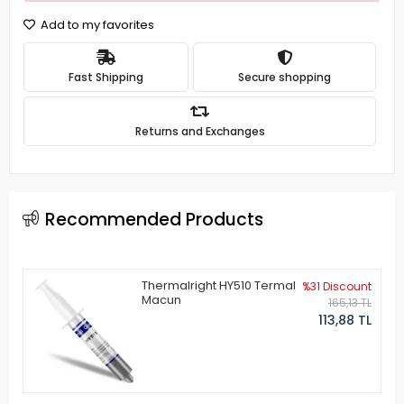
Add to my favorites
Fast Shipping
Secure shopping
Returns and Exchanges
Recommended Products
Thermalright HY510 Termal
%31 Discount
Macun
165,13 TL
113,88 TL