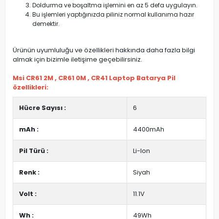
Doldurma ve boşaltma işlemini en az 5 defa uygulayın.
Bu işlemleri yaptığınızda piliniz normal kullanıma hazır
demektir.
Ürünün uyumluluğu ve özellikleri hakkında daha fazla bilgi
almak için bizimle iletişime geçebilirsiniz.
Msi CR61 2M , CR61 0M , CR41 Laptop Batarya Pil
özellikleri:
Hücre Sayısı :
6
mAh :
4400mAh
Pil Türü :
Li-Ion
Renk :
Siyah
Volt :
11.1V
Wh :
49Wh