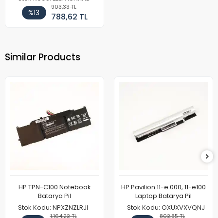
903,33 TL
%13
788,62 TL
Similar Products
HP TPN-C100 Notebook
HP Pavilion 11-e 000, 11-e100
Batarya Pil
Laptop Batarya Pil
Stok Kodu: NPXZNZLRJI
Stok Kodu: OXUXVXVQNJ
1.164,22 TL
802,85 TL