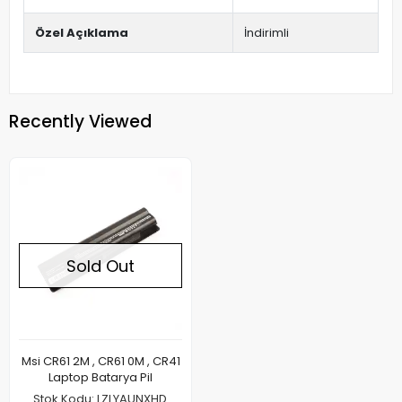
Özel Açıklama
İndirimli
Recently Viewed
Sold Out
Msi CR61 2M , CR61 0M , CR41
Laptop Batarya Pil
Stok Kodu: LZLYAUNXHD