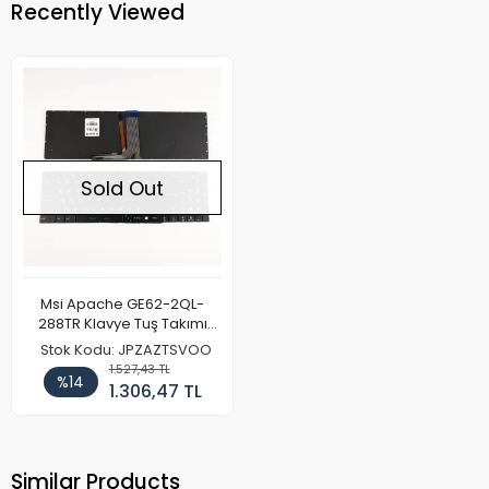
Recently Viewed
Sold Out
Msi Apache GE62-2QL-
288TR Klavye Tuş Takımı
Işıklı
Stok Kodu: JPZAZTSVOO
1.527,43 TL
%14
1.306,47 TL
Similar Products