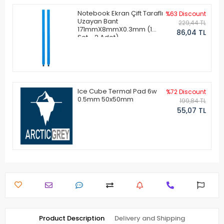
Notebook Ekran Çift Taraflı
%63 Discount
Uzayan Bant
229,44 TL
171mmX8mmX0.3mm (1
86,04 TL
Set - 2 Adet)
Ice Cube Termal Pad 6w
%72 Discount
0.5mm 50x50mm
199,84 TL
55,07 TL
Product Description
Delivery and Shipping