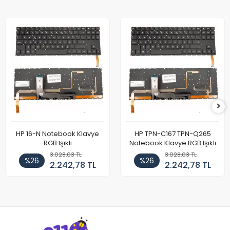
HP 16-N Notebook Klavye
HP TPN-C167 TPN-Q265
RGB Işıklı
Notebook Klavye RGB Işıklı
3.028,03 TL
3.028,03 TL
%26
%26
2.242,78 TL
2.242,78 TL