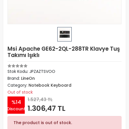
Msi Apache GE62-2QL-288TR Klavye Tuş
Takımı Işıklı
Stok Kodu: JPZAZTSVOO
Brand:
LineOn
Category:
Notebook Keyboard
Out of stock
1.527,43 TL
%14
1.306,47 TL
Discount
The product is out of stock.