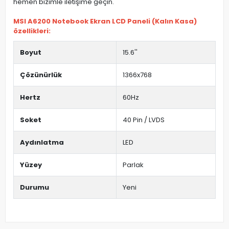
hemen bizimle iletişime geçin.
MSI A6200 Notebook Ekran LCD Paneli (Kalın Kasa)
özellikleri:
Boyut
15.6''
Çözünürlük
1366x768
Hertz
60Hz
Soket
40 Pin / LVDS
Aydınlatma
LED
Yüzey
Parlak
Durumu
Yeni