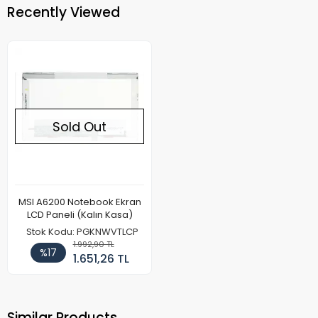
Recently Viewed
Sold Out
MSI A6200 Notebook Ekran
LCD Paneli (Kalın Kasa)
Stok Kodu: PGKNWVTLCP
1.992,90 TL
%17
1.651,26 TL
Similar Products