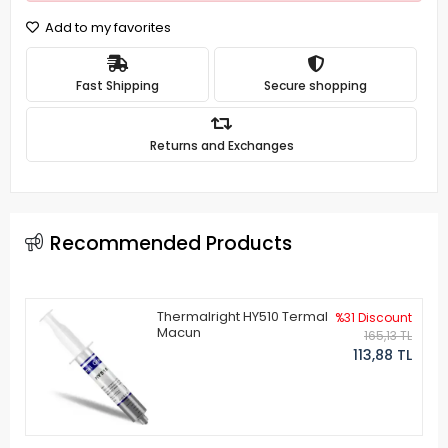
Add to my favorites
Fast Shipping
Secure shopping
Returns and Exchanges
Recommended Products
Thermalright HY510 Termal
%31 Discount
Macun
165,13 TL
113,88 TL