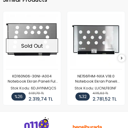
Sold Out
KD160N06-30NI-A004
NE156FHM-NXA V18.0
Notebook Ekran Paneli Full
Notebook Ekran Paneli
HD
144Hz
Stok Kodu: 6DJHYNMQCS
Stok Kodu: LUCNLF83NF
3.131,70 TL
4.115,62 TL
%26
%32
2.319,74 TL
2.781,52 TL