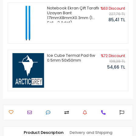
Notebook Ekran Çift Taraflı
%63 Discount
Uzayan Bant
227,76 TL
171mmX8mmX0.3mm (1
85,41 TL
Set - 2 Adet)
Ice Cube Termal Pad 6w
%72 Discount
0.5mm 50x50mm
198,38 TL
54,66 TL
Product Description
Delivery and Shipping