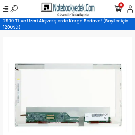
0
2900 TL ve Üzeri Alışverişlerde Kargo Bedava! (Bayiler için
120USD)