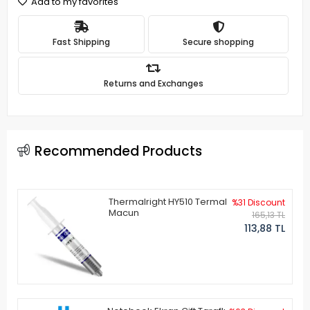
Add to my favorites
Fast Shipping
Secure shopping
Returns and Exchanges
Recommended Products
Thermalright HY510 Termal
%31 Discount
Macun
165,13 TL
113,88 TL