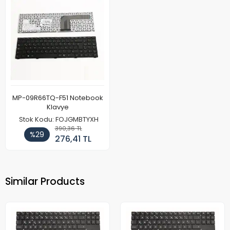
MP-09R66TQ-F51 Notebook
Klavye
Stok Kodu: FOJGMBTYXH
390,36 TL
%29
276,41 TL
Similar Products