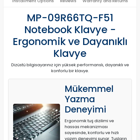
Installment Options
Reviews
Warranty and Returns
MP-09R66TQ-F51
Notebook Klavye -
Ergonomik ve Dayanıklı
Klavye
Dizüstü bilgisayarınız için yüksek performanslı, dayanıklı ve
konforlu bir klavye.
Mükemmel
Yazma
Deneyimi
Ergonomik tuş dizilimi ve
hassas mekanizması
sayesinde, konforlu ve hızlı
yazım deneyimi sunar. Tuşların