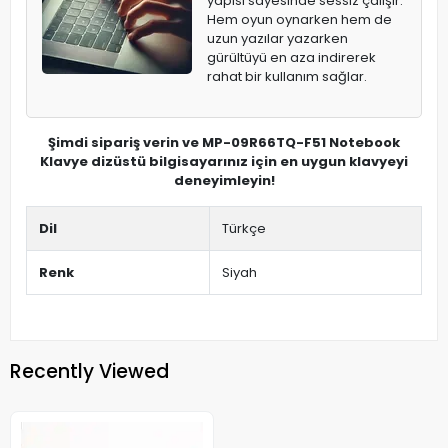
yapısı sayesinde sessiz çalışır.
Hem oyun oynarken hem de
uzun yazılar yazarken
gürültüyü en aza indirerek
rahat bir kullanım sağlar.
Şimdi sipariş verin ve MP-09R66TQ-F51 Notebook
Klavye dizüstü bilgisayarınız için en uygun klavyeyi
deneyimleyin!
Dil
Türkçe
Renk
Siyah
Recently Viewed