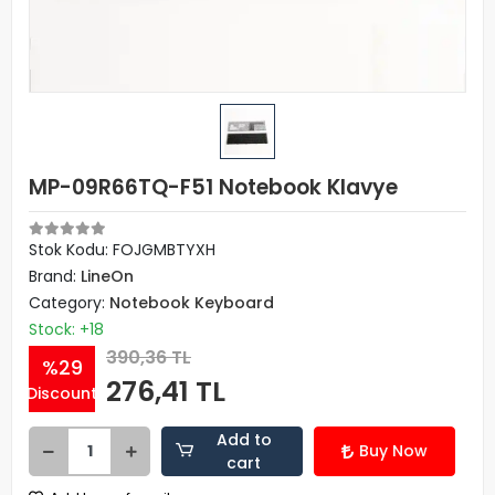
MP-09R66TQ-F51 Notebook Klavye
Stok Kodu: FOJGMBTYXH
Brand:
LineOn
Category:
Notebook Keyboard
Stock: +18
390,36 TL
%29
276,41 TL
Discount
Add to
Buy Now
cart