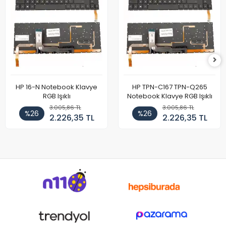
HP 16-N Notebook Klavye
HP TPN-C167 TPN-Q265
RGB Işıklı
Notebook Klavye RGB Işıklı
3.005,86 TL
3.005,86 TL
%26
%26
2.226,35 TL
2.226,35 TL