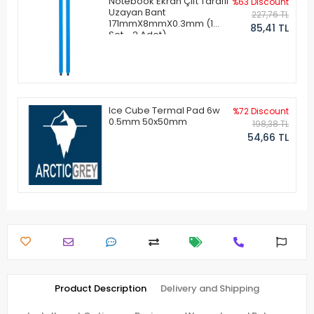
Notebook Ekran Çift Taraflı
%63 Discount
Uzayan Bant
227,76 TL
171mmX8mmX0.3mm (1
85,41 TL
Set - 2 Adet)
Ice Cube Termal Pad 6w
%72 Discount
0.5mm 50x50mm
198,38 TL
54,66 TL
Product Description
Delivery and Shipping