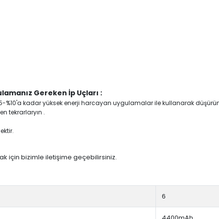
lamanız Gereken İp Uçları :
yi %5-%10'a kadar yüksek enerji harcayan uygulamalar ile kullanarak düşürü
n tekrarlaryın .
ktir.
 için bizimle iletişime geçebilirsiniz.
6
4400mAh