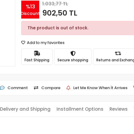
1.033,77 TL
%13
902,50 TL
Discount
The product is out of stock.
Add to my favorites
Fast Shipping
Secure shopping
Returns and Exchan
Comment
Compare
Let Me Know When İt Arrives
Delivery and Shipping
Installment Options
Reviews