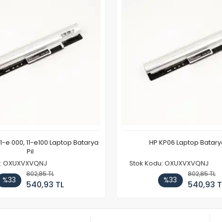
11-e 000, 11-e100 Laptop Batarya
HP KP06 Laptop Batarya
Pil
u: OXUXVXVQNJ
Stok Kodu: OXUXVXVQNJ
802,85 TL
802,85 TL
%33
%33
540,93 TL
540,93 T