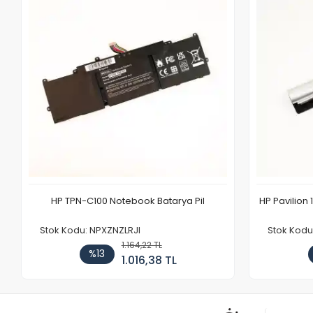
HP TPN-C100 Notebook Batarya Pil
HP Pavilion 
Stok Kodu: NPXZNZLRJI
Stok Kod
1.164,22 TL
%13
1.016,38 TL