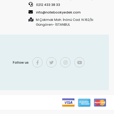
0212 433 38 33
info@notebookyedek.com
M.Çakmak Mah. İnönü Cad. N.162/b
Güngören- İSTANBUL
Follow us