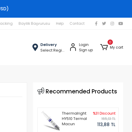
USD)
racking
Bayilik Başvurusu
Help
Contact
0
Delivery
Login
My cart
Select Region
Sign up
Recommended Products
Thermalright
%31 Discount
HY510 Termal
165,13 TL
Macun
113,88 TL