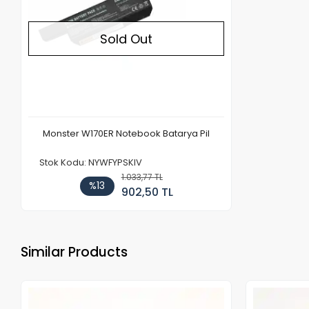
Sold Out
Monster W170ER Notebook Batarya Pil
Stok Kodu: NYWFYPSKIV
1.033,77 TL
%13
902,50 TL
Similar Products