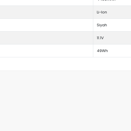
Li-Ion
Siyah
11.1V
49Wh