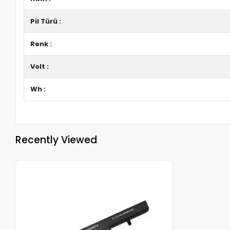
Pil Türü :
Renk :
Volt :
Wh :
Recently Viewed
Out of stock