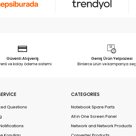
Güvenli Alışveriş
Geniş Ürün Yelpazesi
enli ve kolay ödeme sistemi
Binlerce ürün ve kampanya seç
ERVİCE
CATEGORİES
ked Questions
Notebook Spare Parts
g
All in One Screen Panel
Notifications
Network and Network Products
e Koşulları
Converter Products