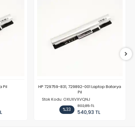
 Pil
HP 729759-831, 729892-001 Laptop Batarya
Pil
Stok Kodu: OXUXVXVQNJ
802,85 TL
%33
L
540,93 TL