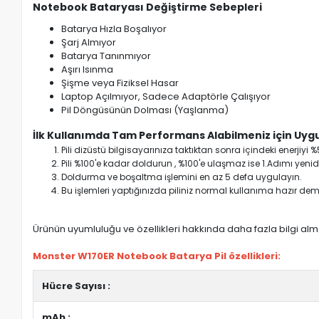
Notebook Bataryası Değiştirme Sebepleri
Batarya Hızla Boşalıyor
Şarj Almıyor
Batarya Tanınmıyor
Aşırı Isınma
Şişme veya Fiziksel Hasar
Laptop Açılmıyor, Sadece Adaptörle Çalışıyor
Pil Döngüsünün Dolması (Yaşlanma)
İlk Kullanımda Tam Performans Alabilmeniz için Uygu
Pili dizüstü bilgisayarınıza taktıktan sonra içindeki enerji
Pili %100'e kadar doldurun , %100'e ulaşmaz ise 1.Adımı yenide
Doldurma ve boşaltma işlemini en az 5 defa uygulayın.
Bu işlemleri yaptığınızda piliniz normal kullanıma hazır deme
Ürünün uyumluluğu ve özellikleri hakkında daha fazla bilgi almak
Monster W170ER Notebook Batarya Pil özellikleri:
Hücre Sayısı :
mAh :