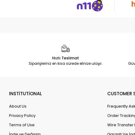
Hızlı Teslimat
Siparişleriniz en kısa sürede elinize ulaşır.
Güv
INSTİTUTİONAL
CUSTOMER S
About Us
Frequently As
Privacy Policy
Order Trackin
Terms of Use
Wire Transfer 
İade ve Değişim
Garanti Ve İad