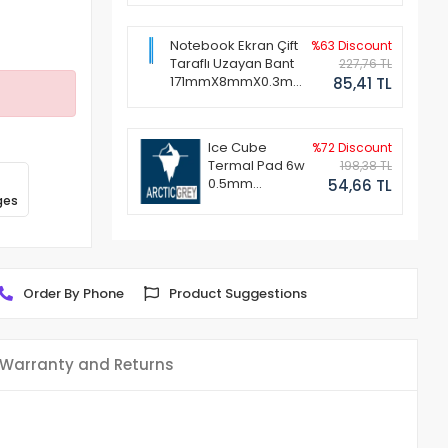
Notebook Ekran Çift
%63 Discount
Taraflı Uzayan Bant
227,76 TL
171mmX8mmX0.3mm
85,41 TL
(1 Set - 2 Adet)
Ice Cube
%72 Discount
Termal Pad 6w
198,38 TL
0.5mm
54,66 TL
ges
50x50mm
Order By Phone
Product Suggestions
Warranty and Returns