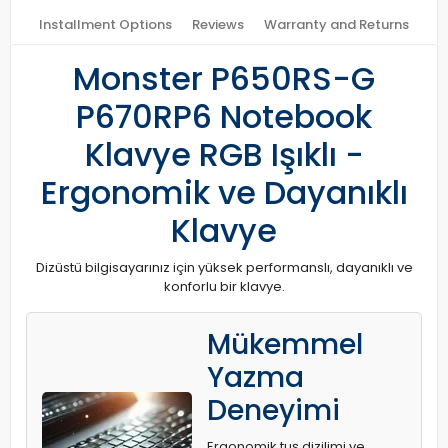
Installment Options
Reviews
Warranty and Returns
Monster P650RS-G
P670RP6 Notebook
Klavye RGB Işıklı -
Ergonomik ve Dayanıklı
Klavye
Dizüstü bilgisayarınız için yüksek performanslı, dayanıklı ve
konforlu bir klavye.
Mükemmel
Yazma
Deneyimi
Ergonomik tuş dizilimi ve