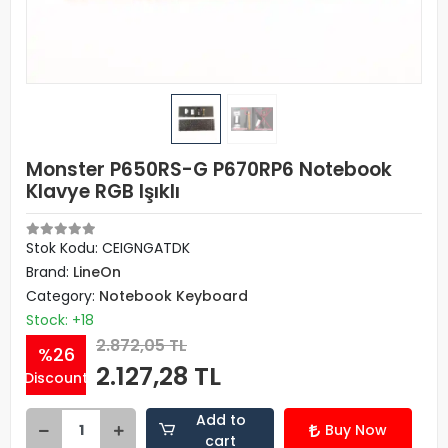
Monster P650RS-G P670RP6 Notebook
Klavye RGB Işıklı
Stok Kodu: CEIGNGATDK
Brand:
LineOn
Category:
Notebook Keyboard
Stock: +18
2.872,05 TL
%26
2.127,28 TL
Discount
Add to
Buy Now
cart