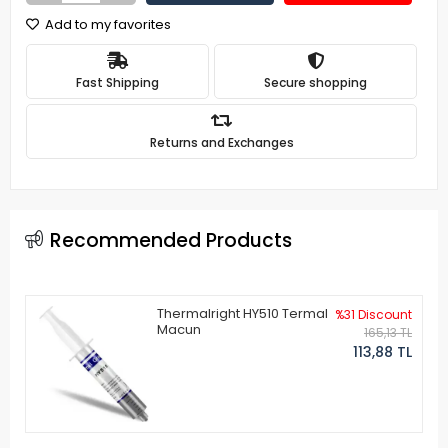
Add to my favorites
Fast Shipping
Secure shopping
Returns and Exchanges
Recommended Products
Thermalright HY510 Termal
%31 Discount
Macun
165,13 TL
113,88 TL