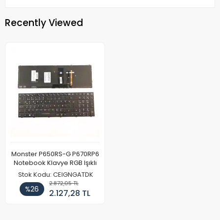
Recently Viewed
Monster P650RS-G P670RP6
Notebook Klavye RGB Işıklı
Stok Kodu: CEIGNGATDK
2.872,05 TL
%26
2.127,28 TL