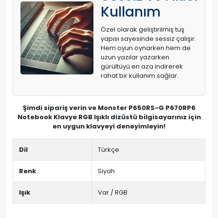
Kullanım
Özel olarak geliştirilmiş tuş
yapısı sayesinde sessiz çalışır.
Hem oyun oynarken hem de
uzun yazılar yazarken
gürültüyü en aza indirerek
rahat bir kullanım sağlar.
Şimdi sipariş verin ve Monster P650RS-G P670RP6
Notebook Klavye RGB Işıklı dizüstü bilgisayarınız için
en uygun klavyeyi deneyimleyin!
Dil
Türkçe
Renk
Siyah
Işık
Var / RGB