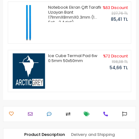
Notebook Ekran Çift Taraflı
%63 Discount
Uzayan Bant
227,76 TL
171mmX8mmX0.3mm (1
85,41 TL
Set - 2 Adet)
Ice Cube Termal Pad 6w
%72 Discount
0.5mm 50x50mm
198,38 TL
54,66 TL
Product Description
Delivery and Shipping