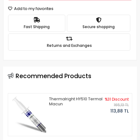
Add to my favorites
Fast Shipping
Secure shopping
Returns and Exchanges
Recommended Products
Thermalright HY510 Termal
%31 Discount
Macun
165,13 TL
113,88 TL