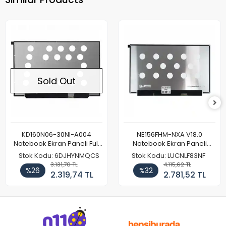
Sold Out
KD160N06-30NI-A004
NE156FHM-NXA V18.0
Notebook Ekran Paneli Full
Notebook Ekran Paneli
HD
144Hz
Stok Kodu: 6DJHYNMQCS
Stok Kodu: LUCNLF83NF
3.131,70 TL
4.115,62 TL
%26
%32
2.319,74 TL
2.781,52 TL