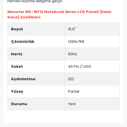
hemen bizimle iletişime geçin.
Monster MS-16F12 Notebook Ekran LCD Paneli (Kalın
Kasa) özellikleri:
Boyut
15.6''
Çözünürlük
1366x768
Hertz
60Hz
Soket
40 Pin / LVDS
Aydınlatma
LED
Yüzey
Parlak
Durumu
Yeni