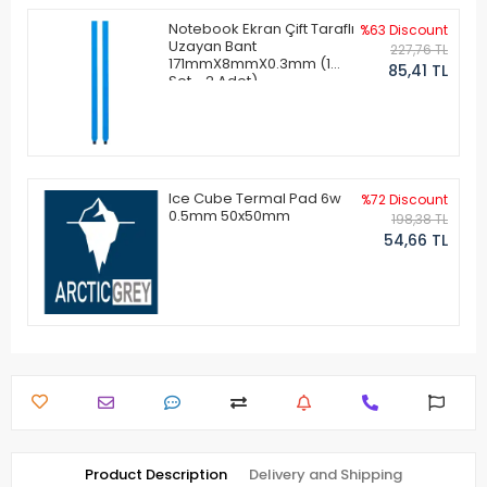
Notebook Ekran Çift Taraflı
%63 Discount
Uzayan Bant
227,76 TL
171mmX8mmX0.3mm (1
85,41 TL
Set - 2 Adet)
Ice Cube Termal Pad 6w
%72 Discount
0.5mm 50x50mm
198,38 TL
54,66 TL
Product Description
Delivery and Shipping