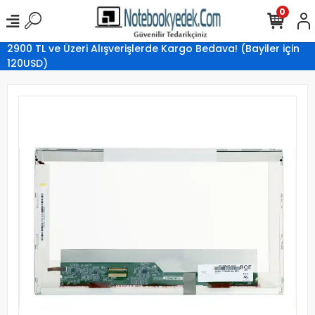
0
2900 TL ve Üzeri Alışverişlerde Kargo Bedava! (Bayiler için
120USD)