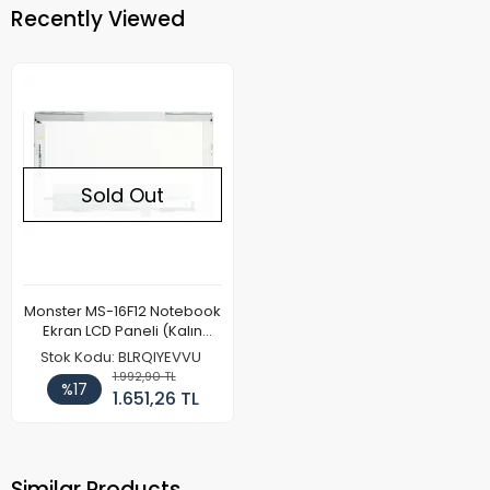
Recently Viewed
Sold Out
Monster MS-16F12 Notebook
Ekran LCD Paneli (Kalın
Kasa)
Stok Kodu: BLRQIYEVVU
1.992,90 TL
%17
1.651,26 TL
Similar Products