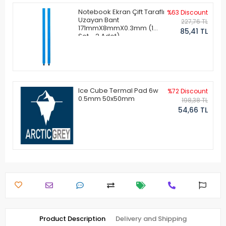
Notebook Ekran Çift Taraflı
%63 Discount
Uzayan Bant
227,76 TL
171mmX8mmX0.3mm (1
85,41 TL
Set - 2 Adet)
Ice Cube Termal Pad 6w
%72 Discount
0.5mm 50x50mm
198,38 TL
54,66 TL
Product Description
Delivery and Shipping