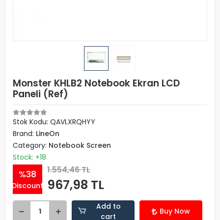
Monster KHLB2 Notebook Ekran LCD
Paneli (Ref)
Stok Kodu: QAVLXRQHYY
Brand:
LineOn
Category:
Notebook Screen
Stock: +18
1.554,46 TL
%38
967,98 TL
Discount
Add to
Buy Now
cart