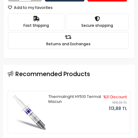
Add to my favorites
Fast Shipping
Secure shopping
Returns and Exchanges
Recommended Products
Thermalright HY510 Termal
%31 Discount
Macun
165,13 TL
113,88 TL