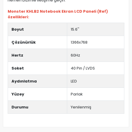
hemen bizimle iletişime geçin.
Monster KHLB2 Notebook Ekran LCD Paneli (Ref)
özellikleri:
Boyut
15.6''
Çözünürlük
1366x768
Hertz
60Hz
Soket
40 Pin / LVDS
Aydınlatma
LED
Yüzey
Parlak
Durumu
Yenilenmiş