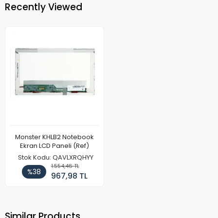
Recently Viewed
Monster KHLB2 Notebook
Ekran LCD Paneli (Ref)
Stok Kodu: QAVLXRQHYY
1.554,46 TL
%38
967,98 TL
Similar Products