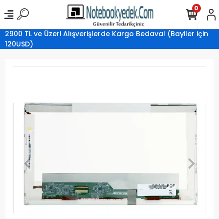
0
2900 TL ve Üzeri Alışverişlerde Kargo Bedava! (Bayiler için
120USD)