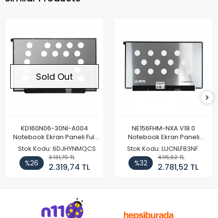
Sold Out
KD160N06-30NI-A004
NE156FHM-NXA V18.0
Notebook Ekran Paneli Full
Notebook Ekran Paneli
HD
144Hz
Stok Kodu: 6DJHYNMQCS
Stok Kodu: LUCNLF83NF
3.131,70 TL
4.115,62 TL
%26
%32
2.319,74 TL
2.781,52 TL