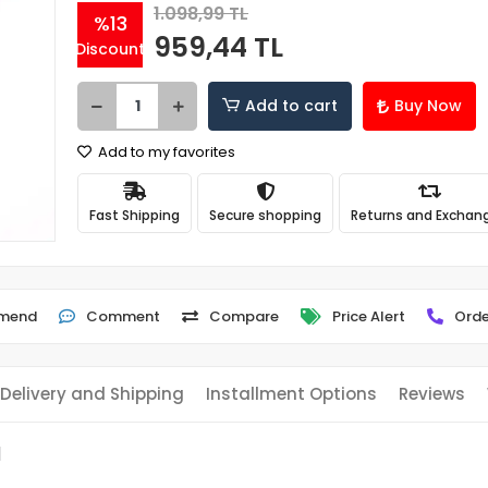
1.098,99 TL
%13
959,44 TL
Discount
Add to cart
Buy Now
Add to my favorites
Fast Shipping
Secure shopping
Returns and Exchan
mend
Comment
Compare
Price Alert
Orde
Delivery and Shipping
Installment Options
Reviews
l