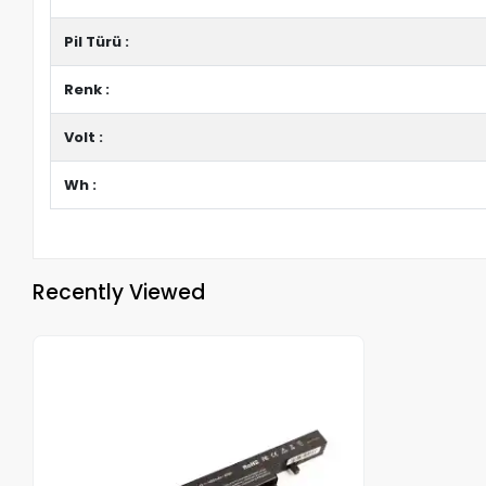
Pil Türü :
Renk :
Volt :
Wh :
Recently Viewed