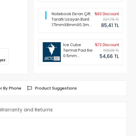
Notebook Ekran Çift
%63 Discount
Taraflı Uzayan Bant
227,76 TL
171mmX8mmX0.3mm
85,41 TL
(1 Set - 2 Adet)
Ice Cube
%72 Discount
Termal Pad 6w
198,38 TL
0.5mm
54,66 TL
ges
50x50mm
r By Phone
Product Suggestions
Warranty and Returns