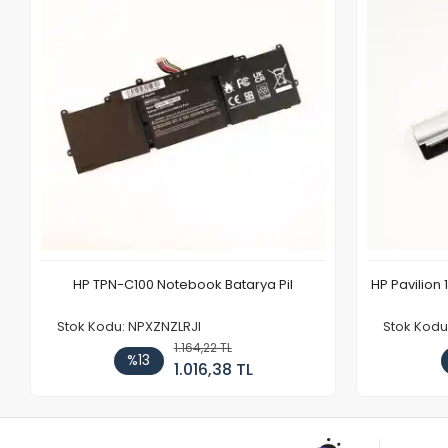
HP TPN-C100 Notebook Batarya Pil
HP Pavilion 
Stok Kodu: NPXZNZLRJI
Stok Kod
1.164,22 TL
%13
1.016,38 TL