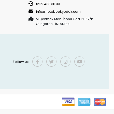
0212 433 38 33
info@notebookyedek.com
M.Çakmak Mah. İnönü Cad. N.162/b
Güngören- İSTANBUL
Follow us