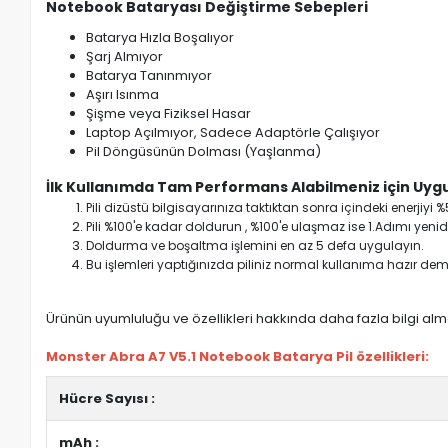
Notebook Bataryası Değiştirme Sebepleri
Batarya Hızla Boşalıyor
Şarj Almıyor
Batarya Tanınmıyor
Aşırı Isınma
Şişme veya Fiziksel Hasar
Laptop Açılmıyor, Sadece Adaptörle Çalışıyor
Pil Döngüsünün Dolması (Yaşlanma)
İlk Kullanımda Tam Performans Alabilmeniz için Uygu
Pili dizüstü bilgisayarınıza taktıktan sonra içindeki enerji
Pili %100'e kadar doldurun , %100'e ulaşmaz ise 1.Adımı yenide
Doldurma ve boşaltma işlemini en az 5 defa uygulayın.
Bu işlemleri yaptığınızda piliniz normal kullanıma hazır deme
Ürünün uyumluluğu ve özellikleri hakkında daha fazla bilgi almak
Monster Abra A7 V5.1 Notebook Batarya Pil özellikleri:
Hücre Sayısı :
mAh :