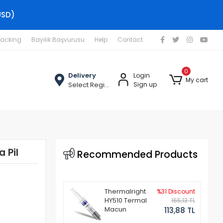
USD)
racking
Bayilik Başvurusu
Help
Contact
0
Delivery
Login
My cart
Select Region
Sign up
 Pil
Recommended Products
Thermalright
%31 Discount
HY510 Termal
165,13 TL
Macun
113,88 TL