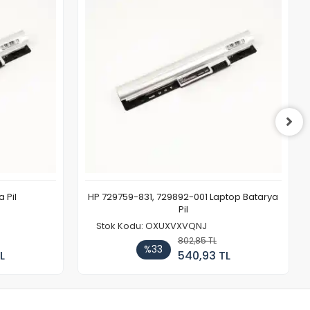
 Pil
HP 729759-831, 729892-001 Laptop Batarya
Pil
Stok Kodu: OXUXVXVQNJ
802,85 TL
%33
L
540,93 TL