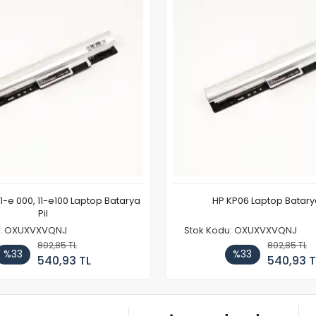
11-e 000, 11-e100 Laptop Batarya
HP KP06 Laptop Batarya
Pil
u: OXUXVXVQNJ
Stok Kodu: OXUXVXVQNJ
802,85 TL
802,85 TL
%33
%33
540,93 TL
540,93 T