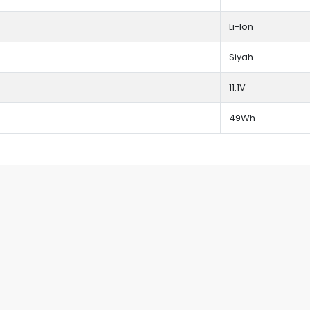
Li-Ion
Siyah
11.1V
49Wh