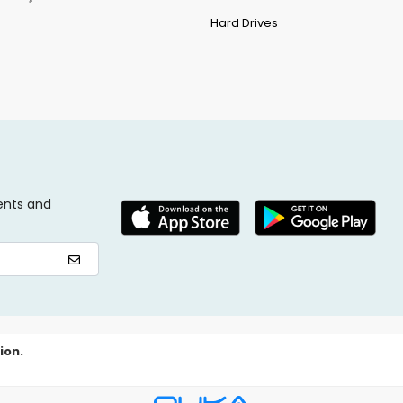
Hard Drives
ents and
ion.