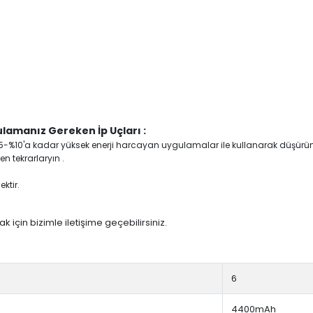
lamanız Gereken İp Uçları :
yi %5-%10'a kadar yüksek enerji harcayan uygulamalar ile kullanarak düşürü
n tekrarlaryın .
ktir.
 için bizimle iletişime geçebilirsiniz.
6
4400mAh