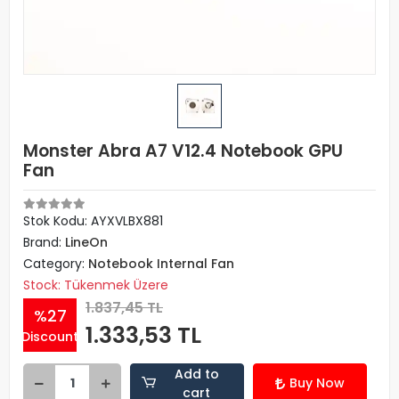
Monster Abra A7 V12.4 Notebook GPU
Fan
Stok Kodu: AYXVLBX881
Brand:
LineOn
Category:
Notebook Internal Fan
Stock: Tükenmek Üzere
1.837,45 TL
%27
1.333,53 TL
Discount
Add to
Buy Now
cart