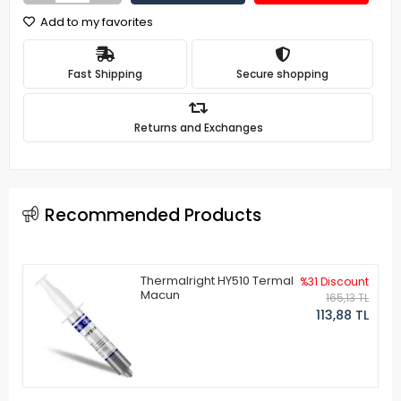
Add to my favorites
Fast Shipping
Secure shopping
Returns and Exchanges
Recommended Products
Thermalright HY510 Termal
%31 Discount
Macun
165,13 TL
113,88 TL