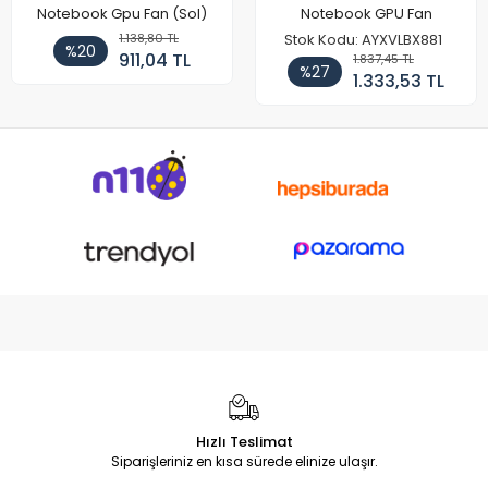
Notebook Gpu Fan (Sol)
Notebook GPU Fan
1.138,80 TL
Stok Kodu: AYXVLBX881
%20
911,04 TL
1.837,45 TL
%27
1.333,53 TL
Hızlı Teslimat
Siparişleriniz en kısa sürede elinize ulaşır.