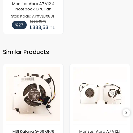
Monster Abra A7 V12.4
Notebook GPU Fan
Stok Kodu: AYXVLBX881
1.837,45 TL
%27
1.333,53 TL
Similar Products
MSI Katana GF66 GF76
Monster Abra A7 V12.1