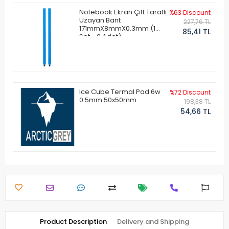
Notebook Ekran Çift Taraflı
%63 Discount
Uzayan Bant
227,76 TL
171mmX8mmX0.3mm (1
85,41 TL
Set - 2 Adet)
Ice Cube Termal Pad 6w
%72 Discount
0.5mm 50x50mm
198,38 TL
54,66 TL
Product Description
Delivery and Shipping