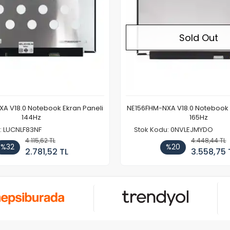
Sold Out
A V18.0 Notebook Ekran Paneli
NE156FHM-NXA V18.0 Notebook 
144Hz
165Hz
: LUCNLF83NF
Stok Kodu: 0NVLEJMYDO
4.115,62 TL
4.448,44 TL
%32
%20
2.781,52 TL
3.558,75 