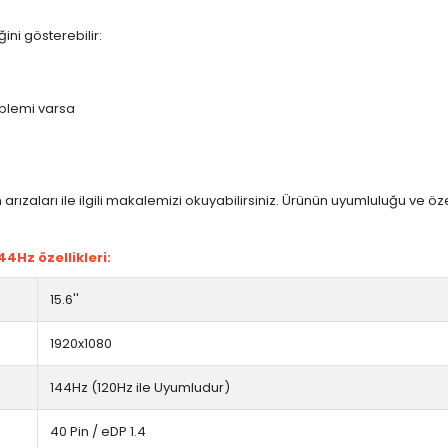
ini gösterebilir:
blemi varsa
arızaları ile ilgili makalemizi okuyabilirsiniz. Ürünün uyumluluğu ve ö
4Hz özellikleri:
15.6''
1920x1080
144Hz (120Hz ile Uyumludur)
40 Pin / eDP 1.4