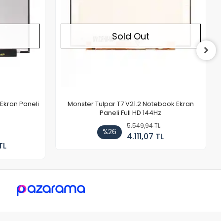
Sold Out
Ekran Paneli
Monster Tulpar T7 V21.2 Notebook Ekran
Paneli Full HD 144Hz
5.549,94 TL
%26
4.111,07 TL
TL