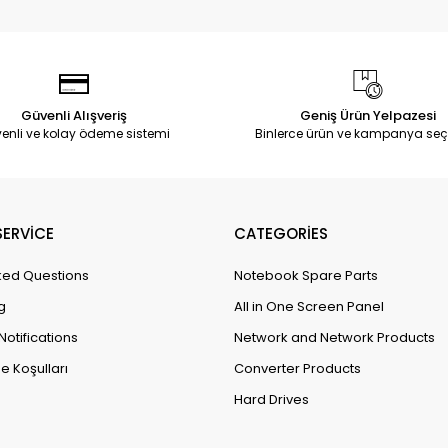
Güvenli Alışveriş
Geniş Ürün Yelpazesi
enli ve kolay ödeme sistemi
Binlerce ürün ve kampanya seç
ERVİCE
CATEGORİES
ked Questions
Notebook Spare Parts
g
All in One Screen Panel
Notifications
Network and Network Products
e Koşulları
Converter Products
Hard Drives