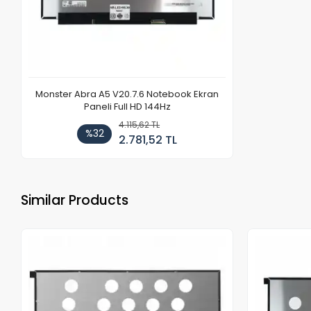
Monster Abra A5 V20.7.6 Notebook Ekran
Paneli Full HD 144Hz
4.115,62 TL
%32
2.781,52 TL
Similar Products
Out of stock