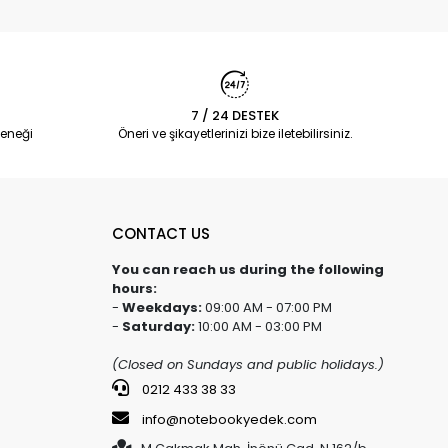
7 / 24 DESTEK
eneği
Öneri ve şikayetlerinizi bize iletebilirsiniz.
CONTACT US
You can reach us during the following
hours:
-
Weekdays:
09:00 AM - 07:00 PM
-
Saturday:
10:00 AM - 03:00 PM
(Closed on Sundays and public holidays.)
0212 433 38 33
info@notebookyedek.com