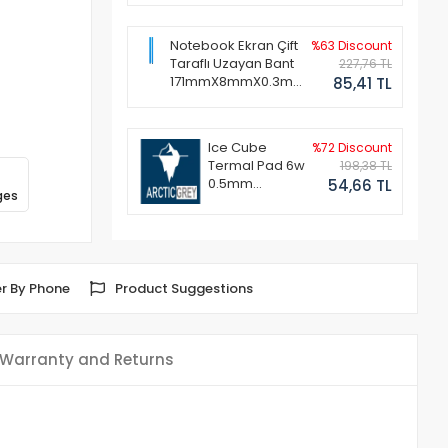
Notebook Ekran Çift
%63 Discount
Taraflı Uzayan Bant
227,76 TL
171mmX8mmX0.3mm
85,41 TL
(1 Set - 2 Adet)
Ice Cube
%72 Discount
Termal Pad 6w
198,38 TL
0.5mm
54,66 TL
ges
50x50mm
r By Phone
Product Suggestions
Warranty and Returns