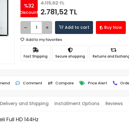
4.115,62 TL
%32
2.781,52 TL
Discount
Add to cart
Buy Now
Add to my favorites
Fast Shipping
Secure shopping
Returns and Exchan
mend
Comment
Compare
Price Alert
Orde
Delivery and Shipping
Installment Options
Reviews
i Full HD 144Hz