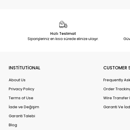
Hızlı Teslimat
Siparişleriniz en kısa sürede elinize ulaşır.
Güv
INSTİTUTİONAL
CUSTOMER S
About Us
Frequently As
Privacy Policy
Order Trackin
Terms of Use
Wire Transfer 
İade ve Değişim
Garanti Ve İad
Garanti Talebi
Blog