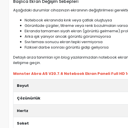
Başlıca Ekran Değişim Sebepleri
Aşağıdaki durumlar cihazınızın ekranının değiştirilmesi gerektiğ
Notebook ekranında kırık veya çatlak oluştuysa
Görüntüde çizgiler, titreme veya renk bozulmaları varsa
Ekranda tamamen siyah ekran (görüntü gelmeme) pro
Arka ışık yanıyor ancak görüntü görünmüyorsa
Sıvı teması sonucu ekran tepki vermiyorsa
Fiziksel darbe sonrası görüntü gidip geliyorsa
Detaylı arıza tanımları için blog yazılarımızdan notebook ekran 
iletişime geçin.
Monster Abra A5 V20.7.6 Notebook Ekran Paneli Full HD 14
Boyut
Çözünürlük
Hertz
Soket