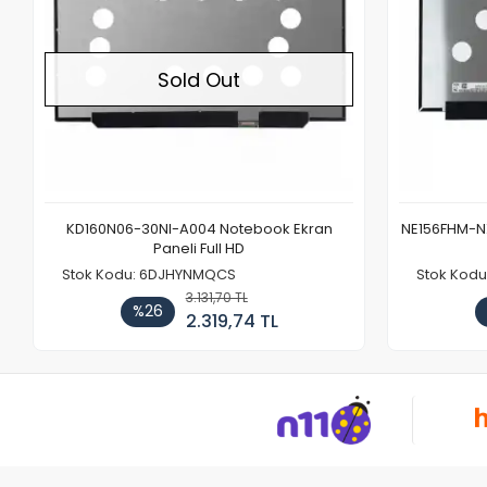
Sold Out
KD160N06-30NI-A004 Notebook Ekran
NE156FHM-NX
Paneli Full HD
Stok Kodu: 6DJHYNMQCS
Stok Kodu
3.131,70 TL
%26
2.319,74 TL