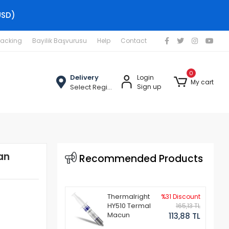
USD)
racking
Bayilik Başvurusu
Help
Contact
0
Delivery
Login
My cart
Select Region
Sign up
an
Recommended Products
Thermalright
%31 Discount
HY510 Termal
165,13 TL
Macun
113,88 TL