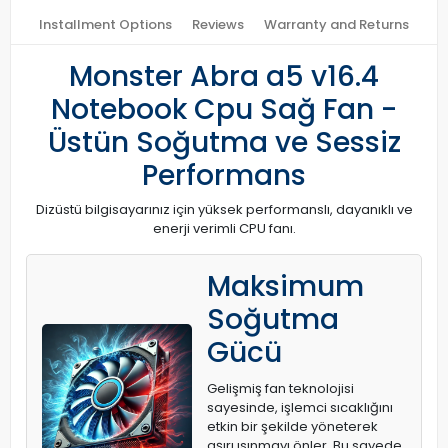
Installment Options
Reviews
Warranty and Returns
Monster Abra a5 v16.4
Notebook Cpu Sağ Fan -
Üstün Soğutma ve Sessiz
Performans
Dizüstü bilgisayarınız için yüksek performanslı, dayanıklı ve
enerji verimli CPU fanı.
Maksimum
Soğutma
Gücü
Gelişmiş fan teknolojisi
sayesinde, işlemci sıcaklığını
etkin bir şekilde yöneterek
aşırı ısınmayı önler. Bu sayede