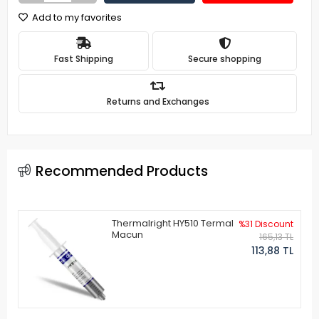
Add to my favorites
Fast Shipping
Secure shopping
Returns and Exchanges
Recommended Products
Thermalright HY510 Termal
%31 Discount
Macun
165,13 TL
113,88 TL