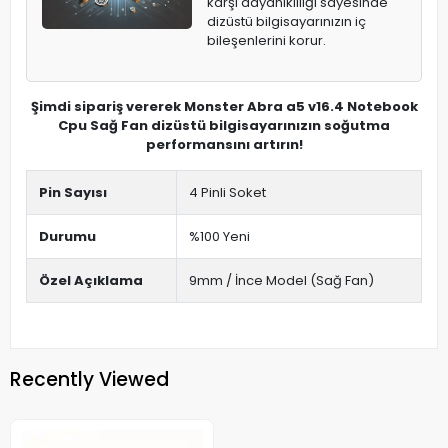
karşı dayanıklılığı sayesinde
dizüstü bilgisayarınızın iç
bileşenlerini korur.
Şimdi sipariş vererek Monster Abra a5 v16.4 Notebook
Cpu Sağ Fan dizüstü bilgisayarınızın soğutma
performansını artırın!
Pin Sayısı
4 Pinli Soket
Durumu
%100 Yeni
Özel Açıklama
9mm / İnce Model (Sağ Fan)
Recently Viewed