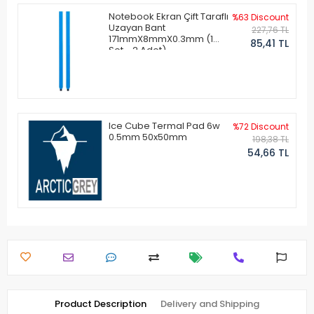
Notebook Ekran Çift Taraflı
%63 Discount
Uzayan Bant
227,76 TL
171mmX8mmX0.3mm (1
85,41 TL
Set - 2 Adet)
Ice Cube Termal Pad 6w
%72 Discount
0.5mm 50x50mm
198,38 TL
54,66 TL
Product Description
Delivery and Shipping