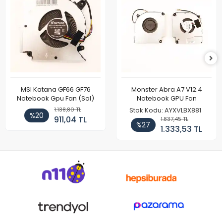
MSI Katana GF66 GF76
Monster Abra A7 V12.4
Notebook Gpu Fan (Sol)
Notebook GPU Fan
1.138,80 TL
Stok Kodu: AYXVLBX881
%20
911,04 TL
1.837,45 TL
%27
1.333,53 TL