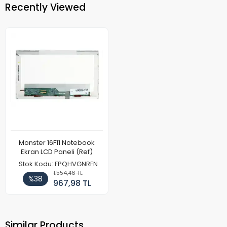
Recently Viewed
Monster 16F11 Notebook
Ekran LCD Paneli (Ref)
Stok Kodu: FPQHVGNRFN
1.554,46 TL
%38
967,98 TL
Similar Products