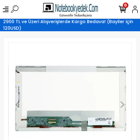
0
2900 TL ve Üzeri Alışverişlerde Kargo Bedava! (Bayiler için
120USD)