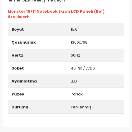
hemen bizimle iletişime geçin.
Monster 16F11 Notebook Ekran LCD Paneli (Ref)
özellikleri:
Boyut
15.6''
Çözünürlük
1366x768
Hertz
60Hz
Soket
40 Pin / LVDS
Aydınlatma
LED
Yüzey
Parlak
Durumu
Yenilenmiş