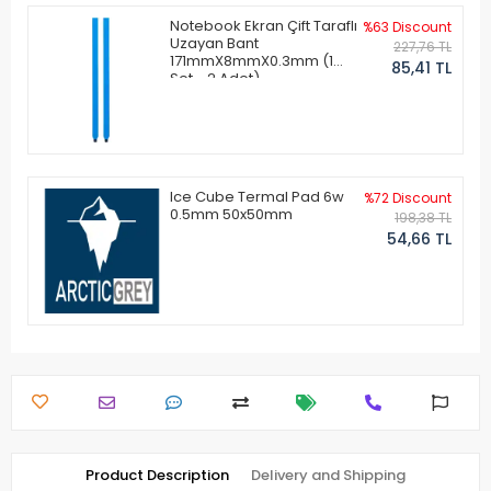
Notebook Ekran Çift Taraflı
%63 Discount
Uzayan Bant
227,76 TL
171mmX8mmX0.3mm (1
85,41 TL
Set - 2 Adet)
Ice Cube Termal Pad 6w
%72 Discount
0.5mm 50x50mm
198,38 TL
54,66 TL
Product Description
Delivery and Shipping