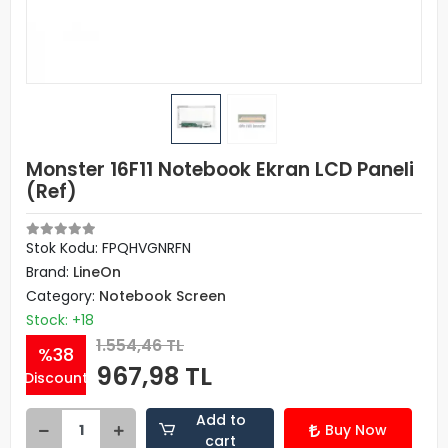
Monster 16F11 Notebook Ekran LCD Paneli
(Ref)
Stok Kodu: FPQHVGNRFN
Brand:
LineOn
Category:
Notebook Screen
Stock: +18
1.554,46 TL
%38
967,98 TL
Discount
Add to
Buy Now
cart