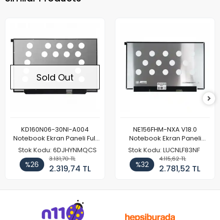
Sold Out
KD160N06-30NI-A004
NE156FHM-NXA V18.0
Notebook Ekran Paneli Full
Notebook Ekran Paneli
HD
144Hz
Stok Kodu: 6DJHYNMQCS
Stok Kodu: LUCNLF83NF
3.131,70 TL
4.115,62 TL
%26
%32
2.319,74 TL
2.781,52 TL