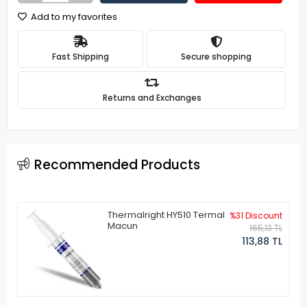
Add to my favorites
Fast Shipping
Secure shopping
Returns and Exchanges
Recommended Products
Thermalright HY510 Termal
%31 Discount
Macun
165,13 TL
113,88 TL