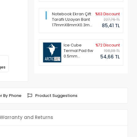
Notebook Ekran Çift
%63 Discount
Taraflı Uzayan Bant
227,76 TL
171mmX8mmX0.3mm
85,41 TL
(1 Set - 2 Adet)
Ice Cube
%72 Discount
Termal Pad 6w
198,38 TL
0.5mm
54,66 TL
50x50mm
ges
r By Phone
Product Suggestions
Warranty and Returns