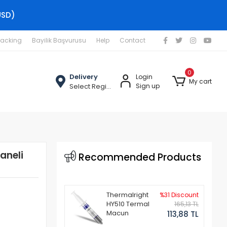
USD)
racking
Bayilik Başvurusu
Help
Contact
0
Delivery
Login
My cart
Select Region
Sign up
aneli
Recommended Products
Thermalright
%31 Discount
HY510 Termal
165,13 TL
Macun
113,88 TL