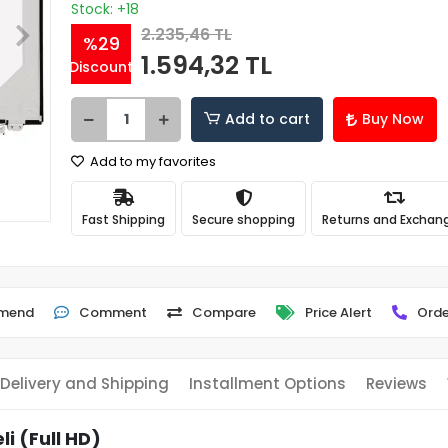
Stock: +18
2.235,46 TL
%29
1.594,32 TL
Discount
Add to cart
Buy Now
Add to my favorites
Fast Shipping
Secure shopping
Returns and Exchan
mend
Comment
Compare
Price Alert
Orde
Delivery and Shipping
Installment Options
Reviews
i (Full HD)