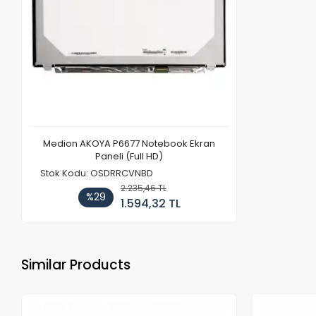
Medion AKOYA P6677 Notebook Ekran
Paneli (Full HD)
Stok Kodu: OSDRRCVNBD
2.235,46 TL
%29
1.594,32 TL
Similar Products