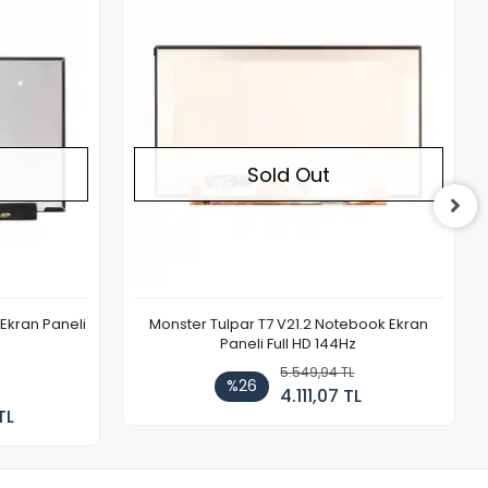
Out of stock
Out of stock
Sold Out
Ekran Paneli
Monster Tulpar T7 V21.2 Notebook Ekran
Paneli Full HD 144Hz
5.549,94 TL
%26
4.111,07 TL
TL