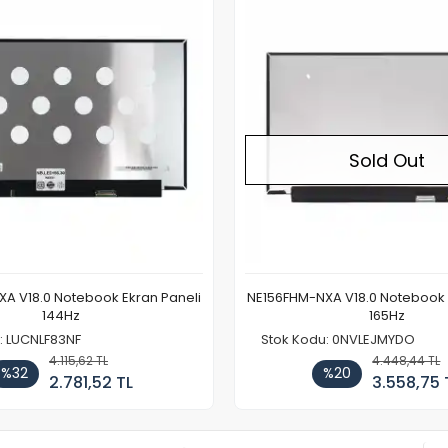
Sold Out
A V18.0 Notebook Ekran Paneli
NE156FHM-NXA V18.0 Notebook 
144Hz
165Hz
: LUCNLF83NF
Stok Kodu: 0NVLEJMYDO
4.115,62 TL
4.448,44 TL
%32
%20
2.781,52 TL
3.558,75 