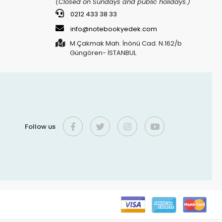
(Closed on Sundays and public holidays.)
0212 433 38 33
info@notebookyedek.com
M.Çakmak Mah. İnönü Cad. N.162/b
Güngören- İSTANBUL
Follow us