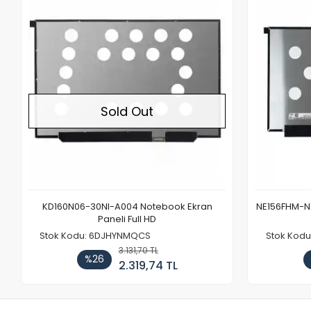
Out of stock
Sold Out
KD160N06-30NI-A004 Notebook Ekran
NE156FHM-NX
Paneli Full HD
Stok Kodu: 6DJHYNMQCS
Stok Kodu
3.131,70 TL
%26
2.319,74 TL