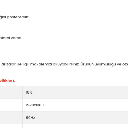
ini gösterebilir:
blemi varsa
arızaları ile ilgili makalemizi okuyabilirsiniz. Ürünün uyumluluğu ve ö
likleri:
15.6''
1920x1080
60Hz