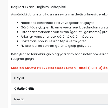
Başlıca Ekran Değişim Sebepleri
Aşağıdaki durumlar cihazınızın ekranının değiştirilmesi gerektiğ
Notebook ekranında kırık veya çatlak oluştuysa
Görüntüde çizgiler, titreme veya renk bozulmaları varsa
Ekranda tamamen siyah ekran (görüntü gelmeme) pro
Arka ışık yanıyor ancak görüntü görünmüyorsa
Sıvı teması sonucu ekran tepki vermiyorsa
Fiziksel darbe sonrası görüntü gidip geliyorsa
Detaylı arıza tanımları için blog yazılarımızdan notebook ekran 
iletişime geçin.
Medion AKOYA P6677 Notebook Ekran Paneli (Full HD) özel
Boyut
Çözünürlük
Hertz