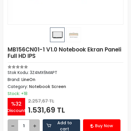
MB156CN01-1 V1.0 Notebook Ekran Paneli
Full HD IPS
Stok Kodu: 3Z4MX6MAPT
Brand:
LineOn
Category:
Notebook Screen
Stock: +18
2.257,67 TL
%32
1.531,69 TL
Discount
Add to
Buy Now
cart