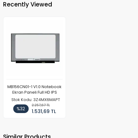
Recently Viewed
MB156CN01-1 V1.0 Notebook
Ekran Paneli Full HD IPS
Stok Kodu: 3Z4MX6MAPT
2.257,67 TL
%32
1.531,69 TL
Similar Products