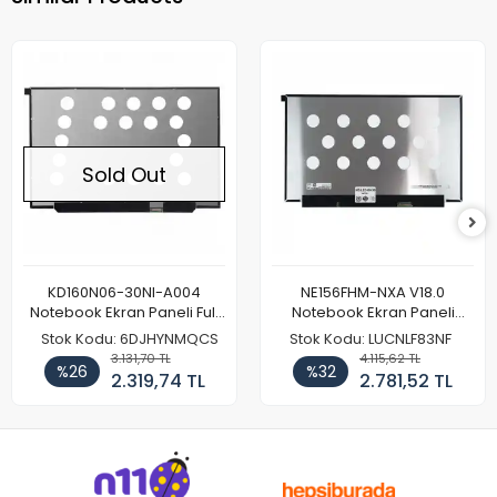
Sold Out
KD160N06-30NI-A004
NE156FHM-NXA V18.0
Notebook Ekran Paneli Full
Notebook Ekran Paneli
HD
144Hz
Stok Kodu: 6DJHYNMQCS
Stok Kodu: LUCNLF83NF
3.131,70 TL
4.115,62 TL
%26
%32
2.319,74 TL
2.781,52 TL