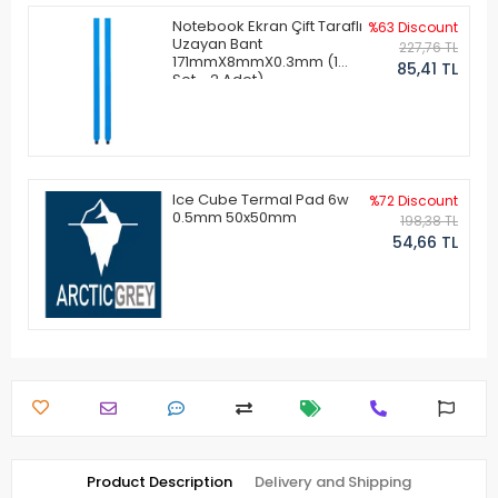
Notebook Ekran Çift Taraflı
%63 Discount
Uzayan Bant
227,76 TL
171mmX8mmX0.3mm (1
85,41 TL
Set - 2 Adet)
Ice Cube Termal Pad 6w
%72 Discount
0.5mm 50x50mm
198,38 TL
54,66 TL
Product Description
Delivery and Shipping