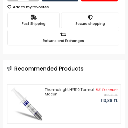
Add to my favorites
Fast Shipping
Secure shopping
Returns and Exchanges
Recommended Products
Thermalright HY510 Termal
%31 Discount
Macun
165,13 TL
113,88 TL