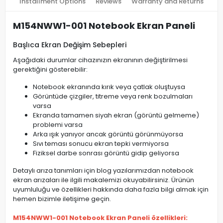
Installment Options
Reviews
Warranty and Returns
M154NWW1-001 Notebook Ekran Paneli
Başlıca Ekran Değişim Sebepleri
Aşağıdaki durumlar cihazınızın ekranının değiştirilmesi
gerektiğini gösterebilir:
Notebook ekranında kırık veya çatlak oluştuysa
Görüntüde çizgiler, titreme veya renk bozulmaları
varsa
Ekranda tamamen siyah ekran (görüntü gelmeme)
problemi varsa
Arka ışık yanıyor ancak görüntü görünmüyorsa
Sıvı teması sonucu ekran tepki vermiyorsa
Fiziksel darbe sonrası görüntü gidip geliyorsa
Detaylı arıza tanımları için blog yazılarımızdan notebook
ekran arızaları ile ilgili makalemizi okuyabilirsiniz. Ürünün
uyumluluğu ve özellikleri hakkında daha fazla bilgi almak için
hemen bizimle iletişime geçin.
M154NWW1-001 Notebook Ekran Paneli özellikleri: