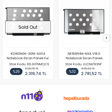
Sold Out
KD160N06-30NI-A004
NE156FHM-NXA V18.0
Notebook Ekran Paneli Full
Notebook Ekran Paneli
HD
144Hz
Stok Kodu: 6DJHYNMQCS
Stok Kodu: LUCNLF83NF
3.131,70 TL
4.115,62 TL
%26
%32
2.319,74 TL
2.781,52 TL