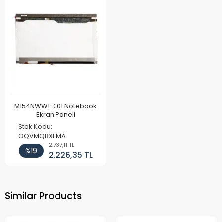
M154NWW1-001 Notebook
Ekran Paneli
Stok Kodu:
OQVMQBXEMA
2.737,11 TL
%19
2.226,35 TL
Similar Products