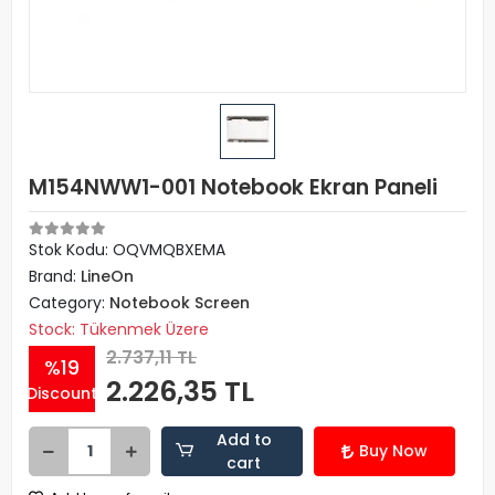
M154NWW1-001 Notebook Ekran Paneli
Stok Kodu: OQVMQBXEMA
Brand:
LineOn
Category:
Notebook Screen
Stock: Tükenmek Üzere
2.737,11 TL
%19
2.226,35 TL
Discount
Add to
Buy Now
cart