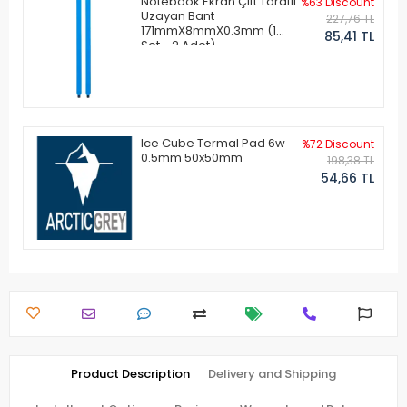
Notebook Ekran Çift Taraflı
%63 Discount
Uzayan Bant
227,76 TL
171mmX8mmX0.3mm (1
85,41 TL
Set - 2 Adet)
Ice Cube Termal Pad 6w
%72 Discount
0.5mm 50x50mm
198,38 TL
54,66 TL
Product Description
Delivery and Shipping