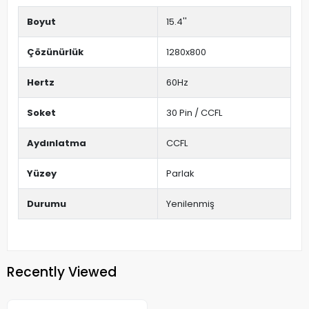
Boyut
15.4''
Çözünürlük
1280x800
Hertz
60Hz
Soket
30 Pin / CCFL
Aydınlatma
CCFL
Yüzey
Parlak
Durumu
Yenilenmiş
Recently Viewed