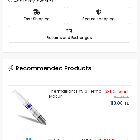
Add to my favorites
Fast Shipping
Secure shopping
Returns and Exchanges
Recommended Products
Thermalright HY510 Termal
%31 Discount
Macun
165,13 TL
113,88 TL