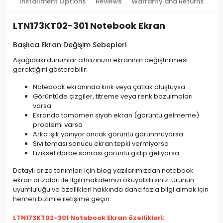
Installment Options
Reviews
Warranty and Returns
LTN173KT02-301 Notebook Ekran
Başlıca Ekran Değişim Sebepleri
Aşağıdaki durumlar cihazınızın ekranının değiştirilmesi
gerektiğini gösterebilir:
Notebook ekranında kırık veya çatlak oluştuysa
Görüntüde çizgiler, titreme veya renk bozulmaları
varsa
Ekranda tamamen siyah ekran (görüntü gelmeme)
problemi varsa
Arka ışık yanıyor ancak görüntü görünmüyorsa
Sıvı teması sonucu ekran tepki vermiyorsa
Fiziksel darbe sonrası görüntü gidip geliyorsa
Detaylı arıza tanımları için blog yazılarımızdan notebook
ekran arızaları ile ilgili makalemizi okuyabilirsiniz. Ürünün
uyumluluğu ve özellikleri hakkında daha fazla bilgi almak için
hemen bizimle iletişime geçin.
LTN173KT02-301 Notebook Ekran özellikleri: