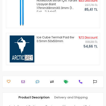
Notebook Ekran Çift Taraflı
%63 Discount
Uzayan Bant
227,76 TL
171mmX8mmX0.3mm (1
85,41 TL
Set - 2 Adet)
Ice Cube Termal Pad 6w
%72 Discount
0.5mm 50x50mm
198,38 TL
54,66 TL
Product Description
Delivery and Shipping