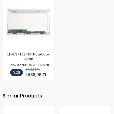
LTN173KT02-301 Notebook
Ekran
Stok Kodu: HMVJBBZMNX
2.143,79 TL
%26
1.588,06 TL
Similar Products