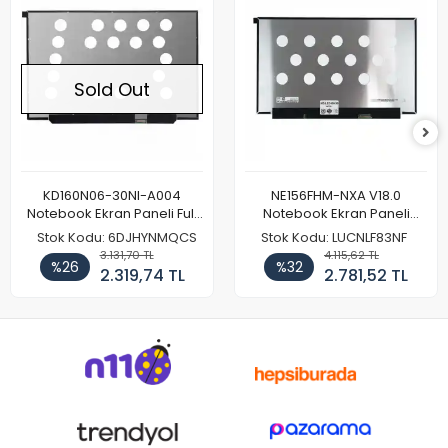
Sold Out
KD160N06-30NI-A004
NE156FHM-NXA V18.0
Notebook Ekran Paneli Full
Notebook Ekran Paneli
HD
144Hz
Stok Kodu: 6DJHYNMQCS
Stok Kodu: LUCNLF83NF
3.131,70 TL
4.115,62 TL
%26
%32
2.319,74 TL
2.781,52 TL