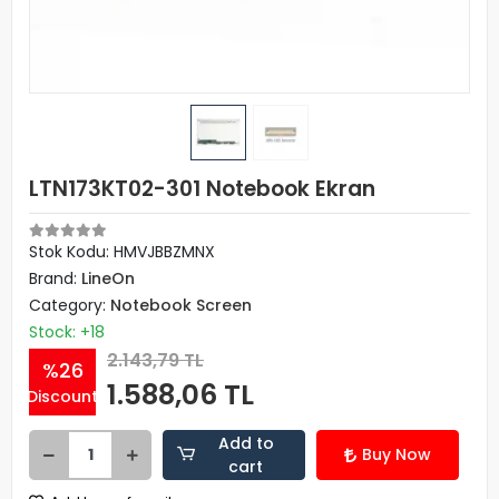
LTN173KT02-301 Notebook Ekran
Stok Kodu: HMVJBBZMNX
Brand:
LineOn
Category:
Notebook Screen
Stock: +18
2.143,79 TL
%26
1.588,06 TL
Discount
Add to
Buy Now
cart