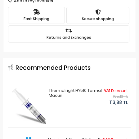
Add to my favorites
Fast Shipping
Secure shopping
Returns and Exchanges
Recommended Products
Thermalright HY510 Termal
%31 Discount
Macun
165,13 TL
113,88 TL