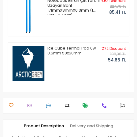
Notebook Ekran Çift Taraflı
%63 Discount
Uzayan Bant
227,76 TL
171mmX8mmX0.3mm (1
85,41 TL
Set - 2 Adet)
Ice Cube Termal Pad 6w
%72 Discount
0.5mm 50x50mm
198,38 TL
54,66 TL
Product Description
Delivery and Shipping