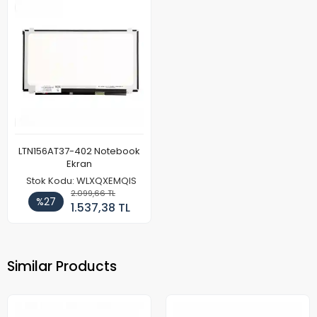
LTN156AT37-402 Notebook
Ekran
Stok Kodu: WLXQXEMQIS
2.099,66 TL
%27
1.537,38 TL
Similar Products