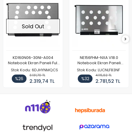
Sold Out
KD160N06-30NI-A004
NE156FHM-NXA V18.0
Notebook Ekran Paneli Full
Notebook Ekran Paneli
HD
144Hz
Stok Kodu: 6DJHYNMQCS
Stok Kodu: LUCNLF83NF
3.131,70 TL
4.115,62 TL
%26
%32
2.319,74 TL
2.781,52 TL