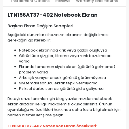
Installment Options
Reviews
Warranty and Returns
LTN156AT37-402 Notebook Ekran
Başlıca Ekran Değişim Sebepleri
Aşağıdaki durumlar cihazınızın ekranının değiştirilmesi
gerektiğini gösterebilir:
Notebook ekranında kırık veya çatlak oluştuysa
Görüntüde çizgiler, titreme veya renk bozulmaları
varsa
Ekranda tamamen siyah ekran (görüntü gelmeme)
problemi varsa
Arka ışık yanıyor ancak görüntü görünmüyorsa
Sıvı teması sonucu ekran tepki vermiyorsa
Fiziksel darbe sonrası görüntü gidip geliyorsa
Detaylı arıza tanımları için blog yazılarımızdan notebook
ekran arızaları ile ilgili makalemizi okuyabilirsiniz. Ürünün
uyumluluğu ve özellikleri hakkında daha fazla bilgi almak için
hemen bizimle iletişime geçin.
LTN156AT37-402 Notebook Ekran özellikleri: