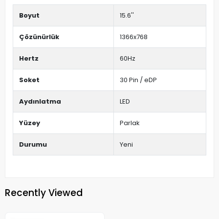
Boyut
15.6''
Çözünürlük
1366x768
Hertz
60Hz
Soket
30 Pin / eDP
Aydınlatma
LED
Yüzey
Parlak
Durumu
Yeni
Recently Viewed