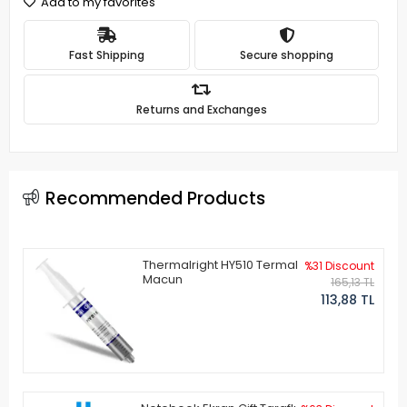
Add to my favorites
Fast Shipping
Secure shopping
Returns and Exchanges
Recommended Products
Thermalright HY510 Termal
%31 Discount
Macun
165,13 TL
113,88 TL