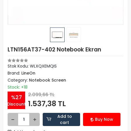
LTN156AT37-402 Notebook Ekran
Stok Kodu: WLXQXEMQIS
Brand:
LineOn
Category:
Notebook Screen
Stock: +18
2.099,66 TL
%27
1.537,38 TL
Discount
Add to
Buy Now
cart