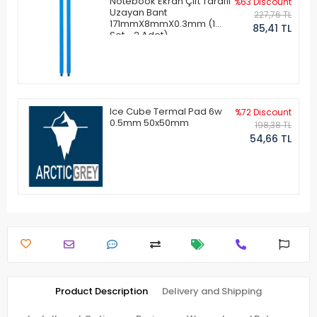
Notebook Ekran Çift Taraflı
%63 Discount
Uzayan Bant
227,76 TL
171mmX8mmX0.3mm (1
85,41 TL
Set - 2 Adet)
Ice Cube Termal Pad 6w
%72 Discount
0.5mm 50x50mm
198,38 TL
54,66 TL
Product Description
Delivery and Shipping