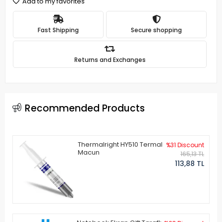
Add to my favorites
Fast Shipping
Secure shopping
Returns and Exchanges
Recommended Products
Thermalright HY510 Termal
%31 Discount
Macun
165,13 TL
113,88 TL