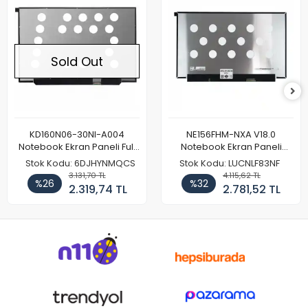
Sold Out
KD160N06-30NI-A004
NE156FHM-NXA V18.0
Notebook Ekran Paneli Full
Notebook Ekran Paneli
HD
144Hz
Stok Kodu: 6DJHYNMQCS
Stok Kodu: LUCNLF83NF
3.131,70 TL
4.115,62 TL
%26
%32
2.319,74 TL
2.781,52 TL