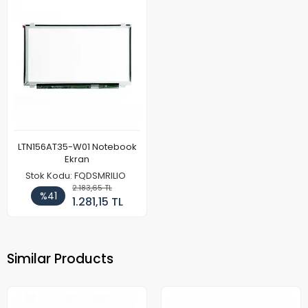
LTN156AT35-W01 Notebook
Ekran
Stok Kodu: FQDSMRILIO
2.183,65 TL
%41
1.281,15 TL
Similar Products