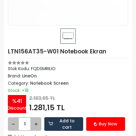
LTN156AT35-W01 Notebook Ekran
Stok Kodu: FQDSMRILIO
Brand:
LineOn
Category:
Notebook Screen
Stock: +18
2.183,65 TL
%41
1.281,15 TL
Discount
Add to
Buy Now
cart