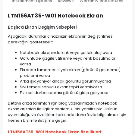
Installment Options
Reviews
Warranty and Returns
LTN156AT35-W01 Notebook Ekran
Başlıca Ekran Değişim Sebepleri
Aşağıdaki durumlar cihazınızın ekranının değiştirilmesi
gerektiğini gösterebilir:
Notebook ekranında kırık veya çatlak oluştuysa
Görüntüde çizgiler, titreme veya renk bozulmaları
varsa
Ekranda tamamen siyah ekran (görüntü gelmeme)
problemi varsa
Arka ışık yanıyor ancak görüntü görünmüyorsa
Sıvı teması sonucu ekran tepki vermiyorsa
Fiziksel darbe sonrası görüntü gidip geliyorsa
Detaylı arıza tanımları için blog yazılarımızdan notebook
ekran arızaları ile ilgili makalemizi okuyabilirsiniz. Ürünün
uyumluluğu ve özellikleri hakkında daha fazla bilgi almak için
hemen bizimle iletişime geçin.
LTN156AT35-W01 Notebook Ekran özellikleri: