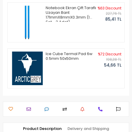
Notebook Ekran Çift Taraflı
%63 Discount
Uzayan Bant
227,76 TL
171mmX8mmX0.3mm (1
85,41 TL
Set - 2 Adet)
Ice Cube Termal Pad 6w
%72 Discount
0.5mm 50x50mm
198,38 TL
54,66 TL
Product Description
Delivery and Shipping