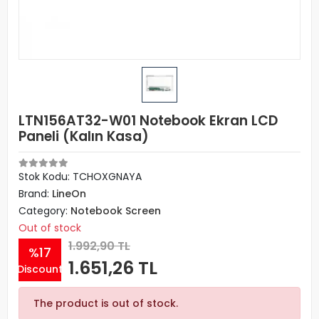
LTN156AT32-W01 Notebook Ekran LCD
Paneli (Kalın Kasa)
Stok Kodu: TCHOXGNAYA
Brand:
LineOn
Category:
Notebook Screen
Out of stock
1.992,90 TL
%17
1.651,26 TL
Discount
The product is out of stock.