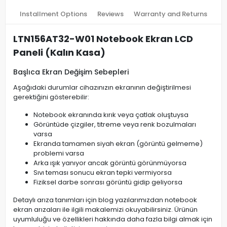
Installment Options
Reviews
Warranty and Returns
LTN156AT32-W01 Notebook Ekran LCD
Paneli (Kalın Kasa)
Başlıca Ekran Değişim Sebepleri
Aşağıdaki durumlar cihazınızın ekranının değiştirilmesi
gerektiğini gösterebilir:
Notebook ekranında kırık veya çatlak oluştuysa
Görüntüde çizgiler, titreme veya renk bozulmaları
varsa
Ekranda tamamen siyah ekran (görüntü gelmeme)
problemi varsa
Arka ışık yanıyor ancak görüntü görünmüyorsa
Sıvı teması sonucu ekran tepki vermiyorsa
Fiziksel darbe sonrası görüntü gidip geliyorsa
Detaylı arıza tanımları için blog yazılarımızdan notebook
ekran arızaları ile ilgili makalemizi okuyabilirsiniz. Ürünün
uyumluluğu ve özellikleri hakkında daha fazla bilgi almak için