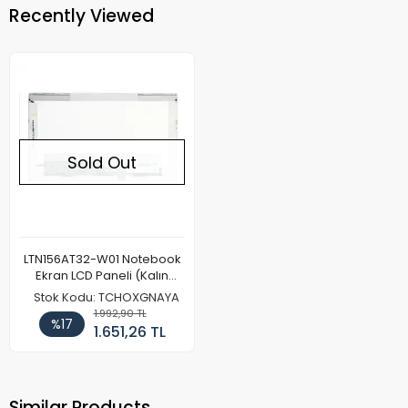
Recently Viewed
Sold Out
LTN156AT32-W01 Notebook
Ekran LCD Paneli (Kalın
Kasa)
Stok Kodu: TCHOXGNAYA
1.992,90 TL
%17
1.651,26 TL
Similar Products