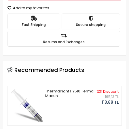
Add to my favorites
Fast Shipping
Secure shopping
Returns and Exchanges
Recommended Products
Thermalright HY510 Termal
%31 Discount
Macun
165,13 TL
113,88 TL