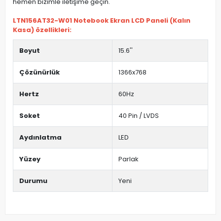
hemen bizimle iletişime geçin.
LTN156AT32-W01 Notebook Ekran LCD Paneli (Kalın
Kasa) özellikleri:
Boyut
15.6''
Çözünürlük
1366x768
Hertz
60Hz
Soket
40 Pin / LVDS
Aydınlatma
LED
Yüzey
Parlak
Durumu
Yeni