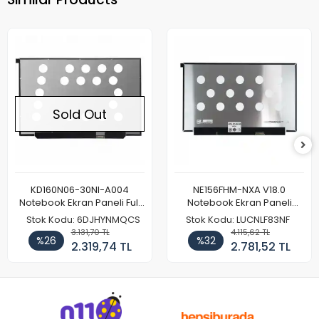
Sold Out
KD160N06-30NI-A004
NE156FHM-NXA V18.0
Notebook Ekran Paneli Full
Notebook Ekran Paneli
HD
144Hz
Stok Kodu: 6DJHYNMQCS
Stok Kodu: LUCNLF83NF
3.131,70 TL
4.115,62 TL
%26
%32
2.319,74 TL
2.781,52 TL