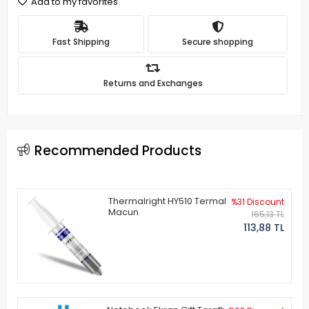
Add to my favorites
Fast Shipping
Secure shopping
Returns and Exchanges
Recommended Products
Thermalright HY510 Termal
%31 Discount
Macun
165,13 TL
113,88 TL