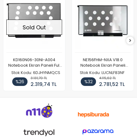
Sold Out
KD160N06-30NI-A004
NE156FHM-NXA V18.0
Notebook Ekran Paneli Full
Notebook Ekran Paneli
HD
144Hz
Stok Kodu: 6DJHYNMQCS
Stok Kodu: LUCNLF83NF
3.131,70 TL
4.115,62 TL
%26
%32
2.319,74 TL
2.781,52 TL