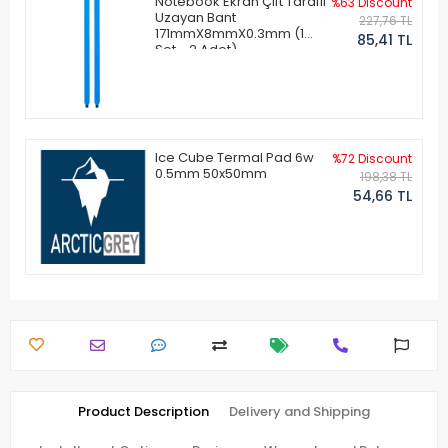
Notebook Ekran Çift Taraflı
%63 Discount
Uzayan Bant
227,76 TL
171mmX8mmX0.3mm (1
85,41 TL
Set - 2 Adet)
Ice Cube Termal Pad 6w
%72 Discount
0.5mm 50x50mm
198,38 TL
54,66 TL
Product Description
Delivery and Shipping