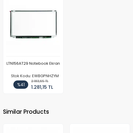
LTN156AT29 Notebook Ekran
Stok Kodu: EWBGPNHZYM
2.183,65 TL
%41
1.281,15 TL
Similar Products