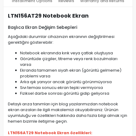
Installment Options
Reviews
Warranty and Returns
LTN156AT29 Notebook Ekran
Başlıca Ekran Değişim Sebepleri
Aşağıdaki durumlar cihazınızın ekranının değiştirilmesi
gerektiğini gösterebilir:
Notebook ekranında kırık veya çatlak oluştuysa
Görüntüde çizgiler, titreme veya renk bozulmaları
varsa
Ekranda tamamen siyah ekran (görüntü gelmeme)
problemi varsa
Arka ışık yanıyor ancak görüntü görünmüyorsa
Sıvı teması sonucu ekran tepki vermiyorsa
Fiziksel darbe sonrası görüntü gidip geliyorsa
Detaylı arıza tanımları için blog yazılarımızdan notebook
ekran arızaları ile ilgili makalemizi okuyabilirsiniz. Ürünün
uyumluluğu ve özellikleri hakkında daha fazla bilgi almak için
hemen bizimle iletişime geçin.
LTN156AT29 Notebook Ekran özellikleri: