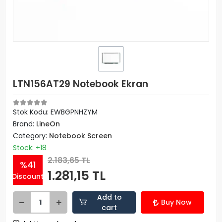
LTN156AT29 Notebook Ekran
Stok Kodu: EWBGPNHZYM
Brand:
LineOn
Category:
Notebook Screen
Stock: +18
2.183,65 TL
%41
1.281,15 TL
Discount
Add to
Buy Now
cart