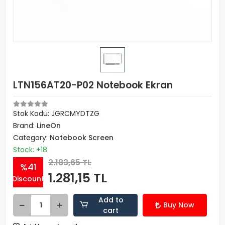
LTN156AT20-P02 Notebook Ekran
Stok Kodu: JGRCMYDTZG
Brand:
LineOn
Category:
Notebook Screen
Stock: +18
2.183,65 TL
%41
1.281,15 TL
Discount
Add to
Buy Now
cart