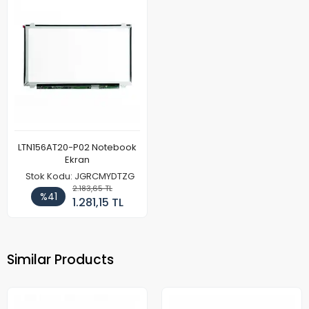
LTN156AT20-P02 Notebook
Ekran
Stok Kodu: JGRCMYDTZG
2.183,65 TL
%41
1.281,15 TL
Similar Products