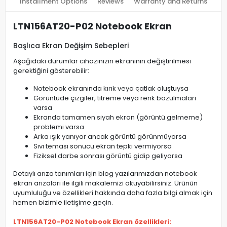
Installment Options
Reviews
Warranty and Returns
LTN156AT20-P02 Notebook Ekran
Başlıca Ekran Değişim Sebepleri
Aşağıdaki durumlar cihazınızın ekranının değiştirilmesi
gerektiğini gösterebilir:
Notebook ekranında kırık veya çatlak oluştuysa
Görüntüde çizgiler, titreme veya renk bozulmaları
varsa
Ekranda tamamen siyah ekran (görüntü gelmeme)
problemi varsa
Arka ışık yanıyor ancak görüntü görünmüyorsa
Sıvı teması sonucu ekran tepki vermiyorsa
Fiziksel darbe sonrası görüntü gidip geliyorsa
Detaylı arıza tanımları için blog yazılarımızdan notebook
ekran arızaları ile ilgili makalemizi okuyabilirsiniz. Ürünün
uyumluluğu ve özellikleri hakkında daha fazla bilgi almak için
hemen bizimle iletişime geçin.
LTN156AT20-P02 Notebook Ekran özellikleri: