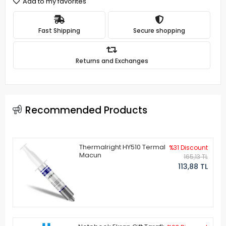
Add to my favorites
Fast Shipping
Secure shopping
Returns and Exchanges
Recommended Products
Thermalright HY510 Termal
%31 Discount
Macun
165,13 TL
113,88 TL