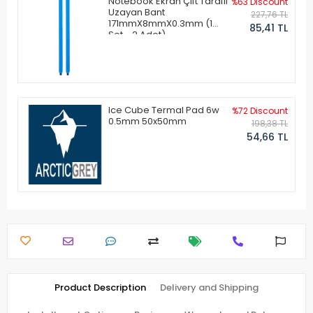
Notebook Ekran Çift Taraflı
%63 Discount
Uzayan Bant
227,76 TL
171mmX8mmX0.3mm (1
85,41 TL
Set - 2 Adet)
Ice Cube Termal Pad 6w
%72 Discount
0.5mm 50x50mm
198,38 TL
54,66 TL
Product Description
Delivery and Shipping