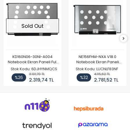
Sold Out
KD160N06-30NI-A004
NE156FHM-NXA V18.0
Notebook Ekran Paneli Full
Notebook Ekran Paneli
HD
144Hz
Stok Kodu: 6DJHYNMQCS
Stok Kodu: LUCNLF83NF
3.131,70 TL
4.115,62 TL
%26
%32
2.319,74 TL
2.781,52 TL