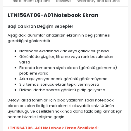
Installment Options
Reviews
Warranty and Returns
LTN156AT06-A01 Notebook Ekran
Başlıca Ekran Değişim Sebepleri
Aşağıdaki durumlar cihazınızın ekranının değiştirilmesi
gerektiğini gösterebilir:
Notebook ekranında kırık veya çatlak oluştuysa
Görüntüde çizgiler, titreme veya renk bozulmaları
varsa
Ekranda tamamen siyah ekran (görüntü gelmeme)
problemi varsa
Arka ışık yanıyor ancak görüntü görünmüyorsa
Sıvı teması sonucu ekran tepki vermiyorsa
Fiziksel darbe sonrası görüntü gidip geliyorsa
Detaylı arıza tanımları için blog yazılarımızdan notebook
ekran arızaları ile ilgili makalemizi okuyabilirsiniz. Ürünün
uyumluluğu ve özellikleri hakkında daha fazla bilgi almak için
hemen bizimle iletişime geçin.
LTN156AT06-A01 Notebook Ekran özellikleri: