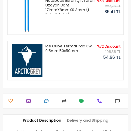
Notebook Ekran Çift Taraflı
%63 Discount
Uzayan Bant
227,76 TL
171mmX8mmX0.3mm (1
85,41 TL
Set - 2 Adet)
Ice Cube Termal Pad 6w
%72 Discount
0.5mm 50x50mm
198,38 TL
54,66 TL
Product Description
Delivery and Shipping