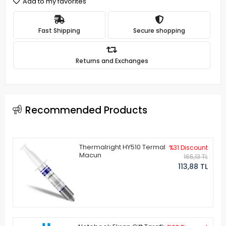
Add to my favorites
Fast Shipping
Secure shopping
Returns and Exchanges
Recommended Products
Thermalright HY510 Termal
%31 Discount
Macun
165,13 TL
113,88 TL