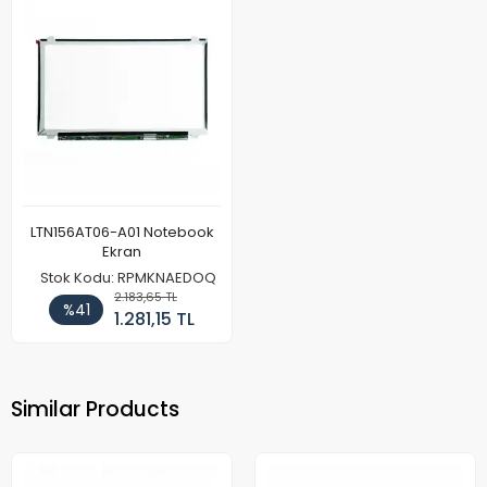
LTN156AT06-A01 Notebook
Ekran
Stok Kodu: RPMKNAEDOQ
2.183,65 TL
%41
1.281,15 TL
Similar Products