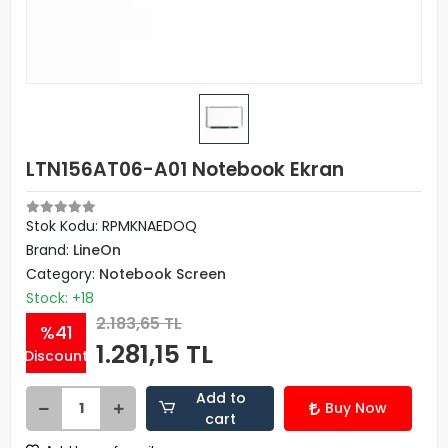
LTN156AT06-A01 Notebook Ekran
Stok Kodu: RPMKNAEDOQ
Brand:
LineOn
Category:
Notebook Screen
Stock: +18
2.183,65 TL
%41
1.281,15 TL
Discount
Add to
Buy Now
cart