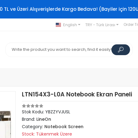
0 TL ve Üzeri Alışverişlerde Kargo Bedava! (Bayiler için 120
English
TRY - Türk Lirası
Order T
LTN154X3-L0A Notebook Ekran Paneli
Stok Kodu: YBZZYVJUSL
Brand:
LineOn
Category:
Notebook Screen
Stock: Tükenmek Üzere