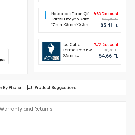
Notebook Ekran Çift
%63 Discount
Taraflı Uzayan Bant
227,76 TL
171mmX8mmX0.3mm
85,41 TL
(1 Set - 2 Adet)
Ice Cube
%72 Discount
Termal Pad 6w
198,38 TL
0.5mm
54,66 TL
ges
50x50mm
r By Phone
Product Suggestions
Warranty and Returns