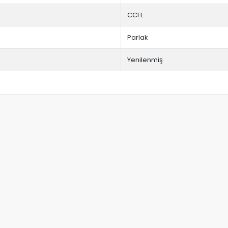
CCFL
Parlak
Yenilenmiş