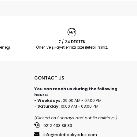
7 / 24 DESTEK
eneği
Öneri ve şikayetlerinizi bize iletebilirsiniz.
CONTACT US
You can reach us during the following
hours:
-
Weekdays:
09:00 AM - 07:00 PM
-
Saturday:
10:00 AM - 03:00 PM
(Closed on Sundays and public holidays.)
0212 433 38 33
info@notebookyedek.com