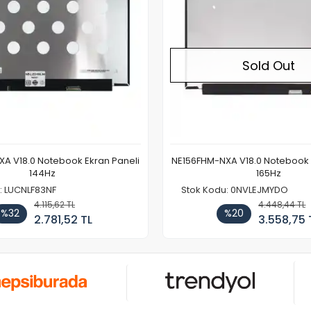
Sold Out
A V18.0 Notebook Ekran Paneli
NE156FHM-NXA V18.0 Notebook 
144Hz
165Hz
: LUCNLF83NF
Stok Kodu: 0NVLEJMYDO
4.115,62 TL
4.448,44 TL
%32
%20
2.781,52 TL
3.558,75 