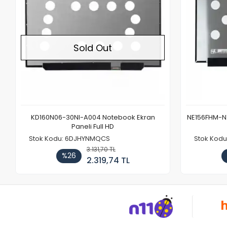
Sold Out
KD160N06-30NI-A004 Notebook Ekran
NE156FHM-NX
Paneli Full HD
Stok Kodu: 6DJHYNMQCS
Stok Kodu
3.131,70 TL
%26
2.319,74 TL