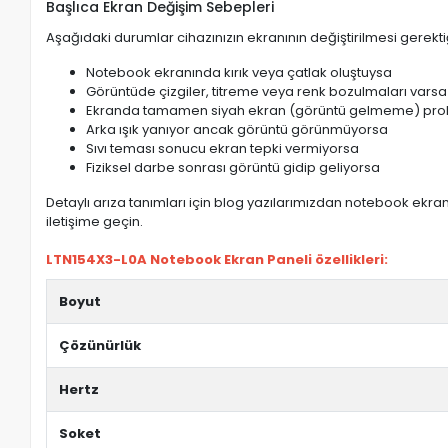
Başlıca Ekran Değişim Sebepleri
Aşağıdaki durumlar cihazınızın ekranının değiştirilmesi gerektiğ
Notebook ekranında kırık veya çatlak oluştuysa
Görüntüde çizgiler, titreme veya renk bozulmaları varsa
Ekranda tamamen siyah ekran (görüntü gelmeme) pro
Arka ışık yanıyor ancak görüntü görünmüyorsa
Sıvı teması sonucu ekran tepki vermiyorsa
Fiziksel darbe sonrası görüntü gidip geliyorsa
Detaylı arıza tanımları için blog yazılarımızdan notebook ekran 
iletişime geçin.
LTN154X3-L0A Notebook Ekran Paneli özellikleri:
Boyut
Çözünürlük
Hertz
Soket