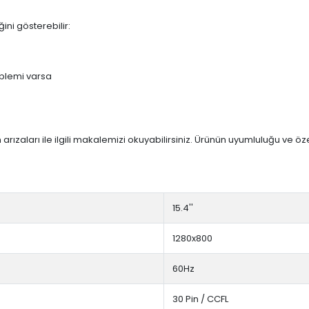
ini gösterebilir:
blemi varsa
arızaları ile ilgili makalemizi okuyabilirsiniz. Ürünün uyumluluğu ve ö
15.4''
1280x800
60Hz
30 Pin / CCFL