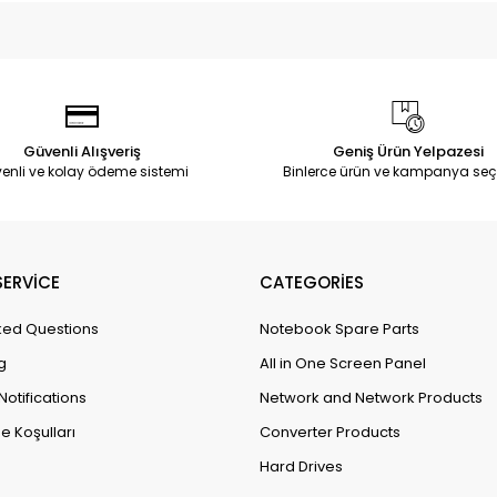
Güvenli Alışveriş
Geniş Ürün Yelpazesi
enli ve kolay ödeme sistemi
Binlerce ürün ve kampanya seç
ERVİCE
CATEGORİES
ked Questions
Notebook Spare Parts
g
All in One Screen Panel
Notifications
Network and Network Products
e Koşulları
Converter Products
Hard Drives