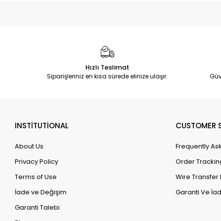
Hızlı Teslimat
Siparişleriniz en kısa sürede elinize ulaşır.
Güv
INSTİTUTİONAL
CUSTOMER S
About Us
Frequently As
Privacy Policy
Order Trackin
Terms of Use
Wire Transfer 
İade ve Değişim
Garanti Ve İad
Garanti Talebi