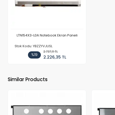
LTN154X3-L0A Notebook Ekran Paneli
Stok Kodu: YBZZYVJUSL
2.737,11 TL
%19
2.226,35 TL
Similar Products
Out of stock