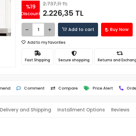
2.737,11 TL
%19
2.226,35 TL
Discount
Add to cart
Buy Now
Add to my favorites
Fast Shipping
Secure shopping
Returns and Exchan
mend
Comment
Compare
Price Alert
Orde
Delivery and Shipping
Installment Options
Reviews