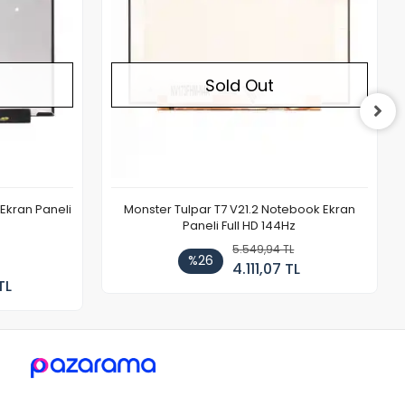
Sold Out
Ekran Paneli
Monster Tulpar T7 V21.2 Notebook Ekran
Paneli Full HD 144Hz
5.549,94 TL
%26
4.111,07 TL
TL