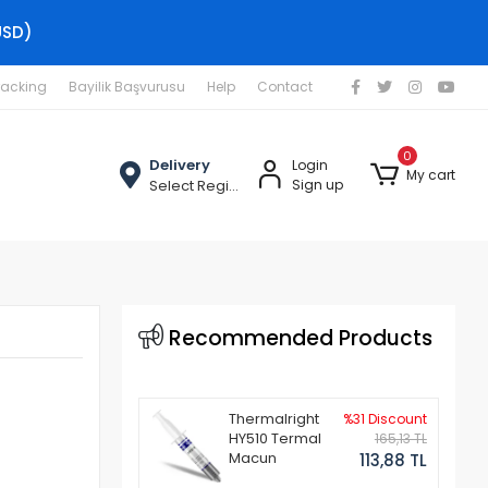
USD)
racking
Bayilik Başvurusu
Help
Contact
0
Delivery
Login
My cart
Select Region
Sign up
Recommended Products
Thermalright
%31 Discount
HY510 Termal
165,13 TL
Macun
113,88 TL