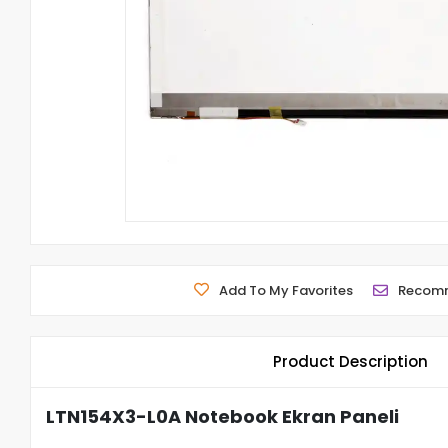
Add To My Favorites
Recom
Product Description
LTN154X3-L0A Notebook Ekran Paneli