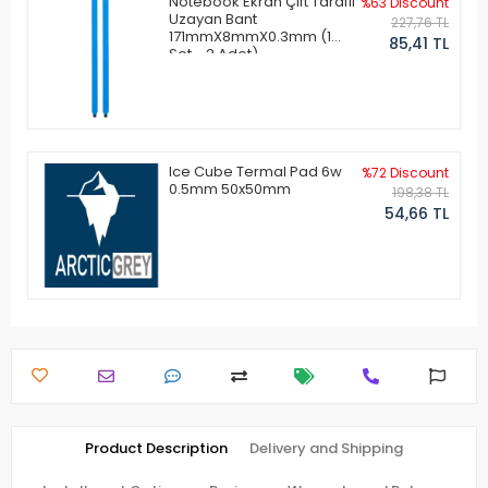
Notebook Ekran Çift Taraflı
%63 Discount
Uzayan Bant
227,76 TL
171mmX8mmX0.3mm (1
85,41 TL
Set - 2 Adet)
Ice Cube Termal Pad 6w
%72 Discount
0.5mm 50x50mm
198,38 TL
54,66 TL
Product Description
Delivery and Shipping