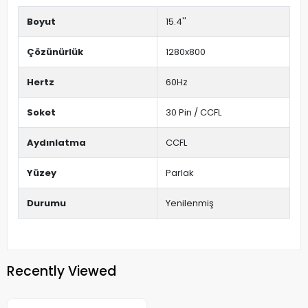
Boyut
15.4''
Çözünürlük
1280x800
Hertz
60Hz
Soket
30 Pin / CCFL
Aydınlatma
CCFL
Yüzey
Parlak
Durumu
Yenilenmiş
Recently Viewed