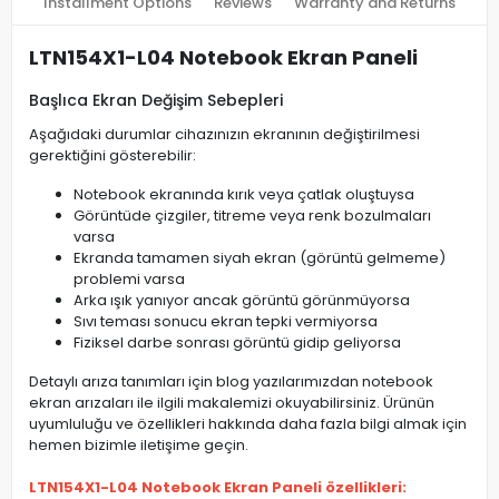
Installment Options
Reviews
Warranty and Returns
LTN154X1-L04 Notebook Ekran Paneli
Başlıca Ekran Değişim Sebepleri
Aşağıdaki durumlar cihazınızın ekranının değiştirilmesi
gerektiğini gösterebilir:
Notebook ekranında kırık veya çatlak oluştuysa
Görüntüde çizgiler, titreme veya renk bozulmaları
varsa
Ekranda tamamen siyah ekran (görüntü gelmeme)
problemi varsa
Arka ışık yanıyor ancak görüntü görünmüyorsa
Sıvı teması sonucu ekran tepki vermiyorsa
Fiziksel darbe sonrası görüntü gidip geliyorsa
Detaylı arıza tanımları için blog yazılarımızdan notebook
ekran arızaları ile ilgili makalemizi okuyabilirsiniz. Ürünün
uyumluluğu ve özellikleri hakkında daha fazla bilgi almak için
hemen bizimle iletişime geçin.
LTN154X1-L04 Notebook Ekran Paneli özellikleri: