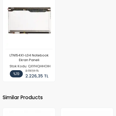
LTN154X1-L04 Notebook
Ekran Paneli
Stok Kodu: QXYHQHHOIH
2.737,11 TL
%19
2.226,35 TL
Similar Products