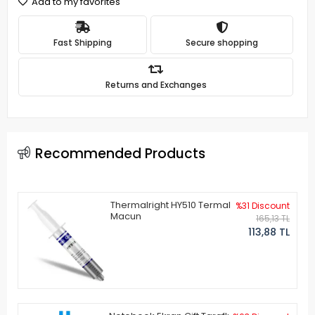
Add to my favorites
Fast Shipping
Secure shopping
Returns and Exchanges
Recommended Products
Thermalright HY510 Termal
%31 Discount
Macun
165,13 TL
113,88 TL