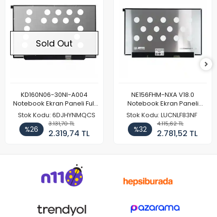
Sold Out
KD160N06-30NI-A004
NE156FHM-NXA V18.0
Notebook Ekran Paneli Full
Notebook Ekran Paneli
HD
144Hz
Stok Kodu: 6DJHYNMQCS
Stok Kodu: LUCNLF83NF
3.131,70 TL
4.115,62 TL
%26
%32
2.319,74 TL
2.781,52 TL