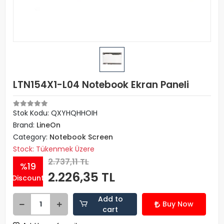
LTN154X1-L04 Notebook Ekran Paneli
Stok Kodu: QXYHQHHOIH
Brand:
LineOn
Category:
Notebook Screen
Stock: Tükenmek Üzere
2.737,11 TL
%19
2.226,35 TL
Discount
Add to
Buy Now
cart