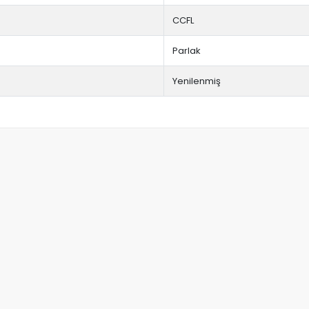
CCFL
Parlak
Yenilenmiş