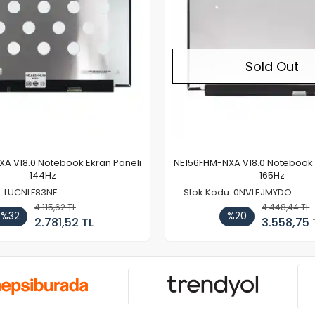
Sold Out
A V18.0 Notebook Ekran Paneli
NE156FHM-NXA V18.0 Notebook 
144Hz
165Hz
: LUCNLF83NF
Stok Kodu: 0NVLEJMYDO
4.115,62 TL
4.448,44 TL
%32
%20
2.781,52 TL
3.558,75 