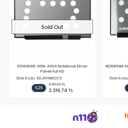
Sold Out
KD160N06-30NI-A004 Notebook Ekran
NE156FHM-NX
Paneli Full HD
Stok Kodu: 6DJHYNMQCS
Stok Kodu
3.131,70 TL
%26
2.319,74 TL