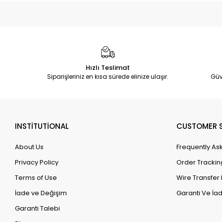
Hızlı Teslimat
Siparişleriniz en kısa sürede elinize ulaşır.
Güv
INSTİTUTİONAL
CUSTOMER S
About Us
Frequently As
Privacy Policy
Order Trackin
Terms of Use
Wire Transfer 
İade ve Değişim
Garanti Ve İad
Garanti Talebi