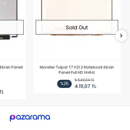
Sold Out
Ekran Paneli
Monster Tulpar T7 V21.2 Notebook Ekran
Paneli Full HD 144Hz
5.549,94 TL
%26
4.111,07 TL
TL