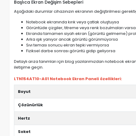
Başlıca Ekran Değişim Sebepleri
Aşağıdaki durumlar cihazınızın ekranının değiştirilmesi gerektiğ
Notebook ekranında kırık veya çatlak oluştuysa
Görüntüde çizgiler, titreme veya renk bozulmaları varsa
Ekranda tamamen siyah ekran (görüntü gelmeme) pro
Arka ışık yanıyor ancak görüntü görünmüyorsa
Sıvı teması sonucu ekran tepki vermiyorsa
Fiziksel darbe sonrası görüntü gidip geliyorsa
Detaylı arıza tanımları için blog yazılarımızdan notebook ekran 
iletişime geçin.
LTN154AT10-A01 Notebook Ekran Paneli özellikleri:
Boyut
Çözünürlük
Hertz
Soket