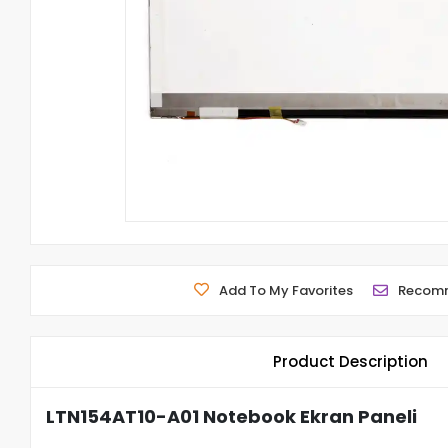
Add To My Favorites
Recom
Product Description
LTN154AT10-A01 Notebook Ekran Paneli