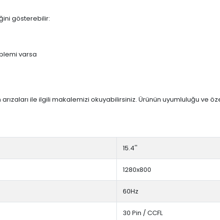
ini gösterebilir:
blemi varsa
arızaları ile ilgili makalemizi okuyabilirsiniz. Ürünün uyumluluğu ve ö
15.4''
1280x800
60Hz
30 Pin / CCFL