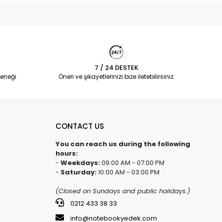
7 / 24 DESTEK
eneği
Öneri ve şikayetlerinizi bize iletebilirsiniz.
CONTACT US
You can reach us during the following
hours:
-
Weekdays:
09:00 AM - 07:00 PM
-
Saturday:
10:00 AM - 03:00 PM
(Closed on Sundays and public holidays.)
0212 433 38 33
info@notebookyedek.com