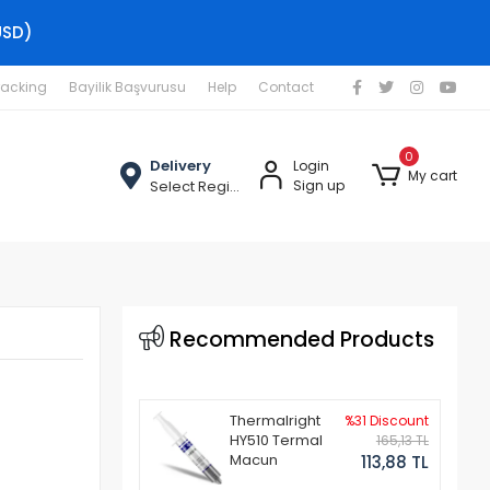
USD)
racking
Bayilik Başvurusu
Help
Contact
0
Delivery
Login
My cart
Select Region
Sign up
Recommended Products
Thermalright
%31 Discount
HY510 Termal
165,13 TL
Macun
113,88 TL