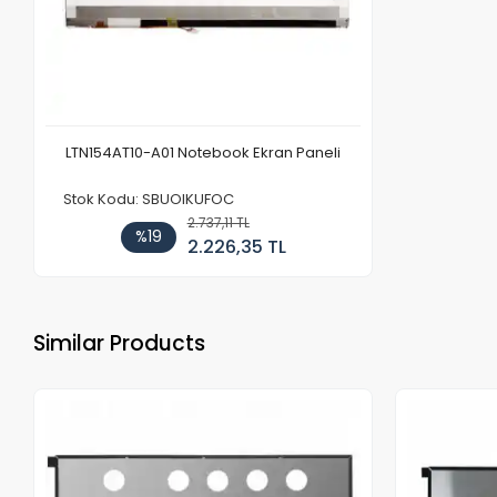
LTN154AT10-A01 Notebook Ekran Paneli
Stok Kodu: SBUOIKUFOC
2.737,11 TL
%19
2.226,35 TL
Similar Products
Out of stock