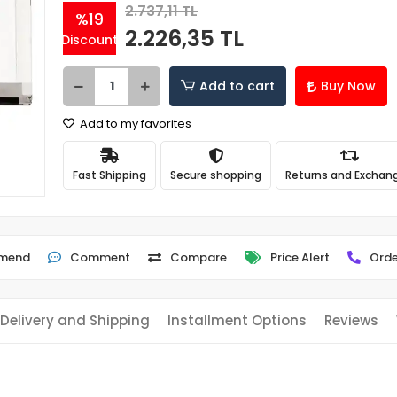
2.737,11 TL
%19
2.226,35 TL
Discount
Add to cart
Buy Now
Add to my favorites
Fast Shipping
Secure shopping
Returns and Exchan
mend
Comment
Compare
Price Alert
Orde
Delivery and Shipping
Installment Options
Reviews