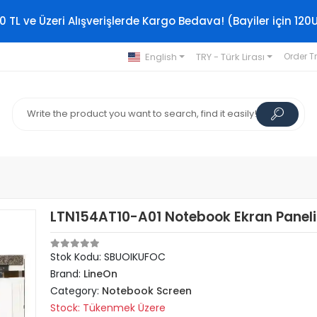
0 TL ve Üzeri Alışverişlerde Kargo Bedava! (Bayiler için 120
English
TRY - Türk Lirası
Order T
LTN154AT10-A01 Notebook Ekran Paneli
Stok Kodu: SBUOIKUFOC
Brand:
LineOn
Category:
Notebook Screen
Stock: Tükenmek Üzere