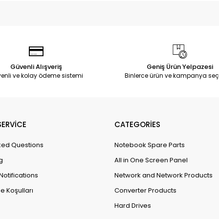
Güvenli Alışveriş
Geniş Ürün Yelpazesi
enli ve kolay ödeme sistemi
Binlerce ürün ve kampanya seç
ERVİCE
CATEGORİES
ked Questions
Notebook Spare Parts
g
All in One Screen Panel
Notifications
Network and Network Products
e Koşulları
Converter Products
Hard Drives