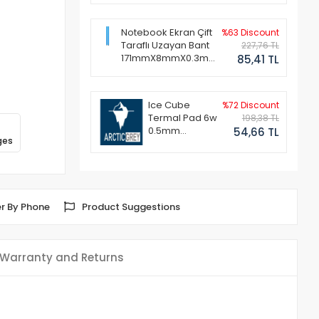
Notebook Ekran Çift
%63 Discount
Taraflı Uzayan Bant
227,76 TL
171mmX8mmX0.3mm
85,41 TL
(1 Set - 2 Adet)
Ice Cube
%72 Discount
Termal Pad 6w
198,38 TL
0.5mm
54,66 TL
ges
50x50mm
r By Phone
Product Suggestions
Warranty and Returns