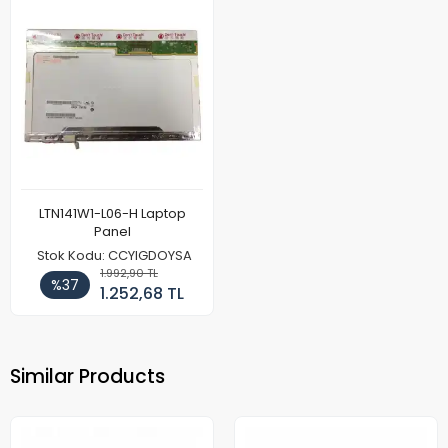
LTN141W1-L06-H Laptop
Panel
Stok Kodu: CCYIGDOYSA
1.992,90 TL
%37
1.252,68 TL
Similar Products