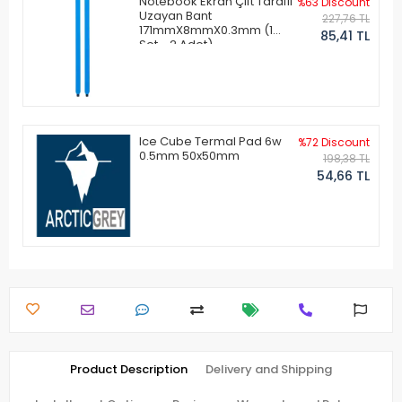
Notebook Ekran Çift Taraflı
%63 Discount
Uzayan Bant
227,76 TL
171mmX8mmX0.3mm (1
85,41 TL
Set - 2 Adet)
Ice Cube Termal Pad 6w
%72 Discount
0.5mm 50x50mm
198,38 TL
54,66 TL
Product Description
Delivery and Shipping