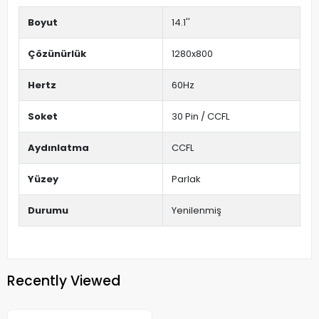
Boyut
14.1''
Çözünürlük
1280x800
Hertz
60Hz
Soket
30 Pin / CCFL
Aydınlatma
CCFL
Yüzey
Parlak
Durumu
Yenilenmiş
Recently Viewed