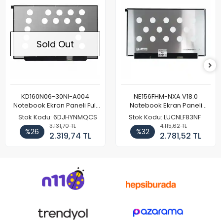
Sold Out
KD160N06-30NI-A004
NE156FHM-NXA V18.0
Notebook Ekran Paneli Full
Notebook Ekran Paneli
HD
144Hz
Stok Kodu: 6DJHYNMQCS
Stok Kodu: LUCNLF83NF
3.131,70 TL
4.115,62 TL
%26
%32
2.319,74 TL
2.781,52 TL