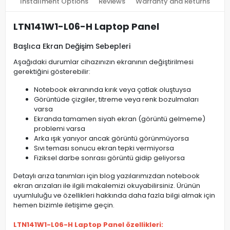
Installment Options
Reviews
Warranty and Returns
LTN141W1-L06-H Laptop Panel
Başlıca Ekran Değişim Sebepleri
Aşağıdaki durumlar cihazınızın ekranının değiştirilmesi
gerektiğini gösterebilir:
Notebook ekranında kırık veya çatlak oluştuysa
Görüntüde çizgiler, titreme veya renk bozulmaları
varsa
Ekranda tamamen siyah ekran (görüntü gelmeme)
problemi varsa
Arka ışık yanıyor ancak görüntü görünmüyorsa
Sıvı teması sonucu ekran tepki vermiyorsa
Fiziksel darbe sonrası görüntü gidip geliyorsa
Detaylı arıza tanımları için blog yazılarımızdan notebook
ekran arızaları ile ilgili makalemizi okuyabilirsiniz. Ürünün
uyumluluğu ve özellikleri hakkında daha fazla bilgi almak için
hemen bizimle iletişime geçin.
LTN141W1-L06-H Laptop Panel özellikleri: