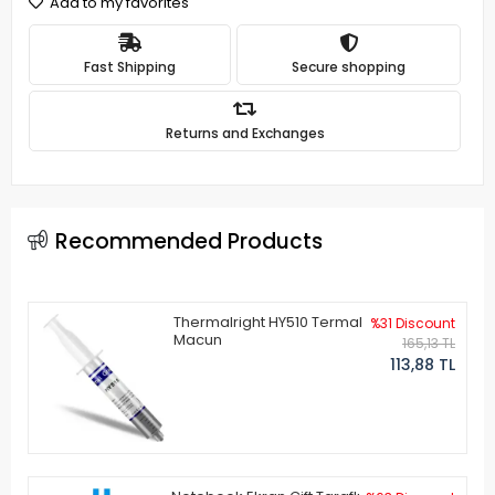
Add to my favorites
Fast Shipping
Secure shopping
Returns and Exchanges
Recommended Products
Thermalright HY510 Termal
%31 Discount
Macun
165,13 TL
113,88 TL