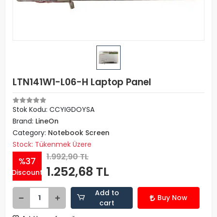
LTN141W1-L06-H Laptop Panel
Stok Kodu: CCYIGDOYSA
Brand:
LineOn
Category:
Notebook Screen
Stock: Tükenmek Üzere
1.992,90 TL
%37
1.252,68 TL
Discount
Add to
Buy Now
cart