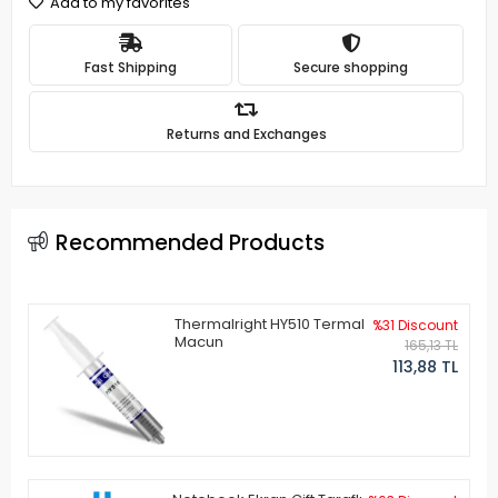
Add to my favorites
Fast Shipping
Secure shopping
Returns and Exchanges
Recommended Products
Thermalright HY510 Termal
%31 Discount
Macun
165,13 TL
113,88 TL