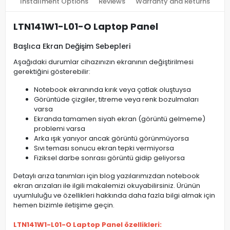
Installment Options
Reviews
Warranty and Returns
LTN141W1-L01-O Laptop Panel
Başlıca Ekran Değişim Sebepleri
Aşağıdaki durumlar cihazınızın ekranının değiştirilmesi
gerektiğini gösterebilir:
Notebook ekranında kırık veya çatlak oluştuysa
Görüntüde çizgiler, titreme veya renk bozulmaları
varsa
Ekranda tamamen siyah ekran (görüntü gelmeme)
problemi varsa
Arka ışık yanıyor ancak görüntü görünmüyorsa
Sıvı teması sonucu ekran tepki vermiyorsa
Fiziksel darbe sonrası görüntü gidip geliyorsa
Detaylı arıza tanımları için blog yazılarımızdan notebook
ekran arızaları ile ilgili makalemizi okuyabilirsiniz. Ürünün
uyumluluğu ve özellikleri hakkında daha fazla bilgi almak için
hemen bizimle iletişime geçin.
LTN141W1-L01-O Laptop Panel özellikleri: