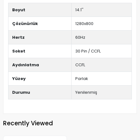
Boyut
14.1''
Çözünürlük
1280x800
Hertz
60Hz
Soket
30 Pin / CCFL
Aydınlatma
CCFL
Yüzey
Parlak
Durumu
Yenilenmiş
Recently Viewed