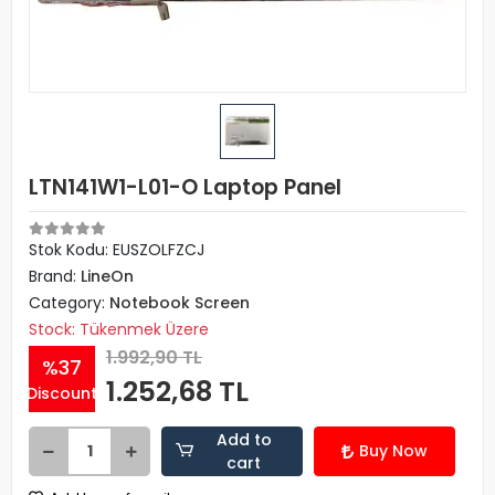
LTN141W1-L01-O Laptop Panel
Stok Kodu: EUSZOLFZCJ
Brand:
LineOn
Category:
Notebook Screen
Stock: Tükenmek Üzere
1.992,90 TL
%37
1.252,68 TL
Discount
Add to
Buy Now
cart