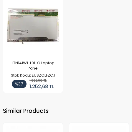
LTN141W1-L01-O Laptop
Panel
Stok Kodu: EUSZOLFZCJ
1.992,90 TL
%37
1.252,68 TL
Similar Products