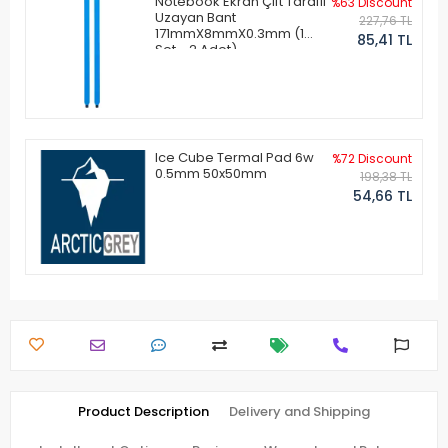
Notebook Ekran Çift Taraflı
%63 Discount
Uzayan Bant
227,76 TL
171mmX8mmX0.3mm (1
85,41 TL
Set - 2 Adet)
Ice Cube Termal Pad 6w
%72 Discount
0.5mm 50x50mm
198,38 TL
54,66 TL
Product Description
Delivery and Shipping