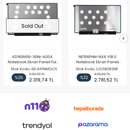
Sold Out
KD160N06-30NI-A004
NE156FHM-NXA V18.0
Notebook Ekran Paneli Full
Notebook Ekran Paneli
HD
144Hz
Stok Kodu: 6DJHYNMQCS
Stok Kodu: LUCNLF83NF
3.131,70 TL
4.115,62 TL
%26
%32
2.319,74 TL
2.781,52 TL