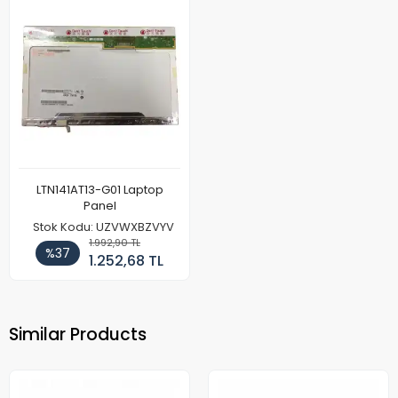
LTN141AT13-G01 Laptop
Panel
Stok Kodu: UZVWXBZVYV
1.992,90 TL
%37
1.252,68 TL
Similar Products