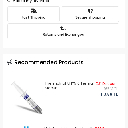
Add to my favorites
Fast Shipping
Secure shopping
Returns and Exchanges
Recommended Products
Thermalright HY510 Termal
%31 Discount
Macun
165,13 TL
113,88 TL