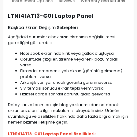
Installment Options
Reviews
Warranty and Returns
LTN141AT13-G01 Laptop Panel
Başlıca Ekran Değişim Sebepleri
Aşağıdaki durumlar cihazınızın ekranının değiştirilmesi
gerektiğini gösterebilir:
Notebook ekranında kırık veya çatlak oluştuysa
Görüntüde çizgiler, titreme veya renk bozulmaları
varsa
Ekranda tamamen siyah ekran (görüntü gelmeme)
problemi varsa
Arka ışık yanıyor ancak görüntü görünmüyorsa
Sıvı teması sonucu ekran tepki vermiyorsa
Fiziksel darbe sonrası görüntü gidip geliyorsa
Detaylı arıza tanımları için blog yazılarımızdan notebook
ekran arızaları ile ilgili makalemizi okuyabilirsiniz. Ürünün
uyumluluğu ve özellikleri hakkında daha fazla bilgi almak için
hemen bizimle iletişime geçin.
LTN141AT13-G01 Laptop Panel özellikleri: