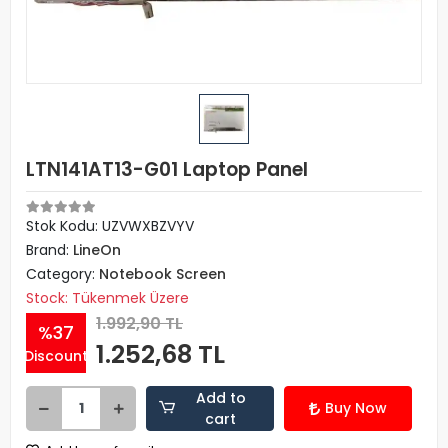
LTN141AT13-G01 Laptop Panel
Stok Kodu: UZVWXBZVYV
Brand:
LineOn
Category:
Notebook Screen
Stock: Tükenmek Üzere
1.992,90 TL
%37
1.252,68 TL
Discount
Add to
Buy Now
cart