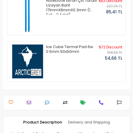
Notebook Ekran Çift Taraflı
%63 Discount
Uzayan Bant
227,76 TL
171mmX8mmX0.3mm (1
85,41 TL
Set - 2 Adet)
Ice Cube Termal Pad 6w
%72 Discount
0.5mm 50x50mm
198,38 TL
54,66 TL
Product Description
Delivery and Shipping