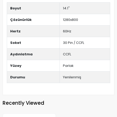
Boyut
14.1''
Çözünürlük
1280x800
Hertz
60Hz
Soket
30 Pin / CCFL
Aydınlatma
CCFL
Yüzey
Parlak
Durumu
Yenilenmiş
Recently Viewed