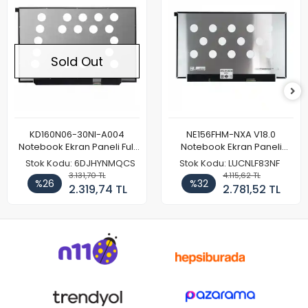
Sold Out
KD160N06-30NI-A004
NE156FHM-NXA V18.0
Notebook Ekran Paneli Full
Notebook Ekran Paneli
HD
144Hz
Stok Kodu: 6DJHYNMQCS
Stok Kodu: LUCNLF83NF
3.131,70 TL
4.115,62 TL
%26
%32
2.319,74 TL
2.781,52 TL